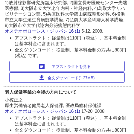
1)放射線影響研究所臨床研究部, 2)国立長寿医療センター先端
医療部, 3)大阪市立大学老年内科・神経内科, 4)鳥取大学リハ
ビリテーシヨン部, 5)兵庫医科大学篠山病院整形外科, 6)横浜
市立大学生殖生育病態学講座, 7)弘前大学産科婦人科学講座,
8)大阪市立大学代謝内分泌病態内科学
オステオポローシス・ジャパン
16 (1)
5-12, 2008.
アブストラクト： 従量制は110円（税込）、基本料金制
は基本料金に含まれます。
全文ダウンロード： 従量制、基本料金制の方共に803円
(税込) です。
article
アブストラクトを見る
download
全文ダウンロード(1.27MB)
老人保健事業の今後の方向について
小椋正之
厚生労働省老健局老人保健課, 医政局歯科保健課
オステオポローシス・ジャパン
16 (1)
17-20, 2008.
アブストラクト： 従量制は110円（税込）、基本料金制
は基本料金に含まれます。
全文ダウンロード： 従量制、基本料金制の方共に803円