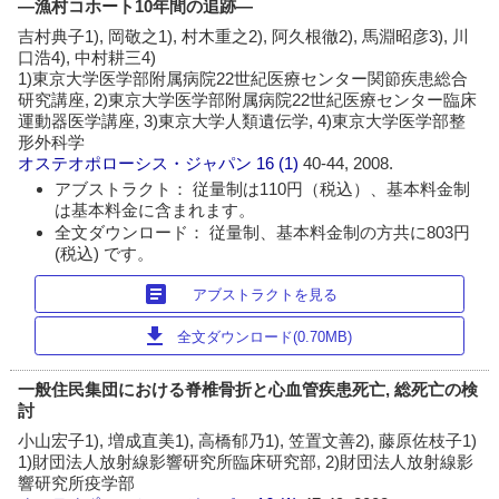
―漁村コホート10年間の追跡―
吉村典子1), 岡敬之1), 村木重之2), 阿久根徹2), 馬淵昭彦3), 川
口浩4), 中村耕三4)
1)東京大学医学部附属病院22世紀医療センター関節疾患総合
研究講座, 2)東京大学医学部附属病院22世紀医療センター臨床
運動器医学講座, 3)東京大学人類遺伝学, 4)東京大学医学部整
形外科学
オステオポローシス・ジャパン
16 (1)
40-44, 2008.
アブストラクト： 従量制は110円（税込）、基本料金制
は基本料金に含まれます。
全文ダウンロード： 従量制、基本料金制の方共に803円
(税込) です。
article
アブストラクトを見る
download
全文ダウンロード(0.70MB)
一般住民集団における脊椎骨折と心血管疾患死亡, 総死亡の検
討
小山宏子1), 増成直美1), 高橋郁乃1), 笠置文善2), 藤原佐枝子1)
1)財団法人放射線影響研究所臨床研究部, 2)財団法人放射線影
響研究所疫学部