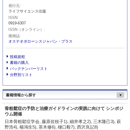
発行元
ライフサイエンス出版
ISSN
0919-6307
ISSN（オンライン）
後雑誌
オステオポローシスジャパン・プラス
投稿規程
書籍の購入
バックナンバーリスト
分野別リスト
書籍情報から探す
▼
骨粗鬆症の予防と治療ガイドラインの実践に向けて シンポジ
ウム開催
日本骨粗鬆症学会, 藤原佐枝子1), 細井孝之2), 三木隆己3), 萩
野浩4), 楊鴻生5), 茶木修6), 樋口毅7), 西沢良記8)