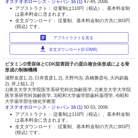
オステオポローシス・ジャパン
16 (1)
47-49, 2008.
アブストラクト： 従量制は110円（税込）、基本料金制
は基本料金に含まれます。
全文ダウンロード： 従量制、基本料金制の方共に803円
(税込) です。
article
アブストラクトを見る
download
全文ダウンロード(0.53MB)
ビタミンD受容体とCDK阻害因子の蛋白複合体形成による骨
形成の制御機構
浦野友彦1, 2), 臼井貴彦1, 2), 天野均3), 高橋勝彦4), 大内尉義
2), 井上聡1, 2)
1)東京大学大学院医学系研究科抗加齢医学, 2)東京大学大学院
医学系研究科加齢医学, 3)昭和大学歯学部歯科薬理学, 4)昭和
大学薬学部生物化学教室
オステオポローシス・ジャパン
16 (1)
50-53, 2008.
アブストラクト： 従量制は110円（税込）、基本料金制
は基本料金に含まれます。
全文ダウンロード： 従量制、基本料金制の方共に803円
(税込) です。