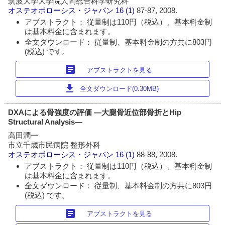
筑波大学大学院人間総合科学研究科
オステオポローシス・ジャパン
16 (1)
87-87, 2008.
アブストラクト： 従量制は110円（税込）、基本料金制
は基本料金に含まれます。
全文ダウンロード： 従量制、基本料金制の方共に803円
(税込) です。
article
アブストラクトを見る
download
全文ダウンロード(0.30MB)
DXAによる骨強度の評価 ―大腿骨近位部骨折とHip
Structural Analysis―
高田潤一
市立千歳市民病院 整形外科
オステオポローシス・ジャパン
16 (1)
88-88, 2008.
アブストラクト： 従量制は110円（税込）、基本料金制
は基本料金に含まれます。
全文ダウンロード： 従量制、基本料金制の方共に803円
(税込) です。
article
アブストラクトを見る