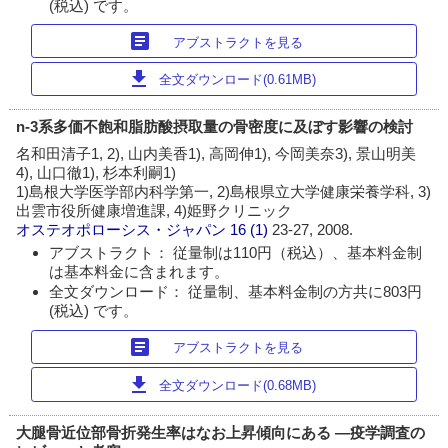
(税込) です。
article
アブストラクトを見る
download
全文ダウンロード(0.61MB)
n-3系多価不飽和脂肪酸摂取量の骨密度に及ぼす影響の検討
名和田清子1, 2), 山内美香1), 高岡伸1), 今岡美奈3), 景山明美
4), 山口徹1), 杉本利嗣1)
1)島根大学医学部内科学第一, 2)島根県立大学健康栄養学科, 3)
出雲市役所健康増進課, 4)姫野クリニック
オステオポローシス・ジャパン
16 (1)
23-27, 2008.
アブストラクト： 従量制は110円（税込）、基本料金制
は基本料金に含まれます。
全文ダウンロード： 従量制、基本料金制の方共に803円
(税込) です。
article
アブストラクトを見る
download
全文ダウンロード(0.68MB)
大腿骨近位部骨折発生率はなお上昇傾向にある ―疫学調査の