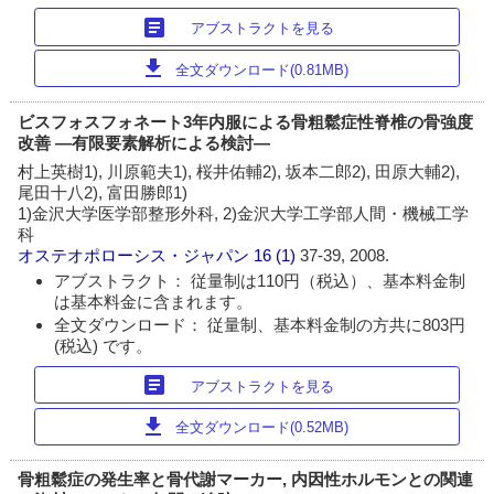
article
アブストラクトを見る
download
全文ダウンロード(0.81MB)
ビスフォスフォネート3年内服による骨粗鬆症性脊椎の骨強度
改善 ―有限要素解析による検討―
村上英樹1), 川原範夫1), 桜井佑輔2), 坂本二郎2), 田原大輔2),
尾田十八2), 富田勝郎1)
1)金沢大学医学部整形外科, 2)金沢大学工学部人間・機械工学
科
オステオポローシス・ジャパン
16 (1)
37-39, 2008.
アブストラクト： 従量制は110円（税込）、基本料金制
は基本料金に含まれます。
全文ダウンロード： 従量制、基本料金制の方共に803円
(税込) です。
article
アブストラクトを見る
download
全文ダウンロード(0.52MB)
骨粗鬆症の発生率と骨代謝マーカー, 内因性ホルモンとの関連