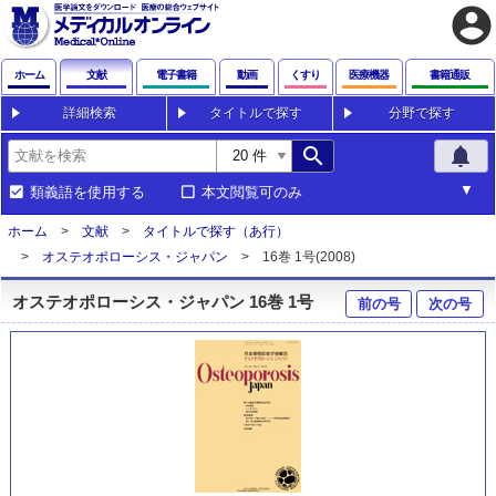
account_circle
ホーム
文献
電子書籍
動画
くすり
医療機器
書籍通販
詳細検索
タイトルで探す
分野で探す
search
notifications
類義語を使用する
本文閲覧可のみ
ホーム
文献
タイトルで探す（あ行）
オステオポローシス・ジャパン
16巻 1号(2008)
オステオポローシス・ジャパン 16巻 1号
前の号
次の号