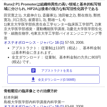
Runx2 P1 Promoterは組織特異性の高い領域と基本的転写領
域に分けられ, HIF2Aは後者の強力な転写活性化因子である
田宮寛之1), 大庭伸介1), 斎藤琢1), 池田敏之2), 鄭在煥3), 鄭然
寛3), 川口浩2), 崔齋容1, 3), 鄭雄一1, 4)
1)東京大学医学部疾患生命工学センター臨床医工学部門, 2)東
京大学医学部感覚・運動機能医学講座, 3)慶北大学医学部生化
学・細胞生物学, 4)東京大学工学部バイオエンジニアリング専
攻
オステオポローシス・ジャパン
16 (1)
57-59, 2008.
アブストラクト： 従量制は110円（税込）、基本料金制
は基本料金に含まれます。
全文ダウンロード： 従量制、基本料金制の方共に803円
(税込) です。
article
アブストラクトを見る
download
全文ダウンロード(0.56MB)
骨粗鬆症の臨床像とその治療方針
杉本利嗣
島根大学医学部内科学講座内科学第一
オステオポローシス・ジャパン
16 (1)
63-68, 2008.