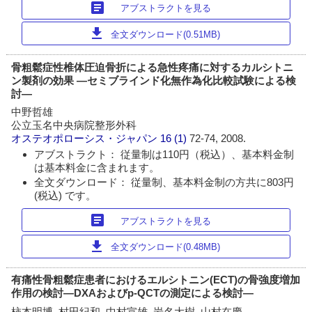
article
アブストラクトを見る
download
全文ダウンロード(0.51MB)
骨粗鬆症性椎体圧迫骨折による急性疼痛に対するカルシトニ
ン製剤の効果 ―セミブラインド化無作為化比較試験による検
討―
中野哲雄
公立玉名中央病院整形外科
オステオポローシス・ジャパン
16 (1)
72-74, 2008.
アブストラクト： 従量制は110円（税込）、基本料金制
は基本料金に含まれます。
全文ダウンロード： 従量制、基本料金制の方共に803円
(税込) です。
article
アブストラクトを見る
download
全文ダウンロード(0.48MB)
有痛性骨粗鬆症患者におけるエルシトニン(ECT)の骨強度増加
作用の検討―DXAおよびp-QCTの測定による検討―
柿本明博, 村田紀和, 中村宣雄, 岩名大樹, 山村在慶