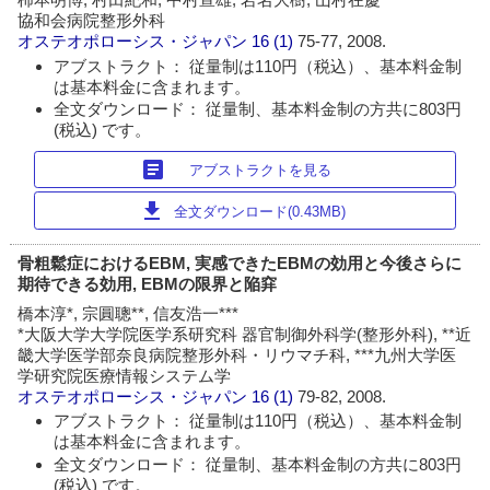
協和会病院整形外科
オステオポローシス・ジャパン
16 (1)
75-77, 2008.
アブストラクト： 従量制は110円（税込）、基本料金制
は基本料金に含まれます。
全文ダウンロード： 従量制、基本料金制の方共に803円
(税込) です。
article
アブストラクトを見る
download
全文ダウンロード(0.43MB)
骨粗鬆症におけるEBM, 実感できたEBMの効用と今後さらに
期待できる効用, EBMの限界と陥穽
橋本淳*, 宗圓聰**, 信友浩一***
*大阪大学大学院医学系研究科 器官制御外科学(整形外科), **近
畿大学医学部奈良病院整形外科・リウマチ科, ***九州大学医
学研究院医療情報システム学
オステオポローシス・ジャパン
16 (1)
79-82, 2008.
アブストラクト： 従量制は110円（税込）、基本料金制
は基本料金に含まれます。
全文ダウンロード： 従量制、基本料金制の方共に803円
(税込) です。