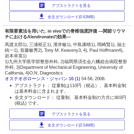
article
アブストラクトを見る
download
全文ダウンロード(0.63MB)
有限要素法を用いた. in vivoでの脊椎強度評価 ―関節リウマ
チにおけるAlendronateの効果―
馬渡太郎1), 三浦裕正1), 濱井敏1), 中島康晴1), 岡崎賢1), 福士
純一1), 首藤敏秀2), Tony M. Keaveny3, 4), Paul Hoffmann4),
岩本幸英1)
1)九州大学医学部整形外科, 2)福岡県済生会八幡総合病院整形
外科, 3)Department of Mechanical Engineering, University of
California, 4)O.N. Diagnostics
オステオポローシス・ジャパン
16 (1)
54-56, 2008.
アブストラクト： 従量制は110円（税込）、基本料金制
は基本料金に含まれます。
全文ダウンロード： 従量制、基本料金制の方共に803円
(税込) です。
article
アブストラクトを見る
download
全文ダウンロード(0.54MB)