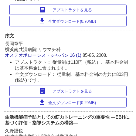
article
アブストラクトを見る
download
全文ダウンロード(0.70MB)
序文
長岡章平
横浜南共済病院 リウマチ科
オステオポローシス・ジャパン
16 (1)
85-85, 2008.
アブストラクト： 従量制は110円（税込）、基本料金制
は基本料金に含まれます。
全文ダウンロード： 従量制、基本料金制の方共に803円
(税込) です。
article
アブストラクトを見る
download
全文ダウンロード(0.29MB)
生活機能病予防としての筋力トレーニングの重要性 ―EBHに
基づく評価・指導システムの構築―
久野譜也