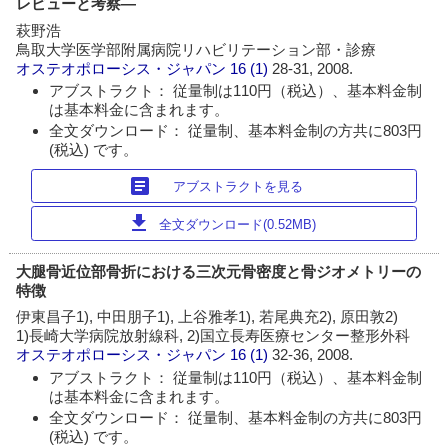
レビューと考察―
萩野浩
鳥取大学医学部附属病院リハビリテーション部・診療
オステオポローシス・ジャパン
16 (1)
28-31, 2008.
アブストラクト： 従量制は110円（税込）、基本料金制
は基本料金に含まれます。
全文ダウンロード： 従量制、基本料金制の方共に803円
(税込) です。
article
アブストラクトを見る
download
全文ダウンロード(0.52MB)
大腿骨近位部骨折における三次元骨密度と骨ジオメトリーの
特徴
伊東昌子1), 中田朋子1), 上谷雅孝1), 若尾典充2), 原田敦2)
1)長崎大学病院放射線科, 2)国立長寿医療センター整形外科
オステオポローシス・ジャパン
16 (1)
32-36, 2008.
アブストラクト： 従量制は110円（税込）、基本料金制
は基本料金に含まれます。
全文ダウンロード： 従量制、基本料金制の方共に803円
(税込) です。