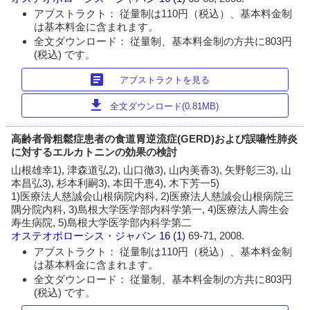
アブストラクト： 従量制は110円（税込）、基本料金制
は基本料金に含まれます。
全文ダウンロード： 従量制、基本料金制の方共に803円
(税込) です。
article
アブストラクトを見る
download
全文ダウンロード(0.81MB)
高齢者骨粗鬆症患者の食道胃逆流症(GERD)および誤嚥性肺炎
に対するエルカトニンの効果の検討
山根雄幸1), 津森道弘2), 山口徹3), 山内美香3), 矢野彰三3), 山
本昌弘3), 杉本利嗣3), 本田千恵4), 木下芳一5)
1)医療法人慈誠会山根病院内科, 2)医療法人慈誠会山根病院三
隅分院内科, 3)島根大学医学部内科学第一, 4)医療法人壽生会
寿生病院, 5)島根大学医学部内科学第二
オステオポローシス・ジャパン
16 (1)
69-71, 2008.
アブストラクト： 従量制は110円（税込）、基本料金制
は基本料金に含まれます。
全文ダウンロード： 従量制、基本料金制の方共に803円
(税込) です。