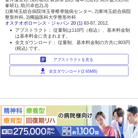
峯研1), 助川卓也2),3)
1)東埼玉総合病院埼玉脊椎脊髄病センター, 2)東埼玉総合病院
整形外科, 3)獨協医科大学整形外科
オステオポローシス・ジャパン
20 (1)
83-87, 2012.
アブストラクト： 従量制は110円（税込）、基本料金制
は基本料金に含まれます。
全文ダウンロード： 従量制、基本料金制の方共に803円
(税込) です。
article
アブストラクトを見る
download
全文ダウンロード(2.65MB)