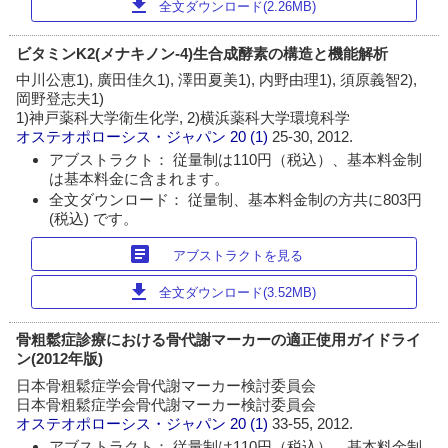
download
全文ダウンロード(2.26MB)
ビタミンK2(メナキノン-4)生合成酵素の構造と機能解析
中川公恵1), 廣田佳久1), 澤田夏美1), 内野由理1), 須原義智2),
岡野登志夫1)
1)神戸薬科大学衛生化学, 2)横浜薬科大学環境科学
オステオポローシス・ジャパン
20 (1)
25-30, 2012.
アブストラクト： 従量制は110円（税込）、基本料金制
は基本料金に含まれます。
全文ダウンロード： 従量制、基本料金制の方共に803円
(税込) です。
article
アブストラクトを見る
download
全文ダウンロード(3.52MB)
骨粗鬆症診療における骨代謝マーカーの適正使用ガイドライ
ン(2012年版)
日本骨粗鬆症学会骨代謝マーカー検討委員会
日本骨粗鬆症学会骨代謝マーカー検討委員会
オステオポローシス・ジャパン
20 (1)
33-55, 2012.
アブストラクト： 従量制は110円（税込）、基本料金制