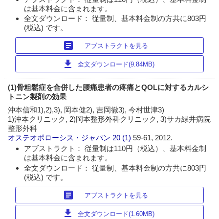
は基本料金に含まれます。
全文ダウンロード： 従量制、基本料金制の方共に803円
(税込) です。
article
アブストラクトを見る
download
全文ダウンロード(9.84MB)
(1)骨粗鬆症を合併した腰痛患者の疼痛とQOLに対するカルシ
トニン製剤の効果
沖本信和1),2),3), 岡本健2), 吉岡徹3), 今村世津3)
1)沖本クリニック, 2)岡本整形外科クリニック, 3)サカ緑井病院
整形外科
オステオポローシス・ジャパン
20 (1)
59-61, 2012.
アブストラクト： 従量制は110円（税込）、基本料金制
は基本料金に含まれます。
全文ダウンロード： 従量制、基本料金制の方共に803円
(税込) です。
article
アブストラクトを見る
download
全文ダウンロード(1.60MB)