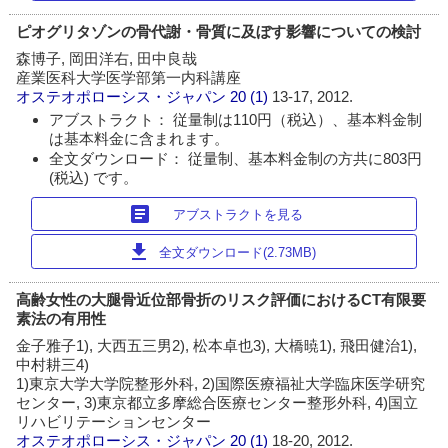
ピオグリタゾンの骨代謝・骨質に及ぼす影響についての検討
森博子, 岡田洋右, 田中良哉
産業医科大学医学部第一内科講座
オステオポローシス・ジャパン
20 (1)
13-17, 2012.
アブストラクト： 従量制は110円（税込）、基本料金制
は基本料金に含まれます。
全文ダウンロード： 従量制、基本料金制の方共に803円
(税込) です。
article
アブストラクトを見る
download
全文ダウンロード(2.73MB)
高齢女性の大腿骨近位部骨折のリスク評価におけるCT有限要
素法の有用性
金子雅子1), 大西五三男2), 松本卓也3), 大橋暁1), 飛田健治1),
中村耕三4)
1)東京大学大学院整形外科, 2)国際医療福祉大学臨床医学研究
センター, 3)東京都立多摩総合医療センター整形外科, 4)国立
リハビリテーションセンター
オステオポローシス・ジャパン
20 (1)
18-20, 2012.