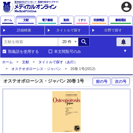
account_circle
ホーム
文献
電子書籍
動画
くすり
医療機器
書籍通販
詳細検索
タイトルで探す
分野で探す
search
notifications
類義語を使用する
本文閲覧可のみ
ホーム
文献
タイトルで探す（あ行）
オステオポローシス・ジャパン
20巻 1号(2012)
オステオポローシス・ジャパン 20巻 1号
前の号
次の号