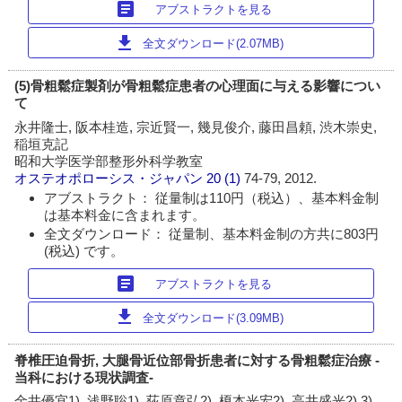
article
アブストラクトを見る
download
全文ダウンロード(2.07MB)
(5)骨粗鬆症製剤が骨粗鬆症患者の心理面に与える影響につい
て
永井隆士, 阪本桂造, 宗近賢一, 幾見俊介, 藤田昌頼, 渋木崇史,
稲垣克記
昭和大学医学部整形外科学教室
オステオポローシス・ジャパン
20 (1)
74-79, 2012.
アブストラクト： 従量制は110円（税込）、基本料金制
は基本料金に含まれます。
全文ダウンロード： 従量制、基本料金制の方共に803円
(税込) です。
article
アブストラクトを見る
download
全文ダウンロード(3.09MB)
脊椎圧迫骨折, 大腿骨近位部骨折患者に対する骨粗鬆症治療 -
当科における現状調査-
金井優宜1), 浅野聡1), 荻原章弘2), 榎本光宏2), 高井盛光2),3),