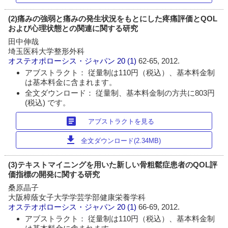
(2)痛みの強弱と痛みの発生状況をもとにした疼痛評価とQOL
および心理状態との関連に関する研究
田中伸哉
埼玉医科大学整形外科
オステオポローシス・ジャパン
20 (1)
62-65, 2012.
アブストラクト： 従量制は110円（税込）、基本料金制
は基本料金に含まれます。
全文ダウンロード： 従量制、基本料金制の方共に803円
(税込) です。
article
アブストラクトを見る
download
全文ダウンロード(2.34MB)
(3)テキストマイニングを用いた新しい骨粗鬆症患者のQOL評
価指標の開発に関する研究
桑原晶子
大阪樟蔭女子大学学芸学部健康栄養学科
オステオポローシス・ジャパン
20 (1)
66-69, 2012.
アブストラクト： 従量制は110円（税込）、基本料金制