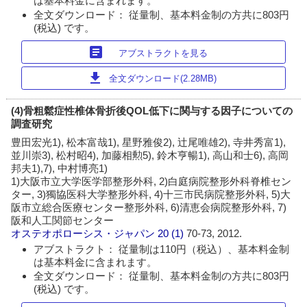
は基本料金に含まれます。
全文ダウンロード： 従量制、基本料金制の方共に803円
(税込) です。
article
アブストラクトを見る
download
全文ダウンロード(2.28MB)
(4)骨粗鬆症性椎体骨折後QOL低下に関与する因子についての
調査研究
豊田宏光1), 松本富哉1), 星野雅俊2), 辻尾唯雄2), 寺井秀富1),
並川崇3), 松村昭4), 加藤相勲5), 鈴木亨暢1), 高山和士6), 高岡
邦夫1),7), 中村博亮1)
1)大阪市立大学医学部整形外科, 2)白庭病院整形外科脊椎セン
ター, 3)獨協医科大学整形外科, 4)十三市民病院整形外科, 5)大
阪市立総合医療センター整形外科, 6)清恵会病院整形外科, 7)
阪和人工関節センター
オステオポローシス・ジャパン
20 (1)
70-73, 2012.
アブストラクト： 従量制は110円（税込）、基本料金制
は基本料金に含まれます。
全文ダウンロード： 従量制、基本料金制の方共に803円
(税込) です。