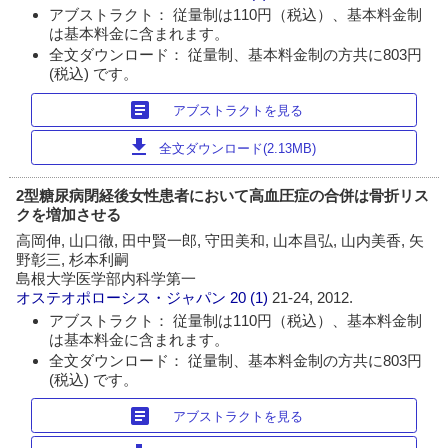
アブストラクト： 従量制は110円（税込）、基本料金制
は基本料金に含まれます。
全文ダウンロード： 従量制、基本料金制の方共に803円
(税込) です。
article
アブストラクトを見る
download
全文ダウンロード(2.13MB)
2型糖尿病閉経後女性患者において高血圧症の合併は骨折リス
クを増加させる
高岡伸, 山口徹, 田中賢一郎, 守田美和, 山本昌弘, 山内美香, 矢
野彰三, 杉本利嗣
島根大学医学部内科学第一
オステオポローシス・ジャパン
20 (1)
21-24, 2012.
アブストラクト： 従量制は110円（税込）、基本料金制
は基本料金に含まれます。
全文ダウンロード： 従量制、基本料金制の方共に803円
(税込) です。
article
アブストラクトを見る