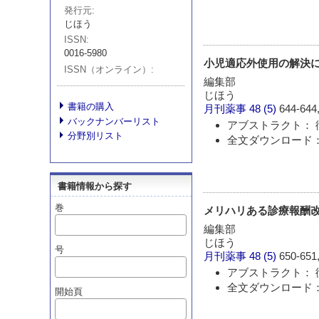
発行元
じほう
ISSN
0016-5980
小児適応外使用の解決
ISSN（オンライン）
編集部
じほう
書籍の購入
月刊薬事
48 (5)
644-644,
バックナンバーリスト
アブストラクト： 
分野別リスト
全文ダウンロード：
書籍情報から探す
巻
メリハリある診療報酬改
編集部
じほう
号
月刊薬事
48 (5)
650-651,
アブストラクト： 
全文ダウンロード：
開始頁