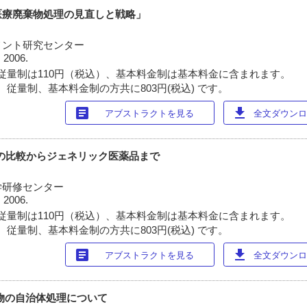
医療廃棄物処理の見直しと戦略」
メント研究センター
 2006.
従量制は110円（税込）、基本料金制は基本料金に含まれます。
 従量制、基本料金制の方共に803円(税込) です。
article
download
アブストラクトを見る
全文ダウンロー
の比較からジェネリック医薬品まで
学研修センター
 2006.
従量制は110円（税込）、基本料金制は基本料金に含まれます。
 従量制、基本料金制の方共に803円(税込) です。
article
download
アブストラクトを見る
全文ダウンロー
物の自治体処理について