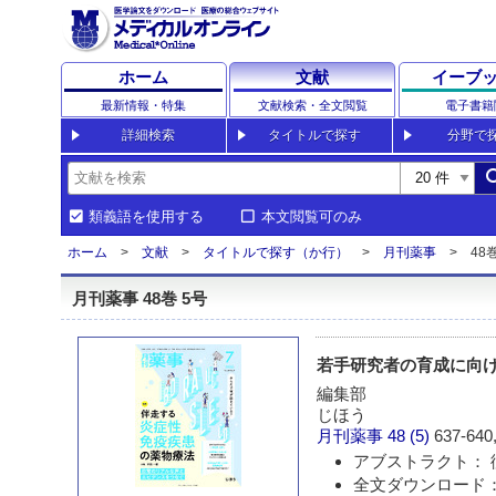
ホーム
文献
イーブ
最新情報・特集
文献検索・全文閲覧
電子書籍
詳細検索
タイトルで探す
分野で
sea
類義語を使用する
本文閲覧可のみ
ホーム
文献
タイトルで探す（か行）
月刊薬事
48巻
月刊薬事 48巻 5号
若手研究者の育成に向けて
編集部
じほう
月刊薬事
48 (5)
637-640,
アブストラクト： 
全文ダウンロード：