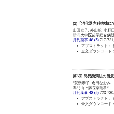
(2)「消化器内科病棟
山田友子, 外山聡, 小野
新潟大学医歯学総合病
月刊薬事
48 (5)
717-721,
アブストラクト： 
全文ダウンロード：
第5回 簡易懸濁法の留
*賀勢泰子, 倉田なおみ
鳴門山上病院薬剤科*
月刊薬事
48 (5)
723-730,
アブストラクト： 
全文ダウンロード：