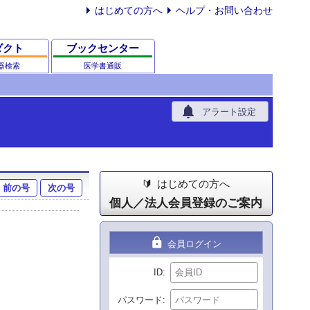
はじめての方へ
ヘルプ・お問い合わせ
ダクト
ブックセンター
器検索
医学書通販
notifications
アラート設定
はじめての方へ
前の号
次の号
個人／法人会員登録のご案内
lock
会員ログイン
ID
パスワード