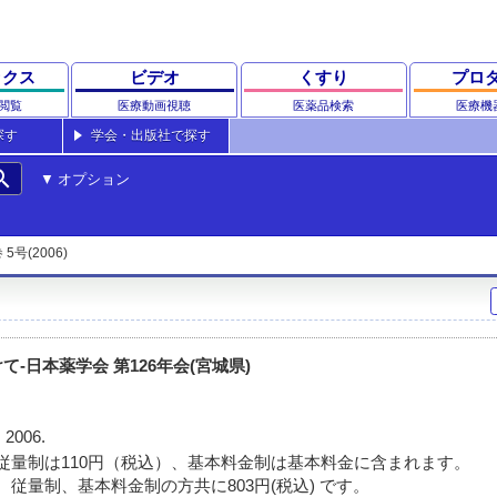
ックス
ビデオ
くすり
プロ
閲覧
医療動画視聴
医薬品検索
医療機
探す
学会・出版社で探す
rch
オプション
 5号(2006)
-日本薬学会 第126年会(宮城県)
 2006.
従量制は110円（税込）、基本料金制は基本料金に含まれます。
 従量制、基本料金制の方共に803円(税込) です。