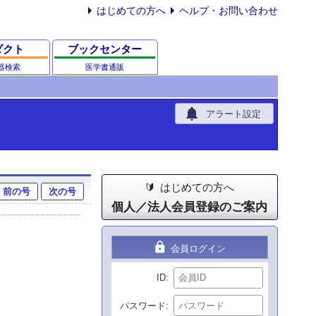
はじめての方へ
ヘルプ・お問い合わせ
ダクト
ブックセンター
器検索
医学書通販
notifications
アラート設定
はじめての方へ
前の号
次の号
個人／法人会員登録のご案内
lock
会員ログイン
ID
パスワード