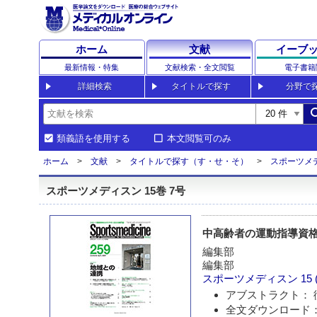
ホーム
文献
イーブ
最新情報・特集
文献検索・全文閲覧
電子書籍
詳細検索
タイトルで探す
分野で
sea
類義語を使用する
本文閲覧可のみ
ホーム
文献
タイトルで探す（す・せ・そ）
スポーツメ
スポーツメディスン 15巻 7号
中高齢者の運動指導資格
編集部
編集部
スポーツメディスン
15 
アブストラクト： 
全文ダウンロード：