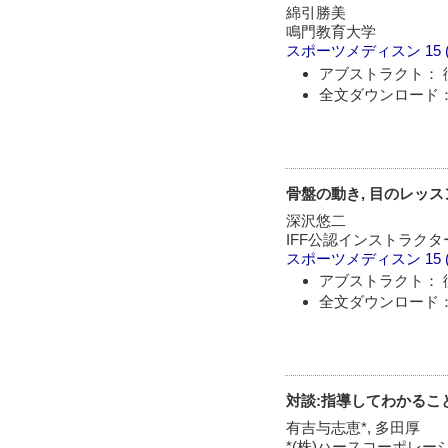
綿引勝美
鳴門教育大学
スポーツメディスン
15 
アブストラクト： 
全文ダウンロード：
骨盤の動き, 目のレッスン
深沢悠二
IFF公認インストラクタ
スポーツメディスン
15 
アブストラクト： 
全文ダウンロード：
対談:指導してわかること
有吉与志恵*, 多田厚
*(株)ハースコーポレー