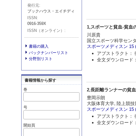
発行元
ブックハウス・エイチディ
ISSN
0916-359X
1,スポーツと貧血-貧
ISSN（オンライン）
川原貴
国立スポーツ科学セン
スポーツメディスン
15 
書籍の購入
バックナンバーリスト
アブストラクト： 
分野別リスト
全文ダウンロード：
書籍情報から探す
2,長距離ランナーの貧
巻
豊岡示朗
大阪体育大学, 陸上競技
号
スポーツメディスン
15 
アブストラクト： 
全文ダウンロード：
開始頁