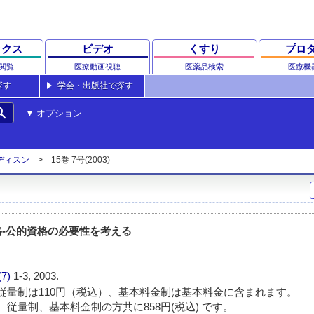
ックス
ビデオ
くすり
プロ
閲覧
医療動画視聴
医薬品検索
医療機
探す
学会・出版社で探す
rch
オプション
ディスン
15巻 7号(2003)
-公的資格の必要性を考える
(7)
1-3, 2003.
従量制は110円（税込）、基本料金制は基本料金に含まれます。
 従量制、基本料金制の方共に858円(税込) です。