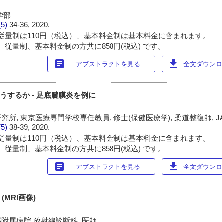
学部
(5)
34-36, 2020.
従量制は110円（税込）、基本料金制は基本料金に含まれます。
 従量制、基本料金制の方共に858円(税込) です。
article
download
アブストラクトを見る
全文ダウンロー
うするか - 足底腱膜炎を例に
, 東京医療専門学校専任教員, 修士(保健医療学), 柔道整復師, JATI
(5)
38-39, 2020.
従量制は110円（税込）、基本料金制は基本料金に含まれます。
 従量制、基本料金制の方共に858円(税込) です。
article
download
アブストラクトを見る
全文ダウンロー
(MRI画像)
附属病院 放射線診断科, 医師