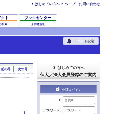
はじめての方へ
ヘルプ・お問い合わせ
ダクト
ブックセンター
器検索
医学書通販
notifications
アラート設定
はじめての方へ
前の号
次の号
個人／法人会員登録のご案内
lock
会員ログイン
ID
パスワード