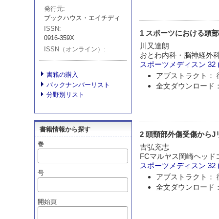
発行元
ブックハウス・エイチディ
ISSN
1 スポーツにおける頭
0916-359X
川又達朗
ISSN（オンライン）
おとわ内科・脳神経外
スポーツメディスン
32 
書籍の購入
アブストラクト： 
バックナンバーリスト
全文ダウンロード：
分野別リスト
書籍情報から探す
2 頭頸部外傷受傷から
巻
吉弘充志
FCマルヤス岡崎ヘッド
スポーツメディスン
32 
号
アブストラクト： 
全文ダウンロード：
開始頁