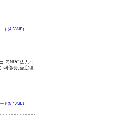
ド(4.58MB)
 2)NPO法人ペ
科部長, 認定理
ド(5.49MB)