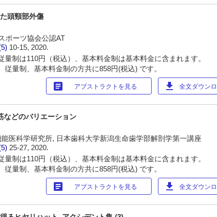
みた頭頸部外傷
スポーツ協会公認AT
(5)
10-15, 2020.
従量制は110円（税込）、基本料金制は基本料金に含まれます。
 従量制、基本料金制の方共に858円(税込) です。
article
download
アブストラクトを見る
全文ダウンロー
る筋などのバリエーション
能医科学研究所, 日本歯科大学新潟生命歯学部解剖学第一講座
(5)
25-27, 2020.
従量制は110円（税込）、基本料金制は基本料金に含まれます。
 従量制、基本料金制の方共に858円(税込) です。
article
download
アブストラクトを見る
全文ダウンロー
得るヒヤリハット, アクシデント集 (3)