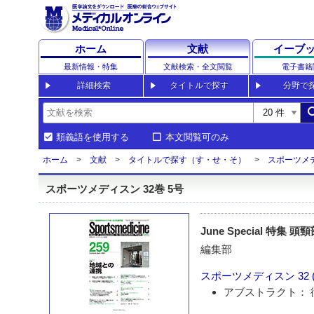
ホーム
文献
イーブ
最新情報・特集
文献検索・全文閲覧
電子書籍
詳細検索
タイトルで探す
分野で
sea
類義語を使用する
本文閲覧可のみ
ホーム
文献
タイトルで探す（す・せ・そ）
スポーツメ
スポーツメディスン 32巻 5号
June Special 特集 
編集部
スポーツメディスン
32 
アブストラクト： 