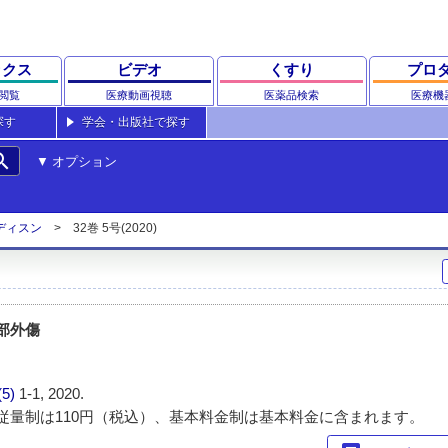
ックス
ビデオ
くすり
プロ
閲覧
医療動画視聴
医薬品検索
医療機
探す
学会・出版社で探す
rch
オプション
ディスン
32巻 5号(2020)
頭頸部外傷
(5)
1-1, 2020.
従量制は110円（税込）、基本料金制は基本料金に含まれます。