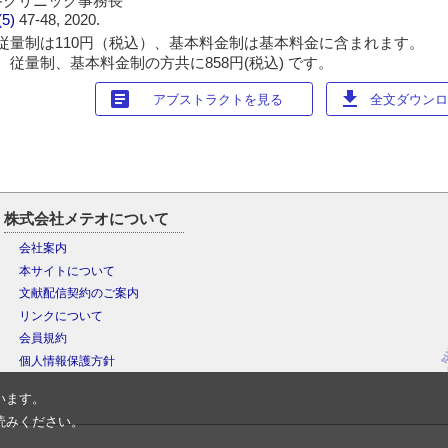
谷クリニック事務長
(5)
47-48, 2020.
従量制は110円（税込）、基本料金制は基本料金に含まれます。
 従量制、基本料金制の方共に858円(税込) です。
article
download
アブストラクトを見る
全文ダウンロー
株式会社メテオについて
会社案内
本サイトについて
文献配信契約のご案内
リンクについて
会員規約
個人情報保護方針
います。
読みください。