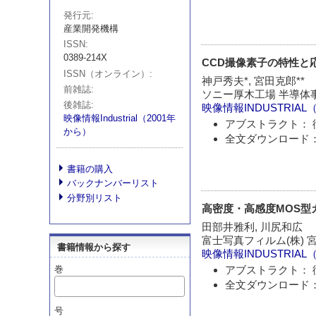
発行元
産業開発機構
ISSN
0389-214X
CCD撮像素子の特性と
ISSN（オンライン）
神戸秀夫*, 宮田克郎**
前雑誌
ソニー厚木工場 半導体事
後雑誌
映像情報INDUSTRIAL
映像情報Industrial（2001年
アブストラクト： 
から）
全文ダウンロード：
書籍の購入
バックナンバーリスト
分野別リスト
高密度・高感度MOS型
田部井雅利, 川尻和広
富士写真フィルム(株)
書籍情報から探す
映像情報INDUSTRIAL
巻
アブストラクト： 
全文ダウンロード：
号