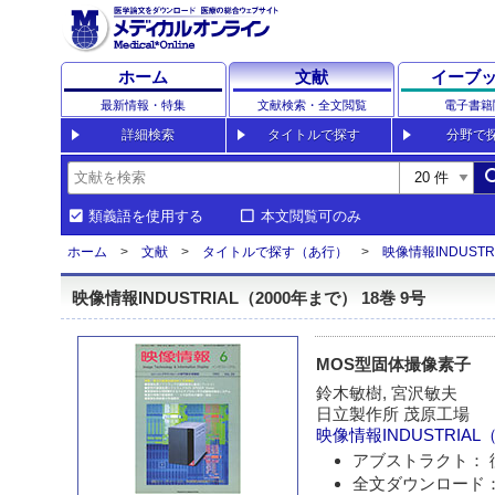
ホーム
文献
イーブ
最新情報・特集
文献検索・全文閲覧
電子書籍
詳細検索
タイトルで探す
分野で
sea
類義語を使用する
本文閲覧可のみ
ホーム
文献
タイトルで探す（あ行）
映像情報INDUSTR
映像情報INDUSTRIAL（2000年まで） 18巻 9号
MOS型固体撮像素子
鈴木敏樹, 宮沢敏夫
日立製作所 茂原工場
映像情報INDUSTRIAL
アブストラクト： 
全文ダウンロード：