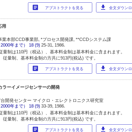
article
download
アブストラクトを見る
全文ダウンロー
応用
業本部CCD事業部, *プロセス開発課, **CCDシステム課
（2000年まで）
18 (9)
25-31, 1986.
従量制は110円（税込）、基本料金制は基本料金に含まれます。
 従量制、基本料金制の方共に913円(税込) です。
article
download
アブストラクトを見る
全文ダウンロー
カラーイメージセンサーの開発
 宮台開発センター マイクロ・エレクトロニクス研究室
（2000年まで）
18 (9)
33-39, 1986.
従量制は110円（税込）、基本料金制は基本料金に含まれます。
 従量制、基本料金制の方共に913円(税込) です。
article
download
アブストラクトを見る
全文ダウンロー