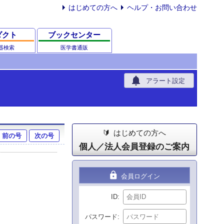
はじめての方へ
ヘルプ・お問い合わせ
ダクト
ブックセンター
器検索
医学書通販
notifications
アラート設定
はじめての方へ
前の号
次の号
個人／法人会員登録のご案内
lock
会員ログイン
ID
パスワード