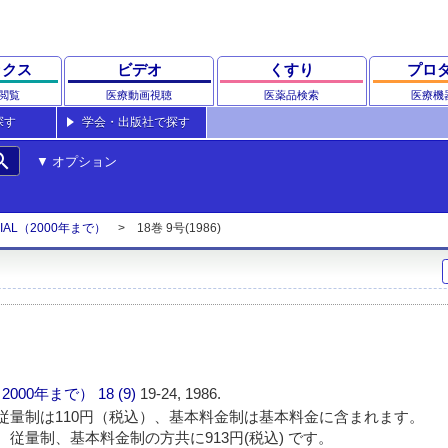
ックス
ビデオ
くすり
プロ
閲覧
医療動画視聴
医薬品検索
医療機
探す
学会・出版社で探す
rch
オプション
IAL（2000年まで）
18巻 9号(1986)
（2000年まで）
18 (9)
19-24, 1986.
従量制は110円（税込）、基本料金制は基本料金に含まれます。
 従量制、基本料金制の方共に913円(税込) です。