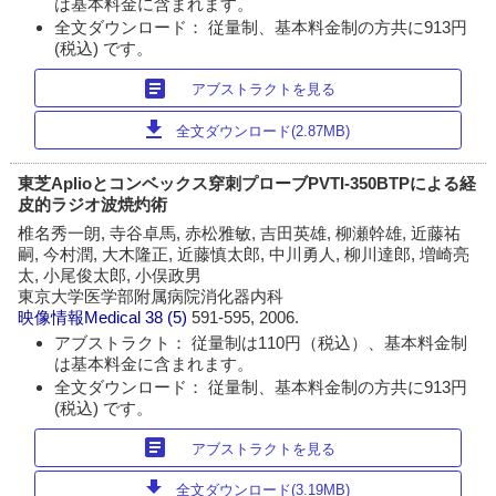
は基本料金に含まれます。
全文ダウンロード： 従量制、基本料金制の方共に913円
(税込) です。
article
アブストラクトを見る
download
全文ダウンロード(2.87MB)
東芝Aplioとコンベックス穿刺プローブPVTI‐350BTPによる経
皮的ラジオ波焼灼術
椎名秀一朗, 寺谷卓馬, 赤松雅敏, 吉田英雄, 柳瀬幹雄, 近藤祐
嗣, 今村潤, 大木隆正, 近藤慎太郎, 中川勇人, 柳川達郎, 増崎亮
太, 小尾俊太郎, 小俣政男
東京大学医学部附属病院消化器内科
映像情報Medical
38 (5)
591-595, 2006.
アブストラクト： 従量制は110円（税込）、基本料金制
は基本料金に含まれます。
全文ダウンロード： 従量制、基本料金制の方共に913円
(税込) です。
article
アブストラクトを見る
download
全文ダウンロード(3.19MB)