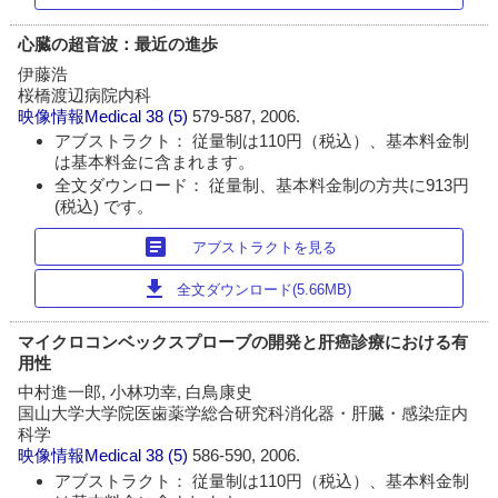
心臓の超音波：最近の進歩
伊藤浩
桜橋渡辺病院内科
映像情報Medical
38 (5)
579-587, 2006.
アブストラクト： 従量制は110円（税込）、基本料金制
は基本料金に含まれます。
全文ダウンロード： 従量制、基本料金制の方共に913円
(税込) です。
article
アブストラクトを見る
download
全文ダウンロード(5.66MB)
マイクロコンベックスプローブの開発と肝癌診療における有
用性
中村進一郎, 小林功幸, 白鳥康史
国山大学大学院医歯薬学総合研究科消化器・肝臓・感染症内
科学
映像情報Medical
38 (5)
586-590, 2006.
アブストラクト： 従量制は110円（税込）、基本料金制