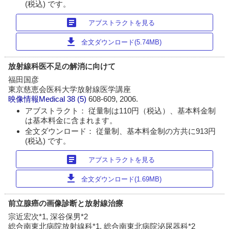
(税込) です。
article
アブストラクトを見る
download
全文ダウンロード(5.74MB)
放射線科医不足の解消に向けて
福田国彦
東京慈恵会医科大学放射線医学講座
映像情報Medical
38 (5)
608-609, 2006.
アブストラクト： 従量制は110円（税込）、基本料金制
は基本料金に含まれます。
全文ダウンロード： 従量制、基本料金制の方共に913円
(税込) です。
article
アブストラクトを見る
download
全文ダウンロード(1.69MB)
前立腺癌の画像診断と放射線治療
宗近宏次*1, 深谷保男*2
総合南東北病院放射線科*1, 総合南東北病院泌尿器科*2