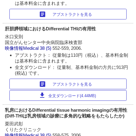
は基本料金に含まれます。
article
アブストラクトを見る
肝胆膵領域におけるDifferential THIの有用性
水口安則
国立がんセンター中央病院臨床検査部
映像情報Medical
38 (5)
552-559, 2006.
アブストラクト： 従量制は110円（税込）、基本料金制
は基本料金に含まれます。
全文ダウンロード： 従量制、基本料金制の方共に913円
(税込) です。
article
アブストラクトを見る
download
全文ダウンロード(4.44MB)
乳房におけるDifferential tissue harmonic imagingの有用性
(Diff-THIは乳房領域の診療に多角的な戦略をもたらしたか)
栗田武彰
くりたクリニック
映像情報Medical
38 (5)
558-575, 2006.