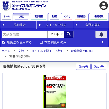
account_circle
ホーム
文献
電子書籍
動画
くすり
医療機器
書籍通販
詳細検索
タイトルで探す
分野で探す
search
notifications
類義語を使用する
本文閲覧可のみ
ホーム
文献
タイトルで探す（あ行）
映像情報Medical
38巻 5号(2006)
映像情報Medical 38巻 5号
前の号
次の号