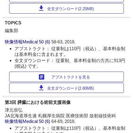
download
全文ダウンロード(2.25MB)
TOPICS
編集部
映像情報Medical
50 (6)
58-63, 2018.
アブストラクト： 従量制は110円（税込）、基本料金制
は基本料金に含まれます。
全文ダウンロード： 従量制、基本料金制の方共に913円
(税込) です。
article
アブストラクトを見る
download
全文ダウンロード(2.80MB)
第3回 膵臓における術前支援画像
津元崇弘
JA北海道厚生連 札幌厚生病院 医療技術部 放射線技術科
映像情報Medical
50 (6)
64-69, 2018.
アブストラクト： 従量制は110円（税込）、基本料金制