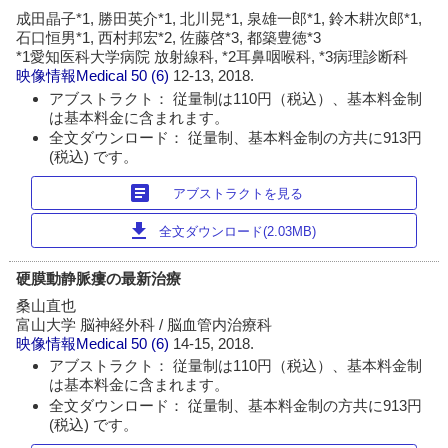
成田晶子*1, 勝田英介*1, 北川晃*1, 泉雄一郎*1, 鈴木耕次郎*1,
石口恒男*1, 西村邦宏*2, 佐藤啓*3, 都築豊徳*3
*1愛知医科大学病院 放射線科, *2耳鼻咽喉科, *3病理診断科
映像情報Medical
50 (6)
12-13, 2018.
アブストラクト： 従量制は110円（税込）、基本料金制
は基本料金に含まれます。
全文ダウンロード： 従量制、基本料金制の方共に913円
(税込) です。
article
アブストラクトを見る
download
全文ダウンロード(2.03MB)
硬膜動静脈瘻の最新治療
桑山直也
富山大学 脳神経外科 / 脳血管内治療科
映像情報Medical
50 (6)
14-15, 2018.
アブストラクト： 従量制は110円（税込）、基本料金制
は基本料金に含まれます。
全文ダウンロード： 従量制、基本料金制の方共に913円
(税込) です。