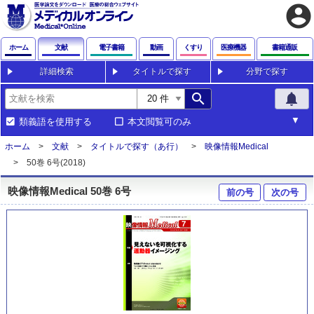
account_circle
ホーム
文献
電子書籍
動画
くすり
医療機器
書籍通販
詳細検索
タイトルで探す
分野で探す
search
notifications
類義語を使用する
本文閲覧可のみ
ホーム
文献
タイトルで探す（あ行）
映像情報Medical
50巻 6号(2018)
映像情報Medical 50巻 6号
前の号
次の号