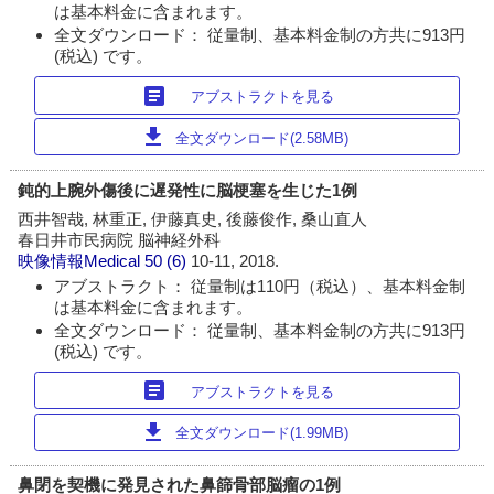
は基本料金に含まれます。
全文ダウンロード： 従量制、基本料金制の方共に913円
(税込) です。
article
アブストラクトを見る
download
全文ダウンロード(2.58MB)
鈍的上腕外傷後に遅発性に脳梗塞を生じた1例
西井智哉, 林重正, 伊藤真史, 後藤俊作, 桑山直人
春日井市民病院 脳神経外科
映像情報Medical
50 (6)
10-11, 2018.
アブストラクト： 従量制は110円（税込）、基本料金制
は基本料金に含まれます。
全文ダウンロード： 従量制、基本料金制の方共に913円
(税込) です。
article
アブストラクトを見る
download
全文ダウンロード(1.99MB)
鼻閉を契機に発見された鼻篩骨部脳瘤の1例