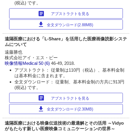
(税込) です。
article
アブストラクトを見る
download
全文ダウンロード(2.88MB)
遠隔医療における「L-Share」を活用した医療画像読影システ
ムについて
遠藤勝也
株式会社アイ・エス・ビー
映像情報Medical
50 (6)
46-49, 2018.
アブストラクト： 従量制は110円（税込）、基本料金制
は基本料金に含まれます。
全文ダウンロード： 従量制、基本料金制の方共に913円
(税込) です。
article
アブストラクトを見る
download
全文ダウンロード(2.30MB)
遠隔医療における映像伝送技術の最適解とその活用 ～Vidyo
がもたらす新しい医療映像コミュニケーションの世界～