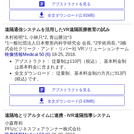
article
アブストラクトを見る
download
全文ダウンロード(1.91MB)
遠隔通信システムを活用したVR遠隔医療教育の試み
木村裕明*1, 小林只*2, 青山勝治*3
*1一般社団法人日本整形内科学研究会 会長, *2学術局長, *3株
式会社クリーク・アンド・リバー社 VRソリューションチーム
映像情報Medical
50 (6)
18-25, 2018.
アブストラクト： 従量制は110円（税込）、基本料金制
は基本料金に含まれます。
全文ダウンロード： 従量制、基本料金制の方共に913円
(税込) です。
article
アブストラクトを見る
download
全文ダウンロード(3.43MB)
遠隔地とリアルタイムに連携 - IVR遠隔指導システム
小森尊和
PFUビジネスフォアランナー株式会社