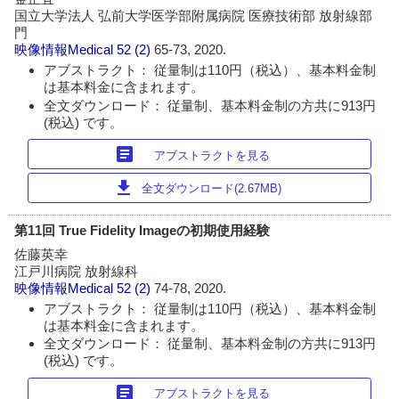
国立大学法人 弘前大学医学部附属病院 医療技術部 放射線部
門
映像情報Medical
52 (2)
65-73, 2020.
アブストラクト： 従量制は110円（税込）、基本料金制
は基本料金に含まれます。
全文ダウンロード： 従量制、基本料金制の方共に913円
(税込) です。
article
アブストラクトを見る
download
全文ダウンロード(2.67MB)
第11回 True Fidelity Imageの初期使用経験
佐藤英幸
江戸川病院 放射線科
映像情報Medical
52 (2)
74-78, 2020.
アブストラクト： 従量制は110円（税込）、基本料金制
は基本料金に含まれます。
全文ダウンロード： 従量制、基本料金制の方共に913円
(税込) です。
article
アブストラクトを見る