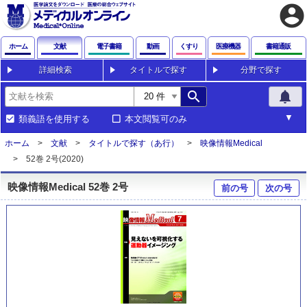
account_circle
ホーム
文献
電子書籍
動画
くすり
医療機器
書籍通販
詳細検索
タイトルで探す
分野で探す
search
notifications
類義語を使用する
本文閲覧可のみ
ホーム
文献
タイトルで探す（あ行）
映像情報Medical
52巻 2号(2020)
映像情報Medical 52巻 2号
前の号
次の号