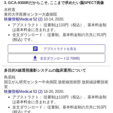
3. GCA-9300Rだからこそ, ここまで求めたい脳SPECT画像
水村直
東邦大学医療センター大森病院
映像情報Medical
52 (2)
10-14, 2020.
アブストラクト： 従量制は110円（税込）、基本料金制
は基本料金に含まれます。
全文ダウンロード： 従量制、基本料金制の方共に913円
(税込) です。
article
アブストラクトを見る
download
全文ダウンロード(2.70MB)
多目的X線透視撮影システムの臨床運用について
鳥居純
国立がん研究センター中央病院 放射線技術部 放射線診断技術
室
映像情報Medical
52 (2)
16-20, 2020.
アブストラクト： 従量制は110円（税込）、基本料金制
は基本料金に含まれます。
全文ダウンロード： 従量制、基本料金制の方共に913円
(税込) です。