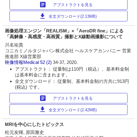
article
アブストラクトを見る
download
全文ダウンロード(2.13MB)
画像処理エンジン「REALISM」×「AeroDR fine」による
「高解像・高感度・高画質」撮影とX線動画撮影について
川名祐貴
コニカミノルタジャパン株式会社 ヘルスケアカンパニー 営業
推進部 X線営業部
映像情報Medical
52 (2)
34-37, 2020.
アブストラクト： 従量制は110円（税込）、基本料金制
は基本料金に含まれます。
全文ダウンロード： 従量制、基本料金制の方共に913円
(税込) です。
article
アブストラクトを見る
download
全文ダウンロード(2.42MB)
MRIを中心にしたトピックス
松元友暉, 原田雅史