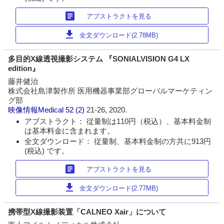
article
アブストラクトを見る
download
全文ダウンロード(2.78MB)
多目的X線透視撮影システム 『SONIALVISION G4 LX
edition』
藤井健治
株式会社島津製作所 医用機器事業部グローバルマーケティン
グ部
映像情報Medical
52 (2)
21-26, 2020.
アブストラクト： 従量制は110円（税込）、基本料金制
は基本料金に含まれます。
全文ダウンロード： 従量制、基本料金制の方共に913円
(税込) です。
article
アブストラクトを見る
download
全文ダウンロード(2.77MB)
携帯型X線撮影装置「CALNEO Xair」について