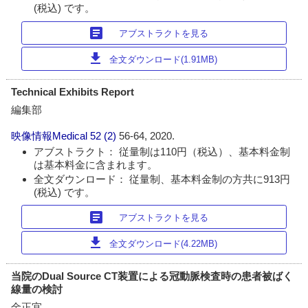
(税込) です。
article
アブストラクトを見る
download
全文ダウンロード(1.91MB)
Technical Exhibits Report
編集部
映像情報Medical
52 (2)
56-64, 2020.
アブストラクト： 従量制は110円（税込）、基本料金制
は基本料金に含まれます。
全文ダウンロード： 従量制、基本料金制の方共に913円
(税込) です。
article
アブストラクトを見る
download
全文ダウンロード(4.22MB)
当院のDual Source CT装置による冠動脈検査時の患者被ばく
線量の検討
金正宜