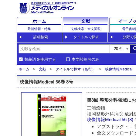
ホーム
文献
イーブ
最新情報・特集
文献検索・全文閲覧
電子書籍
詳細検索
タイトルで探す
分野で
sea
類義語を使用する
本文閲覧可のみ
ホーム
文献
タイトルで探す（あ行）
映像情報Medical
映像情報Medical 56巻 8号
第8回 整形外科領域におけ
三浦悠輔
福岡整形外科病院 放射
映像情報Medical
56 (8)
アブストラクト： 
全文ダウンロード：