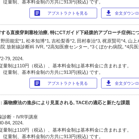
 従量制、基本料金制の方共に913円(税込) です。
article
download
アブストラクトを見る
全文ダウンロー
クに対する直接穿刺塞栓治療, 特にCTガイド下経腹的アプローチ症例に
 野田能宏*1, 松本知博*1, 吉松梨香*2, 田村泰治*3, 梶原賢司*4, 山上
 放射線診断科 IVR, *2高知医療センター, *3くぼかわ病院, *4
72-79, 2024.
従量制は110円（税込）、基本料金制は基本料金に含まれます。
 従量制、基本料金制の方共に913円(税込) です。
article
download
アブストラクトを見る
全文ダウンロー
 : 薬物療法の進歩により見直される, TACEの適応と新たな課題
線診断・IVR学講座
80-84, 2024.
従量制は110円（税込）、基本料金制は基本料金に含まれます。
 従量制、基本料金制の方共に913円(税込) です。