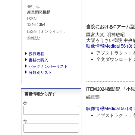
発行元
産業開発機構
ISSN
1346-1354
当院におけるCアーム型X線
ISSN（オンライン）
國富大賀, 明神敏昭
前雑誌
大阪ろうさい病院 中央
映像情報Medical
56 (8)
アブストラクト： 
投稿規程
全文ダウンロード：
書籍の購入
バックナンバーリスト
分野別リスト
ITEM2024探訪記 「
書籍情報から探す
編集部
巻
映像情報Medical
56 (8)
アブストラクト： 
号