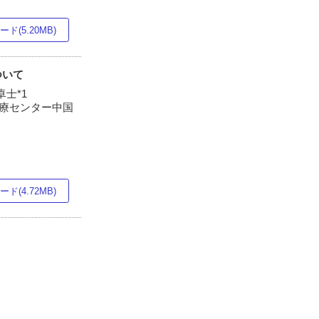
ド(5.20MB)
ついて
卓士*1
呉医療センター中国
ド(4.72MB)