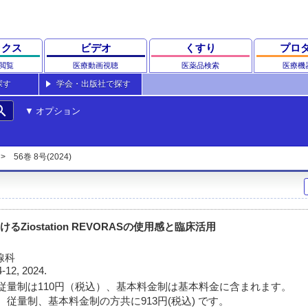
ックス
ビデオ
くすり
プロ
閲覧
医療動画視聴
医薬品検索
医療機
探す
学会・出版社で探す
rch
オプション
56巻 8号(2024)
るZiostation REVORASの使用感と臨床活用
線科
4-12, 2024.
従量制は110円（税込）、基本料金制は基本料金に含まれます。
 従量制、基本料金制の方共に913円(税込) です。