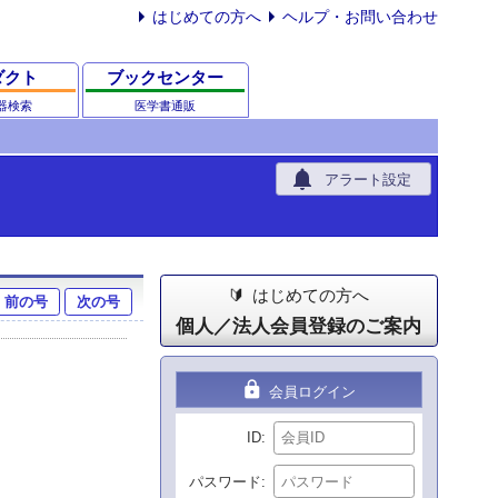
はじめての方へ
ヘルプ・お問い合わせ
ダクト
ブックセンター
器検索
医学書通販
notifications
アラート設定
はじめての方へ
前の号
次の号
個人／法人会員登録のご案内
lock
会員ログイン
ID
パスワード