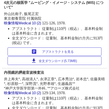
4次元の核医学 "ムービング・イメージ・システム (MIS) につ
いて"
外山比南子, 飯尾正宏
東京都養育院 付属病院
映像情報Medical
10 (2)
121-126, 1978.
アブストラクト： 従量制は110円（税込）、基本料金制
は基本料金に含まれます。
全文ダウンロード： 従量制、基本料金制の方共に913円
(税込) です。
article
アブストラクトを見る
download
全文ダウンロード(5.73MB)
内視鏡的膵超音波検査法
井上寿夫*, 高雄清人*, 永津正章*, 広本秀治*, 岩本忠*, 佐藤美晴
*, 杉原順一*, 深野茂*, 光野孝雄*, 生越義昌**
*神戸大学医学部第一外科, **アローズ株式会社
映像情報Medical
10 (2)
129-134, 1978.
アブストラクト： 従量制は110円（税込）、基本料金制
は基本料金に含まれます。
全文ダウンロード： 従量制、基本料金制の方共に913円