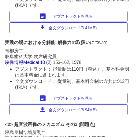
(税込) です。
article
アブストラクトを見る
download
全文ダウンロード(3.41MB)
実践の場における分解能, 解像力の取扱いについて
青柳房二
岐阜歯科大学 次席研究員
映像情報Medical
10 (2)
153-162, 1978.
アブストラクト： 従量制は110円（税込）、基本料金制
は基本料金に含まれます。
全文ダウンロード： 従量制、基本料金制の方共に913円
(税込) です。
article
アブストラクトを見る
download
全文ダウンロード(8.94MB)
<2> 超音波画像のメカニズム その3 (問題点)
坪島良樹*, 城所剛**