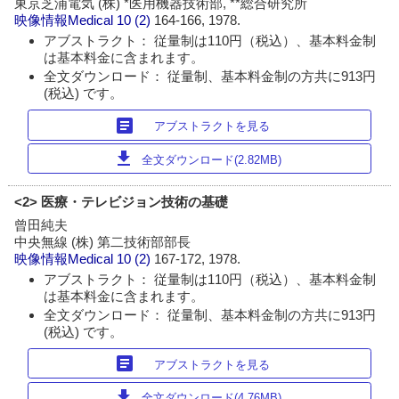
東京芝浦電気 (株) *医用機器技術部, **総合研究所
映像情報Medical
10 (2)
164-166, 1978.
アブストラクト： 従量制は110円（税込）、基本料金制
は基本料金に含まれます。
全文ダウンロード： 従量制、基本料金制の方共に913円
(税込) です。
article
アブストラクトを見る
download
全文ダウンロード(2.82MB)
<2> 医療・テレビジョン技術の基礎
曾田純夫
中央無線 (株) 第二技術部部長
映像情報Medical
10 (2)
167-172, 1978.
アブストラクト： 従量制は110円（税込）、基本料金制
は基本料金に含まれます。
全文ダウンロード： 従量制、基本料金制の方共に913円
(税込) です。
article
アブストラクトを見る
download
全文ダウンロード(4.76MB)