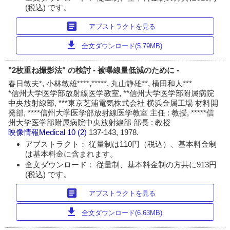
(税込) です。
article
アブストラクトを見る
download
全文ダウンロード(5.79MB)
"2枚重ね撮影法" の検討 - 被曝線量低減のために -
春日敏夫*, 小林敏雄****,*****, 丸山静雄**, 横田和人***
*信州大学医学部放射線医学教室, **信州大学医学部附属病院
中央放射線部, ***東京芝浦電気株式会社 横浜金属工場 材料開
発部, ****信州大学医学部放射線医学教室 主任 : 教授, *****信
州大学医学部附属病院中央放射線部 部長 : 教授
映像情報Medical
10 (2)
137-143, 1978.
アブストラクト： 従量制は110円（税込）、基本料金制
は基本料金に含まれます。
全文ダウンロード： 従量制、基本料金制の方共に913円
(税込) です。
article
アブストラクトを見る
download
全文ダウンロード(6.63MB)