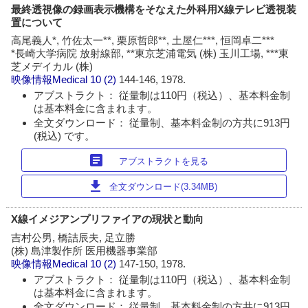
最終透視像の録画表示機構をそなえた外科用X線テレビ透視装
置について
高尾義人*, 竹佐太一**, 栗原哲郎**, 土屋仁***, 恒岡卓二***
*長崎大学病院 放射線部, **東京芝浦電気 (株) 玉川工場, ***東
芝メデイカル (株)
映像情報Medical
10 (2)
144-146, 1978.
アブストラクト： 従量制は110円（税込）、基本料金制
は基本料金に含まれます。
全文ダウンロード： 従量制、基本料金制の方共に913円
(税込) です。
article
アブストラクトを見る
download
全文ダウンロード(3.34MB)
X線イメジアンプリファイアの現状と動向
吉村公男, 橋詰辰夫, 足立勝
(株) 島津製作所 医用機器事業部
映像情報Medical
10 (2)
147-150, 1978.
アブストラクト： 従量制は110円（税込）、基本料金制
は基本料金に含まれます。
全文ダウンロード： 従量制、基本料金制の方共に913円