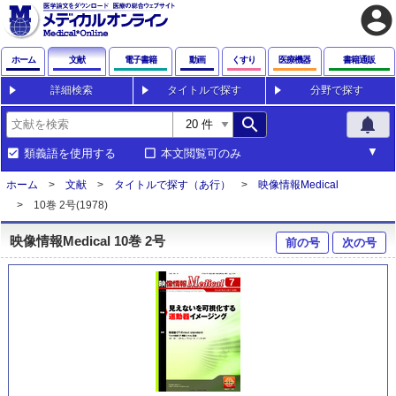
account_circle
ホーム
文献
電子書籍
動画
くすり
医療機器
書籍通販
詳細検索
タイトルで探す
分野で探す
search
notifications
類義語を使用する
本文閲覧可のみ
ホーム
文献
タイトルで探す（あ行）
映像情報Medical
10巻 2号(1978)
映像情報Medical 10巻 2号
前の号
次の号