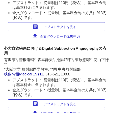
アブストラクト： 従量制は110円（税込）、基本料金制
は基本料金に含まれます。
全文ダウンロード： 従量制、基本料金制の方共に913円
(税込) です。
article
アブストラクトを見る
download
全文ダウンロード(2.96MB)
心大血管疾患におけるDigital Subtraction Angiographyの応
用
有沢淳*, 曽根脩輔*, 森本静夫*, 池添潤平*, 東原悳郎*, 花山正行
**
*大阪大学 放射線医学教室, **同 中央放射線部
映像情報Medical
15 (11)
516-521, 1983.
アブストラクト： 従量制は110円（税込）、基本料金制
は基本料金に含まれます。
全文ダウンロード： 従量制、基本料金制の方共に913円
(税込) です。
article
アブストラクトを見る