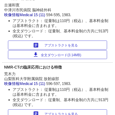
古瀬和寛
中津川市民病院 脳神経外科
映像情報Medical
15 (11)
594-595, 1983.
アブストラクト： 従量制は110円（税込）、基本料金制
は基本料金に含まれます。
全文ダウンロード： 従量制、基本料金制の方共に913円
(税込) です。
article
アブストラクトを見る
download
全文ダウンロード(3.14MB)
NMR-CTの臨床応用における特徴
荒木力
山梨医科大学附属病院 放射線部
映像情報Medical
15 (11)
596-597, 1983.
アブストラクト： 従量制は110円（税込）、基本料金制
は基本料金に含まれます。
全文ダウンロード： 従量制、基本料金制の方共に913円
(税込) です。
article
アブストラクトを見る