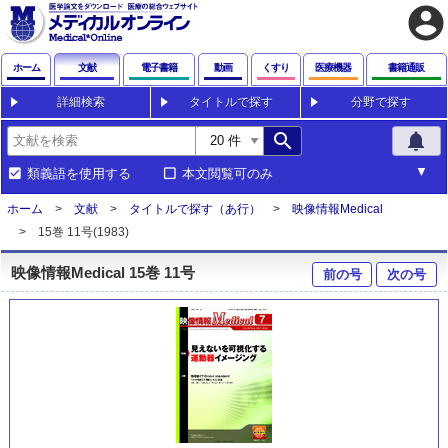
account_circle
ホーム
文献
電子書籍
動画
くすり
医療機器
書籍通販
詳細検索
タイトルで探す
分野で探す
search
notifications
類義語を使用する
本文閲覧可のみ
ホーム
文献
タイトルで探す（あ行）
映像情報Medical
15巻 11号(1983)
映像情報Medical 15巻 11号
前の号
次の号