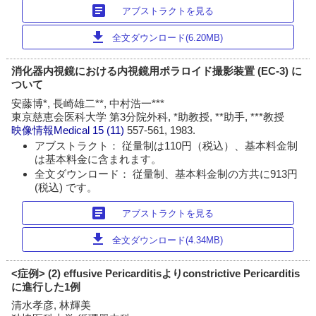
article
アブストラクトを見る
download
全文ダウンロード(6.20MB)
消化器内視鏡における内視鏡用ポラロイド撮影装置 (EC-3) に
ついて
安藤博*, 長崎雄二**, 中村浩一***
東京慈恵会医科大学 第3分院外科, *助教授, **助手, ***教授
映像情報Medical
15 (11)
557-561, 1983.
アブストラクト： 従量制は110円（税込）、基本料金制
は基本料金に含まれます。
全文ダウンロード： 従量制、基本料金制の方共に913円
(税込) です。
article
アブストラクトを見る
download
全文ダウンロード(4.34MB)
<症例> (2) effusive Pericarditisよりconstrictive Pericarditis
に進行した1例
清水孝彦, 林輝美