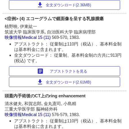
download
全文ダウンロード(2.36MB)
<症例> (4) エコーグラムで鏡面像を呈する乳腺腫瘍
植野映, 伊東紘一
筑波大学 臨床医学系, 自治医科大学 臨床病理部
映像情報Medical
15 (11)
569-570, 1983.
アブストラクト： 従量制は110円（税込）、基本料金制
は基本料金に含まれます。
全文ダウンロード： 従量制、基本料金制の方共に913円
(税込) です。
article
アブストラクトを見る
download
全文ダウンロード(2.61MB)
頭蓋内手術後のCT上のring enhancement
清水健夫, 和賀志郎, 金丸憲司, 小島精
三重大学医学部 脳神経外科
映像情報Medical
15 (11)
576-579, 1983.
アブストラクト： 従量制は110円（税込）、基本料金制
は基本料金に含まれます。