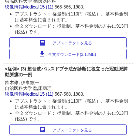
独協医科大学 循環器内科
映像情報Medical
15 (11)
565-566, 1983.
アブストラクト： 従量制は110円（税込）、基本料金制
は基本料金に含まれます。
全文ダウンロード： 従量制、基本料金制の方共に913円
(税込) です。
article
アブストラクトを見る
download
全文ダウンロード(3.13MB)
<症例> (3) 超音波パルスドプラ法が診断に役立った冠動脈肺
動脈瘻の一例
鈴木修, 伊東紘一
自治医科大学 臨床病理
映像情報Medical
15 (11)
567-568, 1983.
アブストラクト： 従量制は110円（税込）、基本料金制
は基本料金に含まれます。
全文ダウンロード： 従量制、基本料金制の方共に913円
(税込) です。
article
アブストラクトを見る