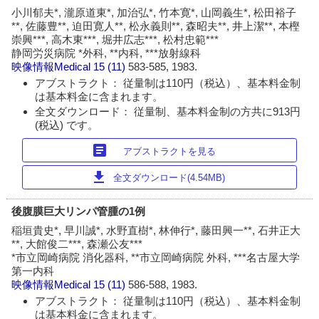
小川郁夫*, 瀧原道東*, 加治弘*, 竹本寛*, 山岡義生*, 松田裕子
**, 佐藤豊**, 迫田寛人**, 松永義則**, 森昭夫**, 井上潔**, 本樫
崇興***, 高木東***, 堀井広志***, 松村忠範***
静岡労災病院 *外科, **内科, ***放射線科
映像情報Medical
15 (11)
583-585, 1983.
アブストラクト： 従量制は110円（税込）、基本料金制
は基本料金に含まれます。
全文ダウンロード： 従量制、基本料金制の方共に913円
(税込) です。
article
アブストラクトを見る
download
全文ダウンロード(4.54MB)
後腹膜巨大リンパ管腫の1例
稲垣貴史*, 早川誠*, 水野直樹*, 林伸行*, 藤田興一**, 石井正大
**, 大館俊二***, 森瀬公友***
*市立岡崎病院 消化器科, **市立岡崎病院 外科, ***名古屋大学
第一内科
映像情報Medical
15 (11)
586-588, 1983.
アブストラクト： 従量制は110円（税込）、基本料金制
は基本料金に含まれます。