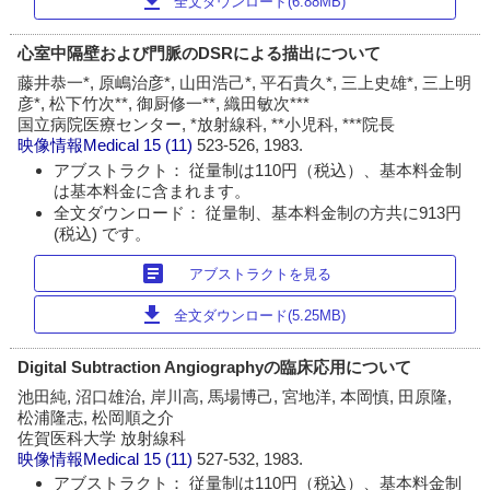
download
全文ダウンロード(6.88MB)
心室中隔壁および門脈のDSRによる描出について
藤井恭一*, 原嶋治彦*, 山田浩己*, 平石貴久*, 三上史雄*, 三上明
彦*, 松下竹次**, 御厨修一**, 織田敏次***
国立病院医療センター, *放射線科, **小児科, ***院長
映像情報Medical
15 (11)
523-526, 1983.
アブストラクト： 従量制は110円（税込）、基本料金制
は基本料金に含まれます。
全文ダウンロード： 従量制、基本料金制の方共に913円
(税込) です。
article
アブストラクトを見る
download
全文ダウンロード(5.25MB)
Digital Subtraction Angiographyの臨床応用について
池田純, 沼口雄治, 岸川高, 馬場博己, 宮地洋, 本岡慎, 田原隆,
松浦隆志, 松岡順之介
佐賀医科大学 放射線科
映像情報Medical
15 (11)
527-532, 1983.
アブストラクト： 従量制は110円（税込）、基本料金制