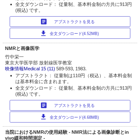
全文ダウンロード： 従量制、基本料金制の方共に913円
(税込) です。
article
アブストラクトを見る
download
全文ダウンロード(4.52MB)
NMRと画像医学
竹中栄一
東京大学医学部 放射線医学教室
映像情報Medical
15 (11)
589-593, 1983.
アブストラクト： 従量制は110円（税込）、基本料金制
は基本料金に含まれます。
全文ダウンロード： 従量制、基本料金制の方共に913円
(税込) です。
article
アブストラクトを見る
download
全文ダウンロード(4.68MB)
当院におけるNMRの使用経験 - NMR法による画像診断とin
vivo緩和時間測定 -