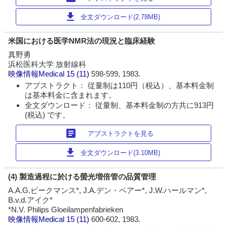
download
全文ダウンロード(2.78MB)
米国における医学NMR法の現況と臨床経験
真野勇
浜松医科大学 放射線科
映像情報Medical
15 (11)
598-599, 1983.
アブストラクト： 従量制は110円（税込）、基本料金制
は基本料金に含まれます。
全文ダウンロード： 従量制、基本料金制の方共に913円
(税込) です。
article
アブストラクトを見る
download
全文ダウンロード(3.10MB)
(4) 製造過程に於ける螢光増倍管の品質管理
A.A.G.ビークマンス*, J.A.デン・ベアー*, J.W.ハールマン*,
B.v.d.アイク*
*N.V. Philips Gloeilampenfabrieken
映像情報Medical
15 (11)
600-602, 1983.