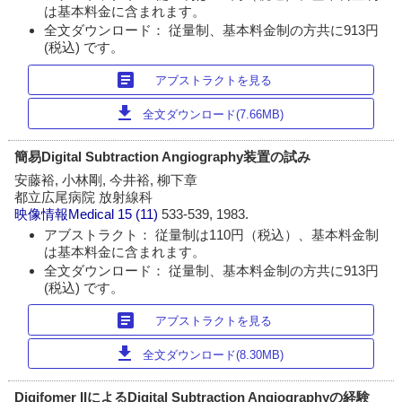
は基本料金に含まれます。
全文ダウンロード： 従量制、基本料金制の方共に913円
(税込) です。
article
アブストラクトを見る
download
全文ダウンロード(7.66MB)
簡易Digital Subtraction Angiography装置の試み
安藤裕, 小林剛, 今井裕, 柳下章
都立広尾病院 放射線科
映像情報Medical
15 (11)
533-539, 1983.
アブストラクト： 従量制は110円（税込）、基本料金制
は基本料金に含まれます。
全文ダウンロード： 従量制、基本料金制の方共に913円
(税込) です。
article
アブストラクトを見る
download
全文ダウンロード(8.30MB)
Digifomer IIによるDigital Subtraction Angiographyの経験