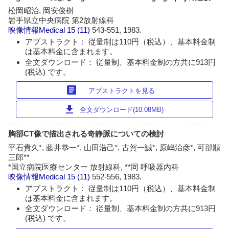
松岡昭治, 岡安俊樹
岩手県立中央病院 第2放射線科
映像情報Medical
15 (11)
543-551, 1983.
アブストラクト： 従量制は110円（税込）、基本料金制
は基本料金に含まれます。
全文ダウンロード： 従量制、基本料金制の方共に913円
(税込) です。
article
アブストラクトを見る
download
全文ダウンロード(10.08MB)
胸部CT像で描出される奇静脈についての検討
平石貴久*, 藤井恭一*, 山田浩己*, 古賀一誠*, 原嶋治彦*, 可部順
三郎**
*国立病院医療センター 放射線科, **同 呼吸器内科
映像情報Medical
15 (11)
552-556, 1983.
アブストラクト： 従量制は110円（税込）、基本料金制
は基本料金に含まれます。
全文ダウンロード： 従量制、基本料金制の方共に913円
(税込) です。