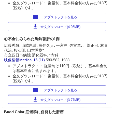
全文ダウンロード： 従量制、基本料金制の方共に913円
(税込) です。
article
アブストラクトを見る
download
全文ダウンロード(4.98MB)
心不全にみられた馬鈴薯肝の1例
広藤秀雄, 山脇忠晴, 豊住久人, 一宮洋, 弥富章, 川部正巳, 林喜
代治, 杉江開, 山本秀樹*
市立四日市病院 消化器科, *内科
映像情報Medical
15 (11)
580-582, 1983.
アブストラクト： 従量制は110円（税込）、基本料金制
は基本料金に含まれます。
全文ダウンロード： 従量制、基本料金制の方共に913円
(税込) です。
article
アブストラクトを見る
download
全文ダウンロード(3.77MB)
Budd Chiari症候群に併発した肝癌