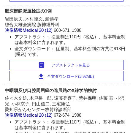
脳深部静脈血栓症の1例
岩田辰夫, 木村隆文, 船越孝
総合大雄会病院 脳神経外科
映像情報Medical
20 (12)
669-671, 1988.
アブストラクト： 従量制は110円（税込）、基本料金制
は基本料金に含まれます。
全文ダウンロード： 従量制、基本料金制の方共に913円
(税込) です。
article
アブストラクトを見る
download
全文ダウンロード(3.92MB)
中咽頭及び口腔周囲癌の進展路のX線学的検討
佐々木文雄, 木戸長一郎, 遠藤登喜子, 荒井保明, 佐藤 泰, 小沢
光, 小林京子, 円山信二, 三宅康弘
愛知県がんセンター放射線診断部
映像情報Medical
20 (12)
672-674, 1988.
アブストラクト： 従量制は110円（税込）、基本料金制
は基本料金に含まれます。