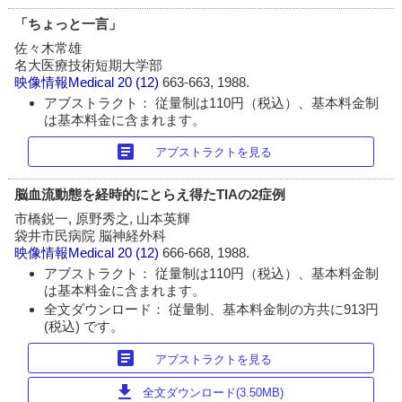
「ちょっと一言」
佐々木常雄
名大医療技術短期大学部
映像情報Medical
20 (12)
663-663, 1988.
アブストラクト： 従量制は110円（税込）、基本料金制
は基本料金に含まれます。
article
アブストラクトを見る
脳血流動態を経時的にとらえ得たTIAの2症例
市橋鋭一, 原野秀之, 山本英輝
袋井市民病院 脳神経外科
映像情報Medical
20 (12)
666-668, 1988.
アブストラクト： 従量制は110円（税込）、基本料金制
は基本料金に含まれます。
全文ダウンロード： 従量制、基本料金制の方共に913円
(税込) です。
article
アブストラクトを見る
download
全文ダウンロード(3.50MB)