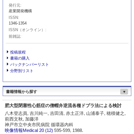
発行元
産業開発機構
ISSN
1346-1354
ISSN（オンライン）
前雑誌
投稿規程
書籍の購入
バックナンバーリスト
分野別リスト
書籍情報から探す
▼
肥大型閉塞性心筋症の僧帽弁逆流各種ドプラ法による検討
八木登志員, 吉川純一, 吉田清, 赤土正洋, 山浦泰子, 穂積健之,
前西文秋, 加藤洋
神戸市立中央市民病院 循環器内科
映像情報Medical
20 (12)
595-599, 1988.