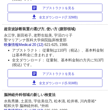
article
アブストラクトを見る
download
全文ダウンロード(7.32MB)
超音波診断装置の選び方, 使い方 (腹部領域)
永江学, 新田裕子, 老野生聡美, 宇沼のり子
聖マリアンナ医科大学病院臨床検査部
映像情報Medical
20 (12)
621-625, 1988.
アブストラクト： 従量制は110円（税込）、基本料金制
は基本料金に含まれます。
全文ダウンロード： 従量制、基本料金制の方共に913円
(税込) です。
article
アブストラクトを見る
download
全文ダウンロード(5.91MB)
脳神経外科領域の新しい検査法
水島秀勝, 土居浩, 宇佐美信乃, 松本清, 松井将, 川内章裕*
昭和大学 脳神経外科, *外科