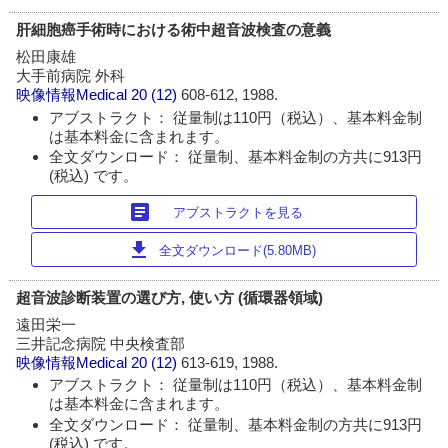
肝細胞癌手術時における術中超音波検査の意義
松田康雄
大手前病院 外科
映像情報Medical
20 (12)
608-612, 1988.
アブストラクト： 従量制は110円（税込）、基本料金制
は基本料金に含まれます。
全文ダウンロード： 従量制、基本料金制の方共に913円
(税込) です。
article
アブストラクトを見る
download
全文ダウンロード(5.80MB)
超音波診断装置の選び方, 使い方 (循環器領域)
遠田栄一
三井記念病院 中央検査部
映像情報Medical
20 (12)
613-619, 1988.
アブストラクト： 従量制は110円（税込）、基本料金制
は基本料金に含まれます。
全文ダウンロード： 従量制、基本料金制の方共に913円
(税込) です。