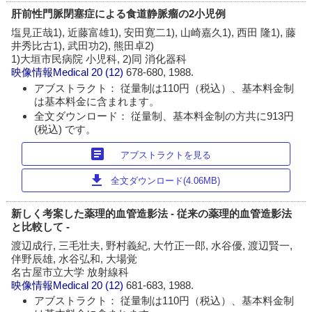
肝前性門脈閉塞症による食道静脈瘤の2小児例
塩見正哉1), 近藤富雄1), 安田寛二1), 山崎嘉久1), 西田 隆1), 藤
井秀比古1), 武田功2), 熊田卓2)
1)大垣市民病院 小児科, 2)同 消化器科
映像情報Medical
20 (12)
678-680, 1988.
アブストラクト： 従量制は110円（税込）、基本料金制
は基本料金に含まれます。
全文ダウンロード： 従量制、基本料金制の方共に913円
(税込) です。
article
アブストラクトを見る
download
全文ダウンロード(4.06MB)
新しく考案した薬理的血管造影法 - 従来の薬理的血管造影法
と比較して -
渡辺成行, 三毛壮夫, 野村義紀, 大竹正一郎, 水谷優, 渡辺賢一,
伴野辰雄, 水谷弘和, 大場覚
名古屋市立大学 放射線科
映像情報Medical
20 (12)
681-683, 1988.
アブストラクト： 従量制は110円（税込）、基本料金制