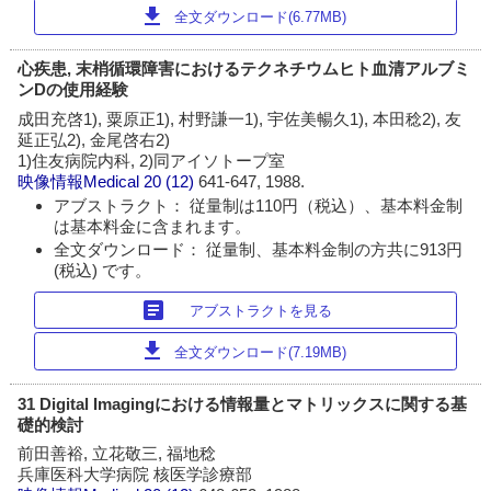
download
全文ダウンロード(6.77MB)
心疾患, 末梢循環障害におけるテクネチウムヒト血清アルブミ
ンDの使用経験
成田充啓1), 粟原正1), 村野謙一1), 宇佐美暢久1), 本田稔2), 友
延正弘2), 金尾啓右2)
1)住友病院内科, 2)同アイソトープ室
映像情報Medical
20 (12)
641-647, 1988.
アブストラクト： 従量制は110円（税込）、基本料金制
は基本料金に含まれます。
全文ダウンロード： 従量制、基本料金制の方共に913円
(税込) です。
article
アブストラクトを見る
download
全文ダウンロード(7.19MB)
31 Digital Imagingにおける情報量とマトリックスに関する基
礎的検討
前田善裕, 立花敬三, 福地稔
兵庫医科大学病院 核医学診療部