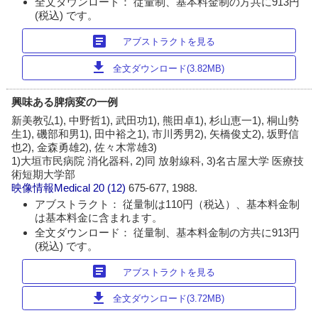
全文ダウンロード： 従量制、基本料金制の方共に913円
(税込) です。
article
アブストラクトを見る
download
全文ダウンロード(3.82MB)
興味ある脾病変の一例
新美教弘1), 中野哲1), 武田功1), 熊田卓1), 杉山恵一1), 桐山勢
生1), 磯部和男1), 田中裕之1), 市川秀男2), 矢橋俊丈2), 坂野信
也2), 金森勇雄2), 佐々木常雄3)
1)大垣市民病院 消化器科, 2)同 放射線科, 3)名古屋大学 医療技
術短期大学部
映像情報Medical
20 (12)
675-677, 1988.
アブストラクト： 従量制は110円（税込）、基本料金制
は基本料金に含まれます。
全文ダウンロード： 従量制、基本料金制の方共に913円
(税込) です。
article
アブストラクトを見る
download
全文ダウンロード(3.72MB)