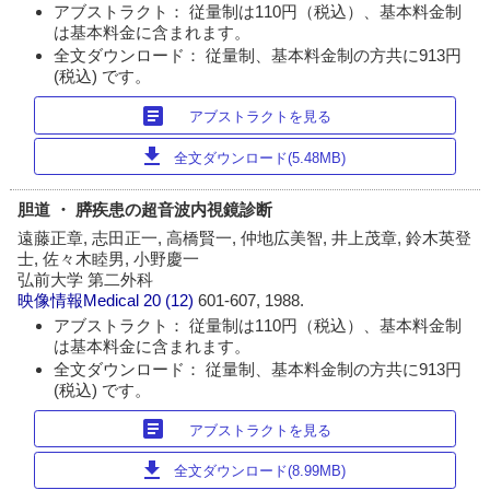
アブストラクト： 従量制は110円（税込）、基本料金制
は基本料金に含まれます。
全文ダウンロード： 従量制、基本料金制の方共に913円
(税込) です。
article
アブストラクトを見る
download
全文ダウンロード(5.48MB)
胆道 ・ 膵疾患の超音波内視鏡診断
遠藤正章, 志田正一, 高橋賢一, 仲地広美智, 井上茂章, 鈴木英登
士, 佐々木睦男, 小野慶一
弘前大学 第二外科
映像情報Medical
20 (12)
601-607, 1988.
アブストラクト： 従量制は110円（税込）、基本料金制
は基本料金に含まれます。
全文ダウンロード： 従量制、基本料金制の方共に913円
(税込) です。
article
アブストラクトを見る
download
全文ダウンロード(8.99MB)