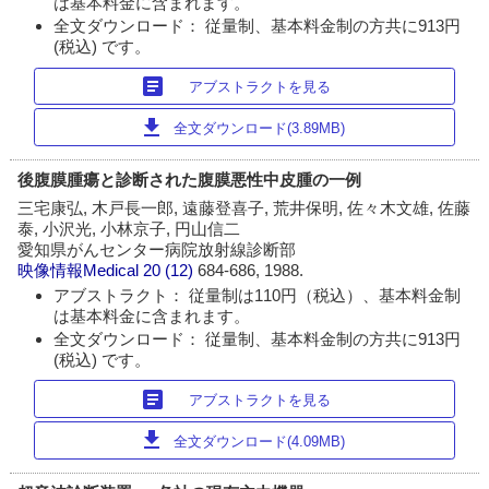
は基本料金に含まれます。
全文ダウンロード： 従量制、基本料金制の方共に913円
(税込) です。
article
アブストラクトを見る
download
全文ダウンロード(3.89MB)
後腹膜腫瘍と診断された腹膜悪性中皮腫の一例
三宅康弘, 木戸長一郎, 遠藤登喜子, 荒井保明, 佐々木文雄, 佐藤
泰, 小沢光, 小林京子, 円山信二
愛知県がんセンター病院放射線診断部
映像情報Medical
20 (12)
684-686, 1988.
アブストラクト： 従量制は110円（税込）、基本料金制
は基本料金に含まれます。
全文ダウンロード： 従量制、基本料金制の方共に913円
(税込) です。
article
アブストラクトを見る
download
全文ダウンロード(4.09MB)