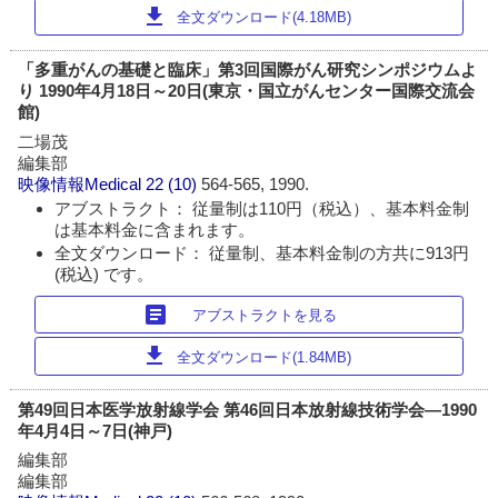
download
全文ダウンロード(4.18MB)
「多重がんの基礎と臨床」第3回国際がん研究シンポジウムよ
り 1990年4月18日～20日(東京・国立がんセンター国際交流会
館)
二場茂
編集部
映像情報Medical
22 (10)
564-565, 1990.
アブストラクト： 従量制は110円（税込）、基本料金制
は基本料金に含まれます。
全文ダウンロード： 従量制、基本料金制の方共に913円
(税込) です。
article
アブストラクトを見る
download
全文ダウンロード(1.84MB)
第49回日本医学放射線学会 第46回日本放射線技術学会―1990
年4月4日～7日(神戸)
編集部
編集部