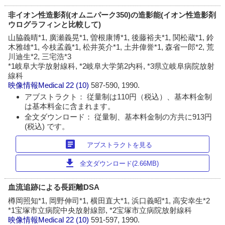
非イオン性造影剤(オムニパーク350)の造影能(イオン性造影剤
ウログラフィンと比較して)
山脇義晴*1, 廣瀬義晃*1, 曽根康博*1, 後藤裕夫*1, 関松蔵*1, 鈴
木雅雄*1, 今枝孟義*1, 松井英介*1, 土井偉誉*1, 森省一郎*2, 荒
川迪生*2, 三宅浩*3
*1岐阜大学放射線科, *2岐阜大学第2内科, *3県立岐阜病院放射
線科
映像情報Medical
22 (10)
587-590, 1990.
アブストラクト： 従量制は110円（税込）、基本料金制
は基本料金に含まれます。
全文ダウンロード： 従量制、基本料金制の方共に913円
(税込) です。
article
アブストラクトを見る
download
全文ダウンロード(2.66MB)
血流追跡による長距離DSA
樽岡照知*1, 岡野伸司*1, 横田直大*1, 浜口義昭*1, 高安幸生*2
*1宝塚市立病院中央放射線部, *2宝塚市立病院放射線科
映像情報Medical
22 (10)
591-597, 1990.