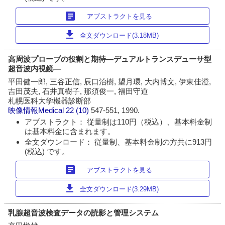
article
アブストラクトを見る
download
全文ダウンロード(3.18MB)
高周波プローブの役割と期待―デュアルトランスデューサ型
超音波内視鏡―
平田健一郎, 三谷正信, 辰口治樹, 望月環, 大内博文, 伊東佳澄,
吉田茂夫, 石井真樹子, 那須俊一, 福田守道
札幌医科大学機器診断部
映像情報Medical
22 (10)
547-551, 1990.
アブストラクト： 従量制は110円（税込）、基本料金制
は基本料金に含まれます。
全文ダウンロード： 従量制、基本料金制の方共に913円
(税込) です。
article
アブストラクトを見る
download
全文ダウンロード(3.29MB)
乳腺超音波検査データの読影と管理システム