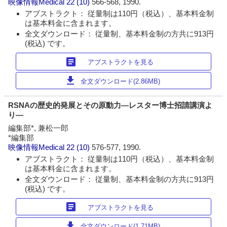
映像情報Medical
22 (10)
566-568, 1990.
アブストラクト： 従量制は110円（税込）、基本料金制
は基本料金に含まれます。
全文ダウンロード： 従量制、基本料金制の方共に913円
(税込) です。
article
アブストラクトを見る
download
全文ダウンロード(2.86MB)
RSNAの歴史的発展とその原動力―レスター博士招請講演よ
り―
編集部*, 兼松一郎
*編集部
映像情報Medical
22 (10)
576-577, 1990.
アブストラクト： 従量制は110円（税込）、基本料金制
は基本料金に含まれます。
全文ダウンロード： 従量制、基本料金制の方共に913円
(税込) です。
article
アブストラクトを見る
download
全文ダウンロード(1.71MB)