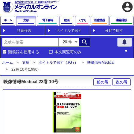
account_circle
ホーム
文献
電子書籍
動画
くすり
医療機器
書籍通販
詳細検索
タイトルで探す
分野で探す
search
notifications
類義語を使用する
本文閲覧可のみ
ホーム
文献
タイトルで探す（あ行）
映像情報Medical
22巻 10号(1990)
映像情報Medical 22巻 10号
前の号
次の号