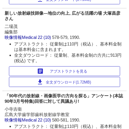
新しい放射線技師像―地位の向上, 広がる活躍の場 大塚昌彦
さん
二場茂
編集部
映像情報Medical
22 (10)
578-579, 1990.
アブストラクト： 従量制は110円（税込）、基本料金制
は基本料金に含まれます。
全文ダウンロード： 従量制、基本料金制の方共に913円
(税込) です。
article
アブストラクトを見る
download
全文ダウンロード(1.72MB)
「90年代の放射線・画像医学の方向を探る」アンケート(本誌
90年3月号特集)回答に対して異議あり!
小寺吉衞
広島大学歯学部歯科放射線学教室
映像情報Medical
22 (10)
580-581, 1990.
アブストラクト： 従量制は110円（税込）、基本料金制