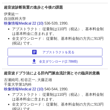
超音波診断装置の進歩と今後の課題
伊東紘一
自治医科大学
映像情報Medical
22 (10)
536-539, 1990.
アブストラクト： 従量制は110円（税込）、基本料金制
は基本料金に含まれます。
全文ダウンロード： 従量制、基本料金制の方共に913円
(税込) です。
article
アブストラクトを見る
download
全文ダウンロード(2.78MB)
超音波ドプラ法による肝内門脈血流計測とその臨床的意義
古瀬純司, 松谷正一, 大藤正雄
千葉大学第1内科
映像情報Medical
22 (10)
540-544, 1990.
アブストラクト： 従量制は110円（税込）、基本料金制
は基本料金に含まれます。
全文ダウンロード： 従量制、基本料金制の方共に913円
(税込) です。