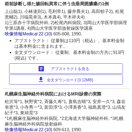
術前診断し得た腸回転異常に伴う虫垂周囲膿瘍の1例
上山聡1), 小林達則1), 毛利宰1), 藤井喬夫1), 高田郁子2), 松尾
恵輔2), 川端晃幸3), 木本真4), 平木祥夫4)
1)三原赤十字病院外科, 2)松尾内科病院, 3)岡山大学医学部病理
学第1講座, 4)岡山大学医学部放射線医学講座
映像情報Medical
22 (10)
605-608, 1990.
アブストラクト： 従量制は110円（税込）、基本料金制
は基本料金に含まれます。
全文ダウンロード： 従量制、基本料金制の方共に913円
(税込) です。
article
アブストラクトを見る
download
全文ダウンロード(3.12MB)
札幌麻生脳神経外科病院におけるMRI診療の実際
松沢等*1, 秋野実*2, 斉藤久寿*1, 蓑島吉晴*3, 安井一久*3, 森谷
幸恵*3, 小寺秀一*3, 富田淳*3, 小澤美香*3, 福島真澄*3, 山塙友
紀子*3, 東靖晃*3
*1札幌麻生脳神経外科病院, *2北海道大学脳神経外科, *3札幌
麻生脳神経外科病院放射線科
映像情報Medical
22 (10)
609-613, 1990.