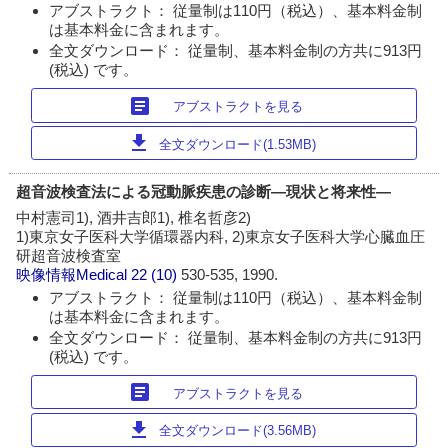
アブストラクト： 従量制は110円（税込）、基本料金制
は基本料金に含まれます。
全文ダウンロード： 従量制、基本料金制の方共に913円
(税込) です。
article
アブストラクトを見る
download
全文ダウンロード(1.53MB)
超音波検査法による冠動脈疾患の診断―現状と将来性―
中村憲司1), 酒井吉郎1), 椎名哲彦2)
1)東京女子医科大学循環器内科, 2)東京女子医科大学心臓血圧
研超音波検査室
映像情報Medical
22 (10)
530-535, 1990.
アブストラクト： 従量制は110円（税込）、基本料金制
は基本料金に含まれます。
全文ダウンロード： 従量制、基本料金制の方共に913円
(税込) です。
article
アブストラクトを見る
download
全文ダウンロード(3.56MB)