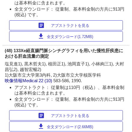
は基本料金に含まれます。
全文ダウンロード： 従量制、基本料金制の方共に913円
(税込) です。
article
アブストラクトを見る
download
全文ダウンロード(1.72MB)
(48) 133Xe経直腸門脈シンチグラフィを用いた慢性肝疾患に
おける肝血流量の測定
塩見進1), 黒木哲夫1), 植田正1), 池岡直子1), 小林絢三1), 大村
昌弘2), 越智宏暢2)
1)大阪市立大学第3内科, 2)大阪市立大学核医学科
映像情報Medical
22 (10)
583-586, 1990.
アブストラクト： 従量制は110円（税込）、基本料金制
は基本料金に含まれます。
全文ダウンロード： 従量制、基本料金制の方共に913円
(税込) です。
article
アブストラクトを見る
download
全文ダウンロード(2.66MB)