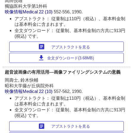
高田悦雄
獨協医科大学第1外科
映像情報Medical
22 (10)
552-556, 1990.
アブストラクト： 従量制は110円（税込）、基本料金制
は基本料金に含まれます。
全文ダウンロード： 従量制、基本料金制の方共に913円
(税込) です。
article
アブストラクトを見る
download
全文ダウンロード(3.68MB)
超音波画像の有用活用―画像ファイリングシステムの意義
岡壽士, 鈴木快輔
昭和大学藤が丘病院外科
映像情報Medical
22 (10)
557-562, 1990.
アブストラクト： 従量制は110円（税込）、基本料金制
は基本料金に含まれます。
全文ダウンロード： 従量制、基本料金制の方共に913円
(税込) です。
article
アブストラクトを見る