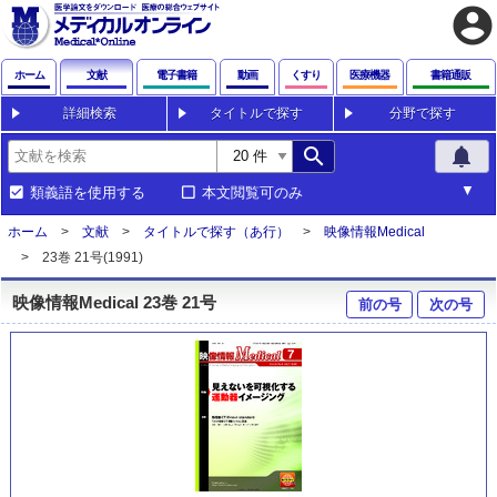
account_circle
ホーム
文献
電子書籍
動画
くすり
医療機器
書籍通販
詳細検索
タイトルで探す
分野で探す
search
notifications
類義語を使用する
本文閲覧可のみ
ホーム
文献
タイトルで探す（あ行）
映像情報Medical
23巻 21号(1991)
映像情報Medical 23巻 21号
前の号
次の号