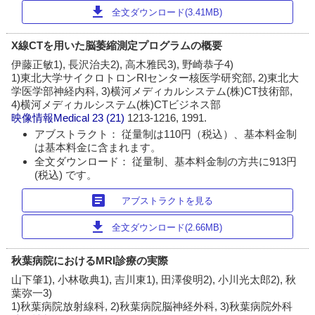
download
全文ダウンロード(3.41MB)
X線CTを用いた脳萎縮測定プログラムの概要
伊藤正敏1), 長沢治夫2), 高木雅民3), 野崎恭子4)
1)東北大学サイクロトロンRIセンター核医学研究部, 2)東北大
学医学部神経内科, 3)横河メディカルシステム(株)CT技術部,
4)横河メディカルシステム(株)CTビジネス部
映像情報Medical
23 (21)
1213-1216, 1991.
アブストラクト： 従量制は110円（税込）、基本料金制
は基本料金に含まれます。
全文ダウンロード： 従量制、基本料金制の方共に913円
(税込) です。
article
アブストラクトを見る
download
全文ダウンロード(2.66MB)
秋葉病院におけるMRI診療の実際
山下肇1), 小林敬典1), 吉川東1), 田澤俊明2), 小川光太郎2), 秋
葉弥一3)
1)秋葉病院放射線科, 2)秋葉病院脳神経外科, 3)秋葉病院外科