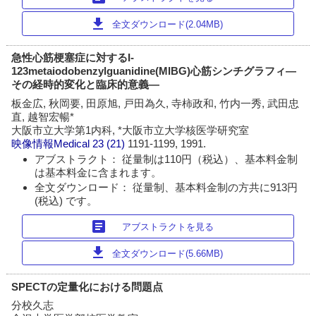
download
全文ダウンロード(2.04MB)
急性心筋梗塞症に対するI-
123metaiodobenzylguanidine(MIBG)心筋シンチグラフィ―
その経時的変化と臨床的意義―
板金広, 秋岡要, 田原旭, 戸田為久, 寺柿政和, 竹内一秀, 武田忠
直, 越智宏暢*
大阪市立大学第1内科, *大阪市立大学核医学研究室
映像情報Medical
23 (21)
1191-1199, 1991.
アブストラクト： 従量制は110円（税込）、基本料金制
は基本料金に含まれます。
全文ダウンロード： 従量制、基本料金制の方共に913円
(税込) です。
article
アブストラクトを見る
download
全文ダウンロード(5.66MB)
SPECTの定量化における問題点
分校久志