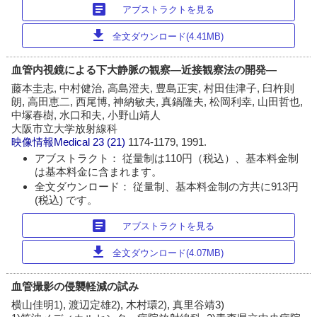
article
アブストラクトを見る
download
全文ダウンロード(4.41MB)
血管内視鏡による下大静脈の観察―近接観察法の開発―
藤本圭志, 中村健治, 高島澄夫, 豊島正実, 村田佳津子, 臼杵則
朗, 高田恵二, 西尾博, 神納敏夫, 真鍋隆夫, 松岡利幸, 山田哲也,
中塚春樹, 水口和夫, 小野山靖人
大阪市立大学放射線科
映像情報Medical
23 (21)
1174-1179, 1991.
アブストラクト： 従量制は110円（税込）、基本料金制
は基本料金に含まれます。
全文ダウンロード： 従量制、基本料金制の方共に913円
(税込) です。
article
アブストラクトを見る
download
全文ダウンロード(4.07MB)
血管撮影の侵襲軽減の試み
横山佳明1), 渡辺定雄2), 木村環2), 真里谷靖3)