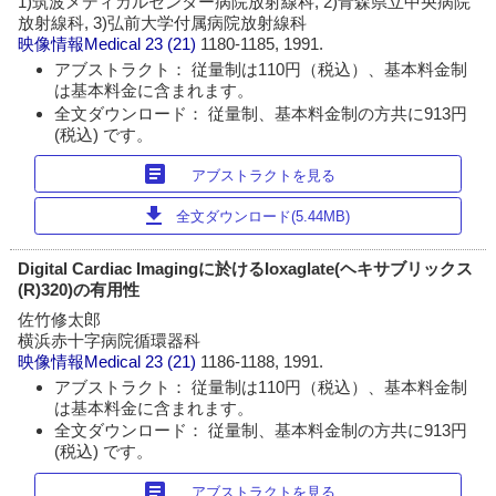
1)筑波メディカルセンター病院放射線科, 2)青森県立中央病院
放射線科, 3)弘前大学付属病院放射線科
映像情報Medical
23 (21)
1180-1185, 1991.
アブストラクト： 従量制は110円（税込）、基本料金制
は基本料金に含まれます。
全文ダウンロード： 従量制、基本料金制の方共に913円
(税込) です。
article
アブストラクトを見る
download
全文ダウンロード(5.44MB)
Digital Cardiac Imagingに於けるIoxaglate(ヘキサブリックス
(R)320)の有用性
佐竹修太郎
横浜赤十字病院循環器科
映像情報Medical
23 (21)
1186-1188, 1991.
アブストラクト： 従量制は110円（税込）、基本料金制
は基本料金に含まれます。
全文ダウンロード： 従量制、基本料金制の方共に913円
(税込) です。
article
アブストラクトを見る