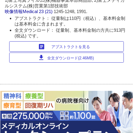
1)富士写真フイルム(株)機器事業本部商品部, 2)富士メディカ
ルシステム(株)営業第1部技術部
映像情報Medical
23 (21)
1245-1248, 1991.
アブストラクト： 従量制は110円（税込）、基本料金制
は基本料金に含まれます。
全文ダウンロード： 従量制、基本料金制の方共に913円
(税込) です。
article
アブストラクトを見る
download
全文ダウンロード(2.46MB)