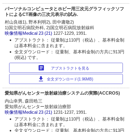
パーソナルコンピュータとホビー用三次元グラフィックソフ
トによるCT画像の三次元表示の試み.
村山良雄1), 野本利明2), 田中庸敬2)
1)国立明石病院外科, 2)国立明石病院放射線科
映像情報Medical
23 (21)
1227-1229, 1991.
アブストラクト： 従量制は110円（税込）、基本料金制
は基本料金に含まれます。
全文ダウンロード： 従量制、基本料金制の方共に913円
(税込) です。
article
アブストラクトを見る
download
全文ダウンロード(1.96MB)
愛知県がんセンター放射線治療システムの実際(ACCROS)
内山幸男, 森田晧三
愛知県がんセンター放射線治療部
映像情報Medical
23 (21)
1231-1237, 1991.
アブストラクト： 従量制は110円（税込）、基本料金制
は基本料金に含まれます。
全文ダウンロード： 従量制、基本料金制の方共に913円