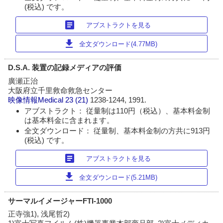
(税込) です。
article
アブストラクトを見る
download
全文ダウンロード(4.77MB)
D.S.A. 装置の記録メディアの評価
廣瀬正治
大阪府立千里救命救急センター
映像情報Medical
23 (21)
1238-1244, 1991.
アブストラクト： 従量制は110円（税込）、基本料金制
は基本料金に含まれます。
全文ダウンロード： 従量制、基本料金制の方共に913円
(税込) です。
article
アブストラクトを見る
download
全文ダウンロード(5.21MB)
サーマルイメージャーFTI-1000
正寺強1), 浅尾哲2)