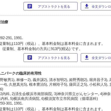
article
download
アブストラクトを見る
全文ダウンロー
新治療
科
282-291, 1991.
従量制は110円（税込）、基本料金制は基本料金に含まれます。
 従量制、基本料金制の方共に913円(税込) です。
article
download
アブストラクトを見る
全文ダウンロー
ムニパークの臨床的有用性
野敏男1), 林修一2), 義井譲2), 清水智明2), 姫野秀朗2), 堀井昌子3),
一4), 久慈真光5), 根本豊治5), 片桐玲子5), 薩田正之5), 小松和人5),
6)
2内科, 2)済生会横浜市南部病院, 3)神奈川県立がんセンター, 4)
科, 5)横浜南共済病院, 6)横須賀市立市民病院（循環器科)
293-301, 1991.
従量制は110円（税込）、基本料金制は基本料金に含まれます。