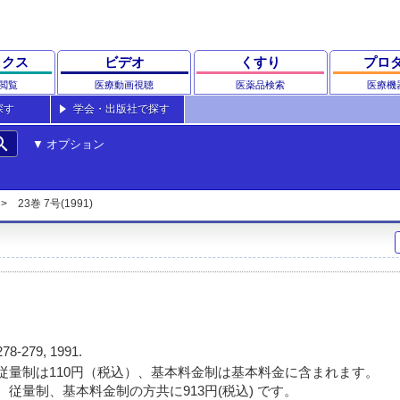
ックス
ビデオ
くすり
プロ
閲覧
医療動画視聴
医薬品検索
医療機
探す
学会・出版社で探す
rch
オプション
23巻 7号(1991)
278-279, 1991.
従量制は110円（税込）、基本料金制は基本料金に含まれます。
 従量制、基本料金制の方共に913円(税込) です。