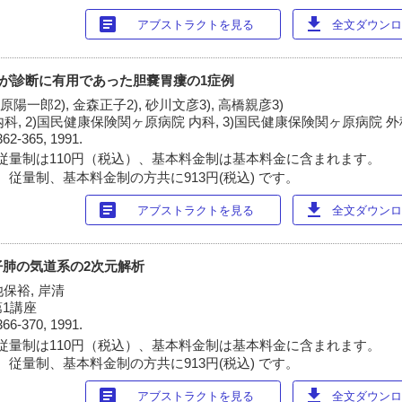
article
download
アブストラクトを見る
全文ダウンロー
め, CTが診断に有用であった胆嚢胃瘻の1症例
石原陽一郎2), 金森正子2), 砂川文彦3), 高橋親彦3)
内科, 2)国民健康保険関ヶ原病院 内科, 3)国民健康保険関ヶ原病院 外
362-365, 1991.
従量制は110円（税込）、基本料金制は基本料金に含まれます。
 従量制、基本料金制の方共に913円(税込) です。
article
download
アブストラクトを見る
全文ダウンロー
肺の気道系の2次元解析
池保裕, 岸清
1講座
366-370, 1991.
従量制は110円（税込）、基本料金制は基本料金に含まれます。
 従量制、基本料金制の方共に913円(税込) です。
article
download
アブストラクトを見る
全文ダウンロー