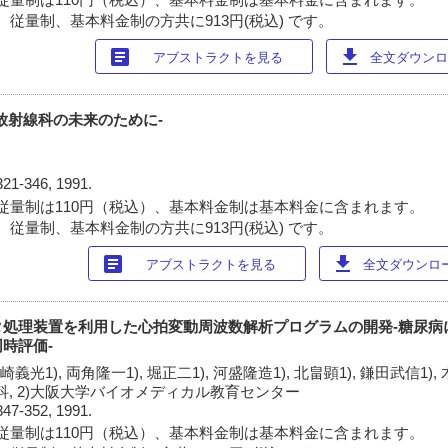
 従量制、基本料金制の方共に913円(税込) です。
article
download
アブストラクトを見る
全文ダウンロー
放射線科の未来のために-
321-346, 1991.
従量制は110円（税込）、基本料金制は基本料金に含まれます。
 従量制、基本料金制の方共に913円(税込) です。
article
download
アブストラクトを見る
全文ダウンロード
タ処理装置を利用した心拍変動周波数解析プログラムの開発-糖尿病
時評価-
崎義光1), 両角隆一1), 堀正二1), 河盛隆造1), 北畠顕1), 鎌田武信1),
科, 2)大阪大学バイオメディカル教育センター
347-352, 1991.
従量制は110円（税込）、基本料金制は基本料金に含まれます。