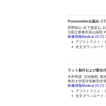
Pneumobiliaを認
西野聡1), 松下捷彦1), 
1)国立療養所高山病院 
映像情報Medical
23 (7)
アブストラクト： 
全文ダウンロード：
ラット胎仔および新生仔
木村明彦, 五味敏昭, 菊
東邦大学医学部解剖学第
映像情報Medical
23 (7)
アブストラクト： 
全文ダウンロード：