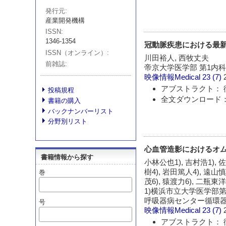
発行元
産業開発機構
ISSN
1346-1354
冠動脈疾患における最
ISSN（オンライン）
川田裕人, 西牧丈夫
前雑誌
帝京大学医学部 第1内
映像情報Medical
23 (7)
アブストラクト： 
投稿規程
全文ダウンロード：
書籍の購入
バックナンバーリスト
分野別リスト
心血管造影におけるオ
書籍情報から探す
小林公也1), 吉村浩1), 佐
樹4), 岩田篤人4), 遠山慎
巻
茂6), 猿渡力6), 二瓶東洋
1)横浜市立大学医学部第
呼吸器病センター循環器内
号
映像情報Medical
23 (7)
アブストラクト： 