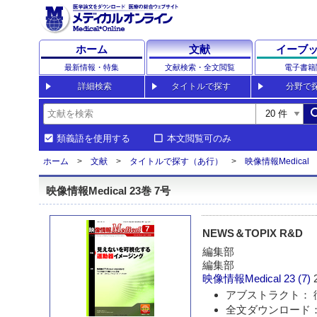
ホーム
文献
イーブ
最新情報・特集
文献検索・全文閲覧
電子書籍
詳細検索
タイトルで探す
分野で
sea
類義語を使用する
本文閲覧可のみ
ホーム
文献
タイトルで探す（あ行）
映像情報Medical
映像情報Medical 23巻 7号
NEWS＆TOPIX R&D
編集部
編集部
映像情報Medical
23 (7)
アブストラクト： 
全文ダウンロード：