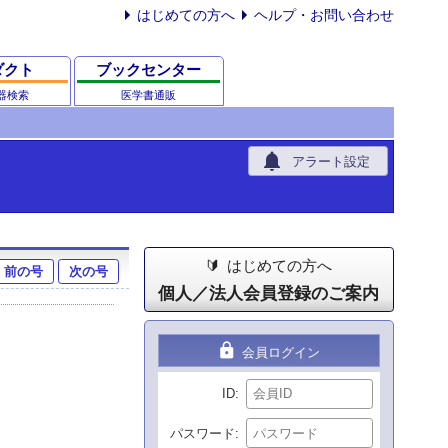
はじめての方へ
ヘルプ・お問い合わせ
ダクト
ブックセンター
器検索
医学書通販
notifications
アラート設定
はじめての方へ
前の号
次の号
個人／法人会員登録のご案内
lock
会員ログイン
ID
パスワード