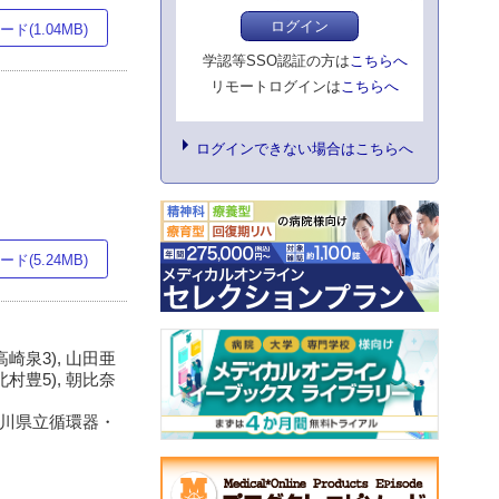
ログイン
ド(1.04MB)
学認等SSO認証の方は
こちらへ
リモートログインは
こちらへ
ログインできない場合はこちらへ
ド(5.24MB)
 高崎泉3), 山田亜
 北村豊5), 朝比奈
神奈川県立循環器・