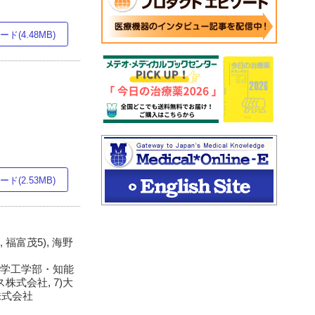
ド(4.48MB)
ド(2.53MB)
, 福富茂5), 海野
大学工学部・知能
株式会社, 7)大
株式会社