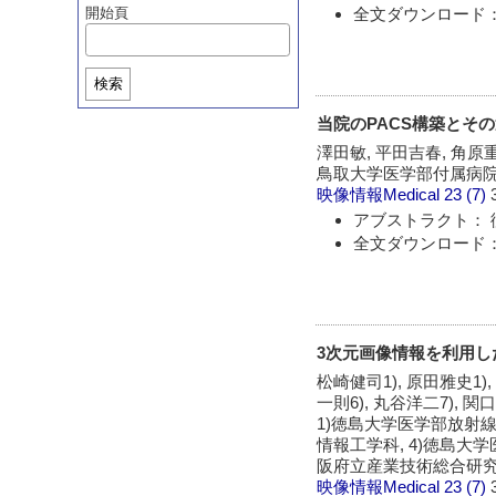
全文ダウンロード：
開始頁
検索
当院のPACS構築とそ
澤田敏, 平田吉春, 角原
鳥取大学医学部付属病院
映像情報Medical
23 (7)
アブストラクト： 
全文ダウンロード：
3次元画像情報を利用
松崎健司1), 原田雅史1), 
一則6), 丸谷洋二7), 関
1)徳島大学医学部放射線
情報工学科, 4)徳島大学
阪府立産業技術総合研究所
映像情報Medical
23 (7)