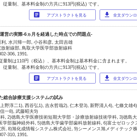
 従量制、基本料金制の方共に913円(税込) です。
article
download
アブストラクトを見る
全文ダウンロー
の運営の実際-6ヵ月を経過した時点での問題点-
重利, 水川帰一郎, 小谷和彦, 太田吉雄
放射線部, 鳥取大学医学部放射線科
302-306, 1991.
従量制は110円（税込）、基本料金制は基本料金に含まれます。
 従量制、基本料金制の方共に913円(税込) です。
article
download
アブストラクトを見る
全文ダウンロー
した総合診療支援システムの試み
上野淳二1), 西谷弘1), 吉永哲哉2), 仁木登3), 新野清人4), 七條文雄4)
口信一8), 武藤昭夫9)
科, 2)徳島大学医療技術短期大学部・診療放射線技術学科, 3)徳島
医学部脳神経外科, 5)徳島大学歯学部歯科放射線科, 6)富士ゼロックス
, 8)旭化成情報システム株式会社, 9)シーメンス旭メディテック
307-310, 1991.