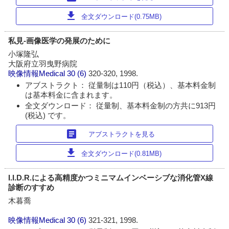
download
全文ダウンロード(0.75MB)
私見‐画像医学の発展のために
小塚隆弘
大阪府立羽曳野病院
映像情報Medical
30 (6)
320-320, 1998.
アブストラクト： 従量制は110円（税込）、基本料金制
は基本料金に含まれます。
全文ダウンロード： 従量制、基本料金制の方共に913円
(税込) です。
article
アブストラクトを見る
download
全文ダウンロード(0.81MB)
I.I.D.R.による高精度かつミニマムインベーシブな消化管X線
診断のすすめ
木暮喬
映像情報Medical
30 (6)
321-321, 1998.