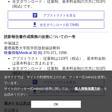
全文ダウンロード： 従量制、基本料金制の方共に913円
(税込) です。
article
アブストラクトを見る
download
全文ダウンロード(0.72MB)
読影報告書作成業務の改善についての一考
中塚誠之
慶應義塾大学医学部放射線診断科
映像情報Medical
30 (6)
370-371, 1998.
アブストラクト： 従量制は110円（税込）、基本料金制
は基本料金に含まれます。
全文ダウンロード： 従量制、基本料金制の方共に913円
(税込) です。
当サイトでは、サイトの利便性向上のため、クッキー(Cookie)を使用し
article
アブストラクトを見る
ています。
サイトのクッキー(Cookie)の使用に関しては、「
個人情報保護方針
」を
download
全文ダウンロード(1.28MB)
お読みください。
過ぎたるは及ばざるがごとし
OK
佐志隆士