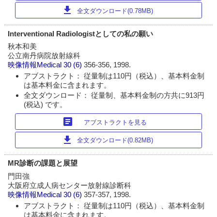
download
全文ダウンロード(0.78MB)
Interventional Radiologistとしての私の願い
秋本和美
公立南丹病院放射線科
映像情報Medical
30 (6)
356-356, 1998.
アブストラクト： 従量制は110円（税込）、基本料金制
は基本料金に含まれます。
全文ダウンロード： 従量制、基本料金制の方共に913円
(税込) です。
article
アブストラクトを見る
download
全文ダウンロード(0.82MB)
MR診断の課題と展望
門田強
大阪府立成人病センター放射線診断科
映像情報Medical
30 (6)
357-357, 1998.
アブストラクト： 従量制は110円（税込）、基本料金制
は基本料金に含まれます。