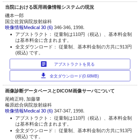
当院における医用画像情報システムの現況
磯本一郎
国立佐賀病院放射線科
映像情報Medical
30 (6)
346-346, 1998.
アブストラクト： 従量制は110円（税込）、基本料金制
は基本料金に含まれます。
全文ダウンロード： 従量制、基本料金制の方共に913円
(税込) です。
article
アブストラクトを見る
download
全文ダウンロード(0.68MB)
画像診断データベースとDICOM画像サーバについて
尾崎正時, 加藤肇
榛原総合病院放射線科
映像情報Medical
30 (6)
347-347, 1998.
アブストラクト： 従量制は110円（税込）、基本料金制
は基本料金に含まれます。
全文ダウンロード： 従量制、基本料金制の方共に913円
(税込) です。