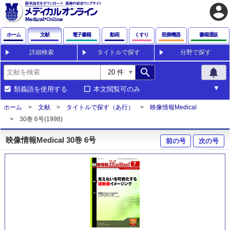
account_circle
ホーム
文献
電子書籍
動画
くすり
医療機器
書籍通販
詳細検索
タイトルで探す
分野で探す
search
notifications
類義語を使用する
本文閲覧可のみ
ホーム
文献
タイトルで探す（あ行）
映像情報Medical
30巻 6号(1998)
映像情報Medical 30巻 6号
前の号
次の号