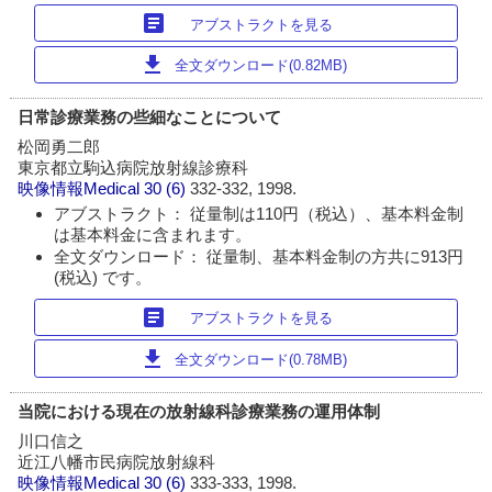
article
アブストラクトを見る
download
全文ダウンロード(0.82MB)
日常診療業務の些細なことについて
松岡勇二郎
東京都立駒込病院放射線診療科
映像情報Medical
30 (6)
332-332, 1998.
アブストラクト： 従量制は110円（税込）、基本料金制
は基本料金に含まれます。
全文ダウンロード： 従量制、基本料金制の方共に913円
(税込) です。
article
アブストラクトを見る
download
全文ダウンロード(0.78MB)
当院における現在の放射線科診療業務の運用体制
川口信之
近江八幡市民病院放射線科
映像情報Medical
30 (6)
333-333, 1998.