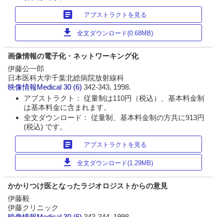
article
アブストラクトを見る
download
全文ダウンロード(0.68MB)
画像情報の電子化・ネットワーキング化
伊藤公一郎
日本医科大学千葉北総病院放射線科
映像情報Medical
30 (6)
342-343, 1998.
アブストラクト： 従量制は110円（税込）、基本料金制
は基本料金に含まれます。
全文ダウンロード： 従量制、基本料金制の方共に913円
(税込) です。
article
アブストラクトを見る
download
全文ダウンロード(1.29MB)
かかりつけ医となったラジオロジストからの意見
伊藤毅
伊藤クリニック
映像情報Medical
30 (6)
343-344, 1998.