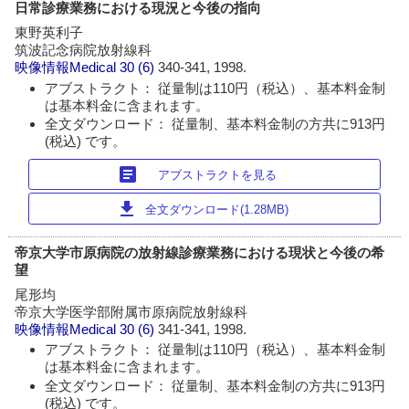
日常診療業務における現況と今後の指向
東野英利子
筑波記念病院放射線科
映像情報Medical
30 (6)
340-341, 1998.
アブストラクト： 従量制は110円（税込）、基本料金制
は基本料金に含まれます。
全文ダウンロード： 従量制、基本料金制の方共に913円
(税込) です。
article
アブストラクトを見る
download
全文ダウンロード(1.28MB)
帝京大学市原病院の放射線診療業務における現状と今後の希
望
尾形均
帝京大学医学部附属市原病院放射線科
映像情報Medical
30 (6)
341-341, 1998.
アブストラクト： 従量制は110円（税込）、基本料金制
は基本料金に含まれます。
全文ダウンロード： 従量制、基本料金制の方共に913円
(税込) です。