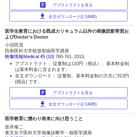
article
アブストラクトを見る
download
全文ダウンロード(2.24MB)
医学生教育における既成カリキュラム以外の画像読影実習お
よびDoctor's Doctor
小須田茂
防衛医科大学校放射線医学講座
映像情報Medical
45 (10)
760-761, 2013.
アブストラクト： 従量制は110円（税込）、基本料金制
は基本料金に含まれます。
全文ダウンロード： 従量制、基本料金制の方共に913円
(税込) です。
article
アブストラクトを見る
download
全文ダウンロード(2.14MB)
医学教育に携わり将来に向け思うこと
坂井修二
東京女子医科大学画像診断学・核医学講座