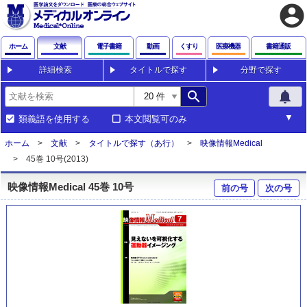
account_circle
ホーム
文献
電子書籍
動画
くすり
医療機器
書籍通販
詳細検索
タイトルで探す
分野で探す
search
notifications
類義語を使用する
本文閲覧可のみ
ホーム
文献
タイトルで探す（あ行）
映像情報Medical
45巻 10号(2013)
映像情報Medical 45巻 10号
前の号
次の号