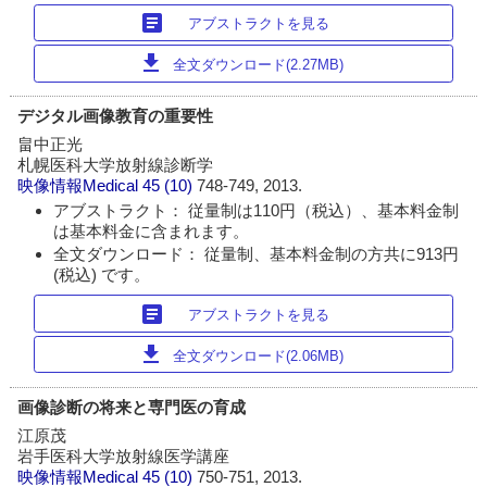
article
アブストラクトを見る
download
全文ダウンロード(2.27MB)
デジタル画像教育の重要性
畠中正光
札幌医科大学放射線診断学
映像情報Medical
45 (10)
748-749, 2013.
アブストラクト： 従量制は110円（税込）、基本料金制
は基本料金に含まれます。
全文ダウンロード： 従量制、基本料金制の方共に913円
(税込) です。
article
アブストラクトを見る
download
全文ダウンロード(2.06MB)
画像診断の将来と専門医の育成
江原茂
岩手医科大学放射線医学講座
映像情報Medical
45 (10)
750-751, 2013.