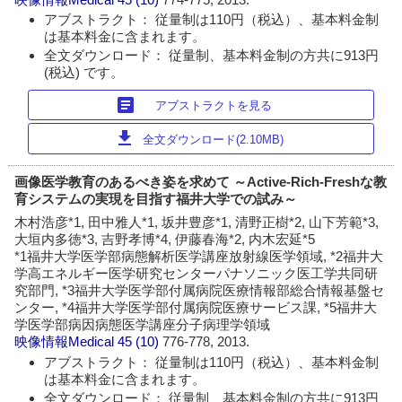
アブストラクト： 従量制は110円（税込）、基本料金制
は基本料金に含まれます。
全文ダウンロード： 従量制、基本料金制の方共に913円
(税込) です。
article
アブストラクトを見る
download
全文ダウンロード(2.10MB)
画像医学教育のあるべき姿を求めて ～Active-Rich-Freshな教
育システムの実現を目指す福井大学での試み～
木村浩彦*1, 田中雅人*1, 坂井豊彦*1, 清野正樹*2, 山下芳範*3,
大垣内多徳*3, 吉野孝博*4, 伊藤春海*2, 内木宏延*5
*1福井大学医学部病態解析医学講座放射線医学領域, *2福井大
学高エネルギー医学研究センターパナソニック医工学共同研
究部門, *3福井大学医学部付属病院医療情報部総合情報基盤セ
ンター, *4福井大学医学部付属病院医療サービス課, *5福井大
学医学部病因病態医学講座分子病理学領域
映像情報Medical
45 (10)
776-778, 2013.
アブストラクト： 従量制は110円（税込）、基本料金制
は基本料金に含まれます。
全文ダウンロード： 従量制、基本料金制の方共に913円