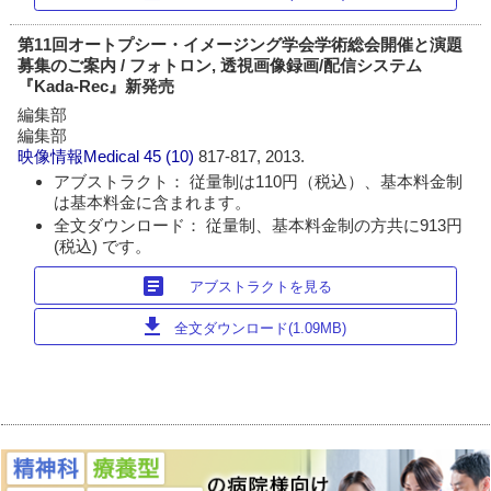
第11回オートプシー・イメージング学会学術総会開催と演題
募集のご案内 / フォトロン, 透視画像録画/配信システム
『Kada-Rec』新発売
編集部
編集部
映像情報Medical
45 (10)
817-817, 2013.
アブストラクト： 従量制は110円（税込）、基本料金制
は基本料金に含まれます。
全文ダウンロード： 従量制、基本料金制の方共に913円
(税込) です。
article
アブストラクトを見る
download
全文ダウンロード(1.09MB)