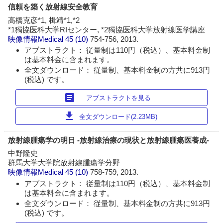
信頼を築く放射線安全教育
高橋克彦*1, 楫靖*1,*2
*1獨協医科大学RIセンター, *2獨協医科大学放射線医学講座
映像情報Medical
45 (10)
754-756, 2013.
アブストラクト： 従量制は110円（税込）、基本料金制
は基本料金に含まれます。
全文ダウンロード： 従量制、基本料金制の方共に913円
(税込) です。
article
アブストラクトを見る
download
全文ダウンロード(2.23MB)
放射線腫瘍学の明日 -放射線治療の現状と放射線腫瘍医養成-
中野隆史
群馬大学大学院放射線腫瘍学分野
映像情報Medical
45 (10)
758-759, 2013.
アブストラクト： 従量制は110円（税込）、基本料金制
は基本料金に含まれます。
全文ダウンロード： 従量制、基本料金制の方共に913円
(税込) です。