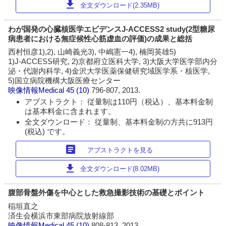
download
全文ダウンロード(2.35MB)
わが国発の心臓核医学エビデンスJ-ACCESS2 study(2型糖尿
病患者における無症候性心筋虚血の評価)の成果と総括
西村恒彦1),2), 山崎義光3), 中嶋憲一4), 楠岡英雄5)
1)J-ACCESS研究, 2)京都府立医科大学, 3)大阪大学医学部内分
泌・代謝内科学, 4)金沢大学医薬保健研究域医学系・核医学,
5)国立病院機構大阪医療センター
映像情報Medical
45 (10)
796-807, 2013.
アブストラクト： 従量制は110円（税込）、基本料金制
は基本料金に含まれます。
全文ダウンロード： 従量制、基本料金制の方共に913円
(税込) です。
article
アブストラクトを見る
download
全文ダウンロード(8.02MB)
腹部骨盤外傷を中心とした救急撮影技術の基礎とポイント
稲垣直之
済生会横浜市東部病院放射線部
映像情報Medical
45 (10)
808-813, 2013.