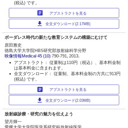
(税込) です。
article
アブストラクトを見る
download
全文ダウンロード(2.17MB)
ボーダレス時代の新たな教育システムの構築にむけて
原田雅史
徳島大学大学院HBS研究部放射線科学分野
映像情報Medical
45 (10)
790-791, 2013.
アブストラクト： 従量制は110円（税込）、基本料金制
は基本料金に含まれます。
全文ダウンロード： 従量制、基本料金制の方共に913円
(税込) です。
article
アブストラクトを見る
download
全文ダウンロード(2.03MB)
放射線診療・研究の魅力を伝えよう
望月輝一
愛媛大学大学院医学系研究科放射線医学