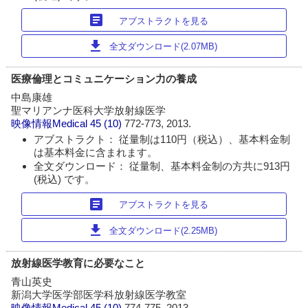
article
アブストラクトを見る
download
全文ダウンロード(2.07MB)
医療倫理とコミュニケーション力の養成
中島康雄
聖マリアンナ医科大学放射線医学
映像情報Medical
45 (10)
772-773, 2013.
アブストラクト： 従量制は110円（税込）、基本料金制
は基本料金に含まれます。
全文ダウンロード： 従量制、基本料金制の方共に913円
(税込) です。
article
アブストラクトを見る
download
全文ダウンロード(2.25MB)
放射線医学教育に必要なこと
青山英史
新潟大学医学部医学科放射線医学教室
映像情報Medical
45 (10)
774-775, 2013.