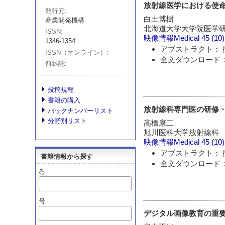
放射線医学における使
発行元
白土博樹
産業開発機構
北海道大学大学院医学
ISSN
映像情報Medical
45 (10
1346-1354
アブストラクト： 
ISSN（オンライン）
全文ダウンロード：
前雑誌
投稿規程
書籍の購入
放射線科専門医の研修
バックナンバーリスト
分野別リスト
高橋康二
旭川医科大学放射線科
映像情報Medical
45 (10
アブストラクト： 
書籍情報から探す
全文ダウンロード：
巻
号
デジタル画像教育の重