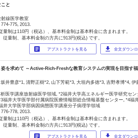
なこと
放射線医学教室
)
774-775, 2013.
従量制は110円（税込）、基本料金制は基本料金に含まれます。
 従量制、基本料金制の方共に913円(税込) です。
article
download
アブストラクトを見る
全文ダウンロー
を求めて ～Active-Rich-Freshな教育システムの実現を目指
 坂井豊彦*1, 清野正樹*2, 山下芳範*3, 大垣内多徳*3, 吉野孝博*4, 
解析医学講座放射線医学領域, *2福井大学高エネルギー医学研究セ
 *3福井大学医学部付属病院医療情報部総合情報基盤センター, *4
*5福井大学医学部病因病態医学講座分子病理学領域
)
776-778, 2013.
従量制は110円（税込）、基本料金制は基本料金に含まれます。
 従量制、基本料金制の方共に913円(税込) です。
article
download
アブストラクトを見る
全文ダウンロー