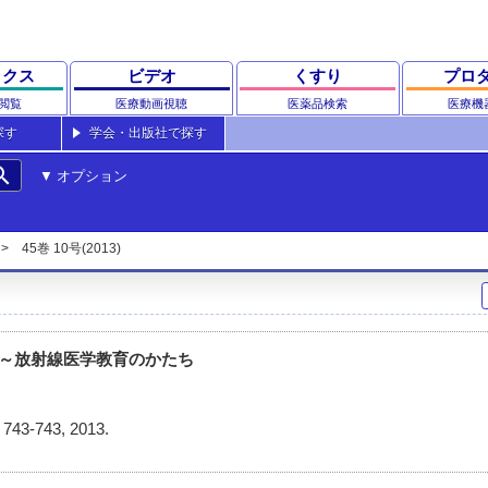
ックス
ビデオ
くすり
プロ
閲覧
医療動画視聴
医薬品検索
医療機
探す
学会・出版社で探す
rch
オプション
45巻 10号(2013)
3 ～放射線医学教育のかたち
)
743-743, 2013.