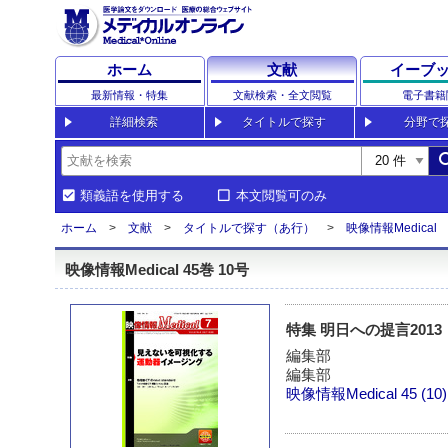
ホーム
文献
イーブ
最新情報・特集
文献検索・全文閲覧
電子書籍
詳細検索
タイトルで探す
分野で
sea
類義語を使用する
本文閲覧可のみ
ホーム
文献
タイトルで探す（あ行）
映像情報Medical
映像情報Medical 45巻 10号
特集 明日への提言201
編集部
編集部
映像情報Medical
45 (10