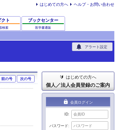
はじめての方へ
ヘルプ・お問い合わせ
ダクト
ブックセンター
器検索
医学書通販
notifications
アラート設定
はじめての方へ
前の号
次の号
個人／法人会員登録のご案内
lock
会員ログイン
ID
パスワード