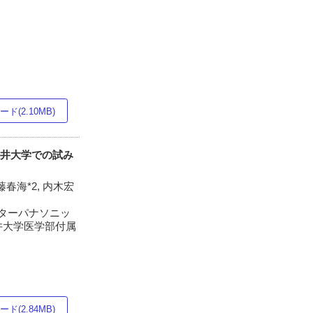
ド(2.10MB)
す福井大学での試み
伊藤春海*2, 内木宏
ンターパナソニッ
福井大学医学部付属
ド(2.84MB)