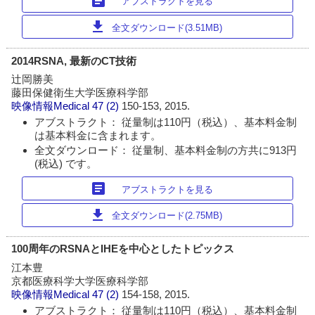
article
アブストラクトを見る
download
全文ダウンロード(3.51MB)
2014RSNA, 最新のCT技術
辻岡勝美
藤田保健衛生大学医療科学部
映像情報Medical
47 (2)
150-153, 2015.
アブストラクト： 従量制は110円（税込）、基本料金制
は基本料金に含まれます。
全文ダウンロード： 従量制、基本料金制の方共に913円
(税込) です。
article
アブストラクトを見る
download
全文ダウンロード(2.75MB)
100周年のRSNAとIHEを中心としたトピックス
江本豊
京都医療科学大学医療科学部
映像情報Medical
47 (2)
154-158, 2015.
アブストラクト： 従量制は110円（税込）、基本料金制