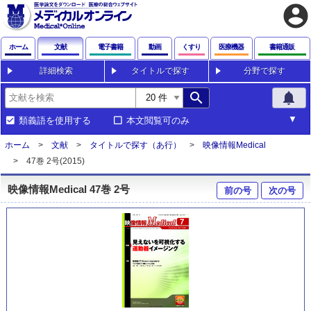
account_circle
ホーム
文献
電子書籍
動画
くすり
医療機器
書籍通販
詳細検索
タイトルで探す
分野で探す
search
notifications
類義語を使用する
本文閲覧可のみ
ホーム
文献
タイトルで探す（あ行）
映像情報Medical
47巻 2号(2015)
映像情報Medical 47巻 2号
前の号
次の号