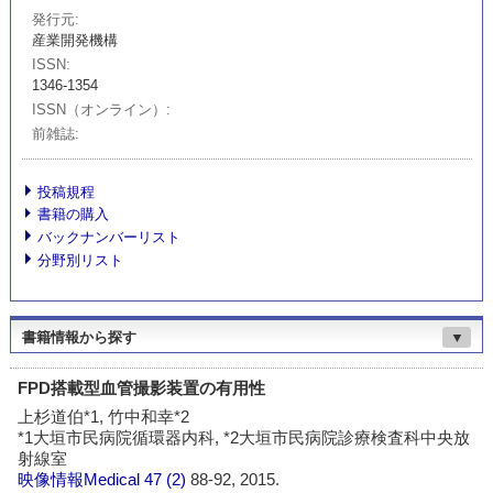
発行元
産業開発機構
ISSN
1346-1354
ISSN（オンライン）
前雑誌
投稿規程
書籍の購入
バックナンバーリスト
分野別リスト
書籍情報から探す
▼
FPD搭載型血管撮影装置の有用性
上杉道伯*1, 竹中和幸*2
*1大垣市民病院循環器内科, *2大垣市民病院診療検査科中央放
射線室
映像情報Medical
47 (2)
88-92, 2015.