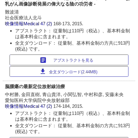
乳がん画像診断発展の偉大なる陰の功労者 -
難波清
社会医療法人北斗
映像情報Medical
47 (2)
168-173, 2015.
アブストラクト： 従量制は110円（税込）、基本料金制
は基本料金に含まれます。
全文ダウンロード： 従量制、基本料金制の方共に913円
(税込) です。
article
アブストラクトを見る
download
全文ダウンロード(2.44MB)
脳腫瘍の最新定位放射線治療
中村勝, 金田直樹, 青山貴洋, 小関弘智, 中村和彦, 安藤未央
愛知医科大学病院中央放射線部
映像情報Medical
47 (2)
174-184, 2015.
アブストラクト： 従量制は110円（税込）、基本料金制
は基本料金に含まれます。
全文ダウンロード： 従量制、基本料金制の方共に913円
(税込) です。