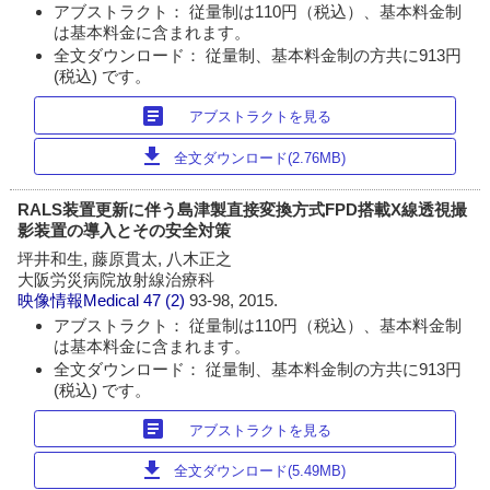
アブストラクト： 従量制は110円（税込）、基本料金制
は基本料金に含まれます。
全文ダウンロード： 従量制、基本料金制の方共に913円
(税込) です。
article
アブストラクトを見る
download
全文ダウンロード(2.76MB)
RALS装置更新に伴う島津製直接変換方式FPD搭載X線透視撮
影装置の導入とその安全対策
坪井和生, 藤原貫太, 八木正之
大阪労災病院放射線治療科
映像情報Medical
47 (2)
93-98, 2015.
アブストラクト： 従量制は110円（税込）、基本料金制
は基本料金に含まれます。
全文ダウンロード： 従量制、基本料金制の方共に913円
(税込) です。
article
アブストラクトを見る
download
全文ダウンロード(5.49MB)