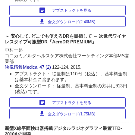
article
アブストラクトを見る
download
全文ダウンロード(2.40MB)
～ 安心して, どこでも使えるDRを目指して ～ 次世代ワイヤ
レスタイプ可搬型DR『AeroDR PREMIUM』
中村一起
コニカミノルタヘルスケア株式会社マーケティング本部MS営
業部
映像情報Medical
47 (2)
122-124, 2015.
アブストラクト： 従量制は110円（税込）、基本料金制
は基本料金に含まれます。
全文ダウンロード： 従量制、基本料金制の方共に913円
(税込) です。
article
アブストラクトを見る
download
全文ダウンロード(1.75MB)
新型X線平面検出器搭載デジタルラジオグラフィ装置TFD-
2010Aの開発