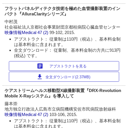
フラットパネルディテクタ技術を極めた血管撮影装置のイン
パクト『AlluraClarityシリーズ』
中村茂
社会福祉法人京都社会事業財団京都桂病院心臓血管センター
映像情報Medical
47 (2)
99-102, 2015.
アブストラクト： 従量制は110円（税込）、基本料金制
は基本料金に含まれます。
全文ダウンロード： 従量制、基本料金制の方共に913円
(税込) です。
article
アブストラクトを見る
download
全文ダウンロード(2.37MB)
ケアストリームヘルス移動型X線撮影装置『DRX-Revolution
Mobile X-Rayシステム』を導入して
藤本崇
地方独立行政法人広島市立病院機構安佐市民病院放射線科
映像情報Medical
47 (2)
103-106, 2015.
アブストラクト： 従量制は110円（税込）、基本料金制
は基本料金に含まれます。