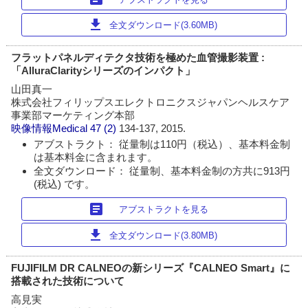
download
全文ダウンロード(3.60MB)
フラットパネルディテクタ技術を極めた血管撮影装置 :
「AlluraClarityシリーズのインパクト」
山田真一
株式会社フィリップスエレクトロニクスジャパンヘルスケア
事業部マーケティング本部
映像情報Medical
47 (2)
134-137, 2015.
アブストラクト： 従量制は110円（税込）、基本料金制
は基本料金に含まれます。
全文ダウンロード： 従量制、基本料金制の方共に913円
(税込) です。
article
アブストラクトを見る
download
全文ダウンロード(3.80MB)
FUJIFILM DR CALNEOの新シリーズ『CALNEO Smart』に
搭載された技術について
高見実