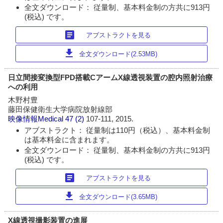
全文ダウンロード： 従量制、基本料金制の方共に913円
(税込) です。
article
アブストラクトを見る
download
全文ダウンロード(2.53MB)
日立間接変換型FPD搭載CアームX線透視装置の腔内照射治療
への利用
木野村豊
藤田保健衛生大学病院放射線部
映像情報Medical
47 (2)
107-111, 2015.
アブストラクト： 従量制は110円（税込）、基本料金制
は基本料金に含まれます。
全文ダウンロード： 従量制、基本料金制の方共に913円
(税込) です。
article
アブストラクトを見る
download
全文ダウンロード(3.65MB)
X線透視撮影装置の進展