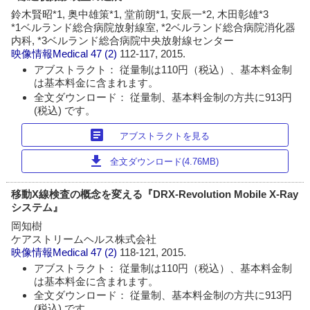
鈴木賢昭*1, 奥中雄策*1, 堂前朗*1, 安辰一*2, 木田彰雄*3
*1ベルランド総合病院放射線室, *2ベルランド総合病院消化器
内科, *3ベルランド総合病院中央放射線センター
映像情報Medical
47 (2)
112-117, 2015.
アブストラクト： 従量制は110円（税込）、基本料金制
は基本料金に含まれます。
全文ダウンロード： 従量制、基本料金制の方共に913円
(税込) です。
article
アブストラクトを見る
download
全文ダウンロード(4.76MB)
移動X線検査の概念を変える『DRX-Revolution Mobile X-Ray
システム』
岡知樹
ケアストリームヘルス株式会社
映像情報Medical
47 (2)
118-121, 2015.
アブストラクト： 従量制は110円（税込）、基本料金制
は基本料金に含まれます。
全文ダウンロード： 従量制、基本料金制の方共に913円
(税込) です。