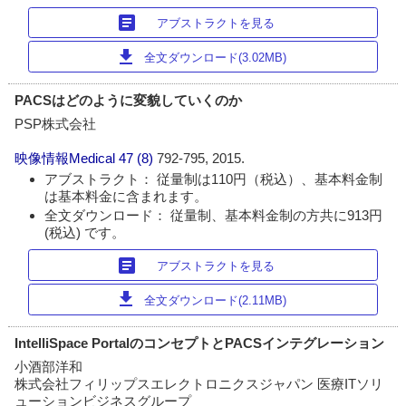
article
アブストラクトを見る
download
全文ダウンロード(3.02MB)
PACSはどのように変貌していくのか
PSP株式会社
映像情報Medical
47 (8)
792-795, 2015.
アブストラクト： 従量制は110円（税込）、基本料金制
は基本料金に含まれます。
全文ダウンロード： 従量制、基本料金制の方共に913円
(税込) です。
article
アブストラクトを見る
download
全文ダウンロード(2.11MB)
IntelliSpace PortalのコンセプトとPACSインテグレーション
小酒部洋和
株式会社フィリップスエレクトロニクスジャパン 医療ITソリ
ューションビジネスグループ