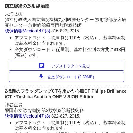
前立腺癌の放射線治療
大浦弘樹
独立行政法人国立病院機構九州医療センター 放射線部臨床研
究センター 放射線治療専門放射線技師
映像情報Medical
47 (8)
816-823, 2015.
アブストラクト： 従量制は110円（税込）、基本料金制
は基本料金に含まれます。
全文ダウンロード： 従量制、基本料金制の方共に913円
(税込) です。
article
アブストラクトを見る
download
全文ダウンロード(5.59MB)
2機種のフラッグシップCTを用いた心臓CT Philips Brilliance
iCT・Toshiba Aquilion ONE ViSION Edition
神谷正貴
磐田市立総合病院 第2放射線診断技術科
映像情報Medical
47 (8)
822-827, 2015.
アブストラクト： 従量制は110円（税込）、基本料金制
は基本料金に含まれます。