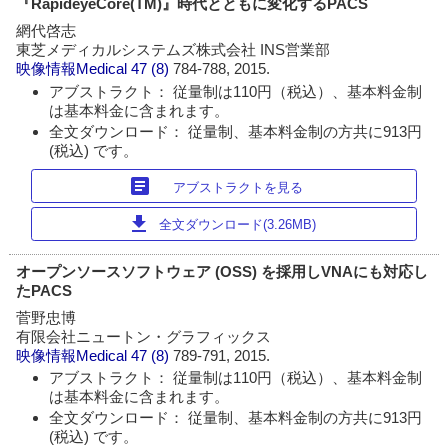
『RapideyeCore(TM)』時代とともに変化するPACS
網代啓志
東芝メディカルシステムズ株式会社 INS営業部
映像情報Medical
47 (8)
784-788, 2015.
アブストラクト： 従量制は110円（税込）、基本料金制
は基本料金に含まれます。
全文ダウンロード： 従量制、基本料金制の方共に913円
(税込) です。
article
アブストラクトを見る
download
全文ダウンロード(3.26MB)
オープンソースソフトウェア (OSS) を採用しVNAにも対応し
たPACS
菅野忠博
有限会社ニュートン・グラフィックス
映像情報Medical
47 (8)
789-791, 2015.
アブストラクト： 従量制は110円（税込）、基本料金制
は基本料金に含まれます。
全文ダウンロード： 従量制、基本料金制の方共に913円
(税込) です。