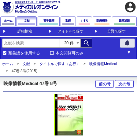
account_circle
ホーム
文献
電子書籍
動画
くすり
医療機器
書籍通販
詳細検索
タイトルで探す
分野で探す
search
notifications
類義語を使用する
本文閲覧可のみ
ホーム
文献
タイトルで探す（あ行）
映像情報Medical
47巻 8号(2015)
映像情報Medical 47巻 8号
前の号
次の号