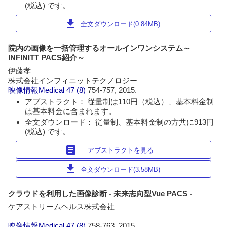
(税込) です。
download
全文ダウンロード(0.84MB)
院内の画像を一括管理するオールインワンシステム～
INFINITT PACS紹介～
伊藤孝
株式会社インフィニットテクノロジー
映像情報Medical
47 (8)
754-757, 2015.
アブストラクト： 従量制は110円（税込）、基本料金制
は基本料金に含まれます。
全文ダウンロード： 従量制、基本料金制の方共に913円
(税込) です。
article
アブストラクトを見る
download
全文ダウンロード(3.58MB)
クラウドを利用した画像診断 - 未来志向型Vue PACS -
ケアストリームヘルス株式会社
映像情報Medical
47 (8)
758-763, 2015.