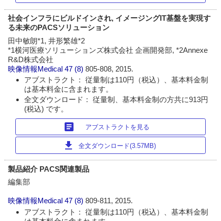
社会インフラにビルドインされ, イメージングIT基盤を実現す
る未来のPACSソリューション
田中敏朗*1, 井形繁雄*2
*1横河医療ソリューションズ株式会社 企画開発部, *2Annexe
R&D株式会社
映像情報Medical
47 (8)
805-808, 2015.
アブストラクト： 従量制は110円（税込）、基本料金制
は基本料金に含まれます。
全文ダウンロード： 従量制、基本料金制の方共に913円
(税込) です。
article
アブストラクトを見る
download
全文ダウンロード(3.57MB)
製品紹介 PACS関連製品
編集部
映像情報Medical
47 (8)
809-811, 2015.
アブストラクト： 従量制は110円（税込）、基本料金制