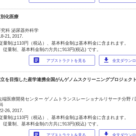
eと個別化医療
究科 泌尿器外科学
18-21, 2017.
従量制は110円（税込）、基本料金制は基本料金に含まれます。
 従量制、基本料金制の方共に913円(税込) です。
article
download
アブストラクトを見る
全文ダウンロー
icineの確立を目指した産学連携全国がんゲノムスクリーニングプロジェクト :
先端医療開発センター ゲノムトランスレーショナルリサーチ分野 /
科
22-26, 2017.
従量制は110円（税込）、基本料金制は基本料金に含まれます。
 従量制、基本料金制の方共に913円(税込) です。
article
download
アブストラクトを見る
全文ダウンロー