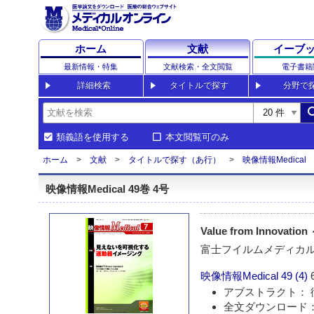
ホーム
文献
イーブ
最新情報・特集
文献検索・全文閲覧
電子書籍
詳細検索
タイトルで探す
分野で
sea
類義語を使用する
本文閲覧可のみ
ホーム
文献
タイトルで探す（あ行）
映像情報Medical
映像情報Medical 49巻 4号
Value from Inno
富士フイルムメディカ
映像情報Medical
49 (4)
アブストラクト： 
全文ダウンロード：