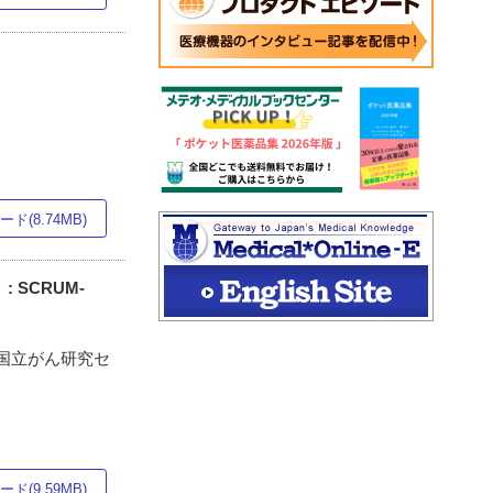
ド(8.74MB)
 SCRUM-
 国立がん研究セ
ド(9.59MB)