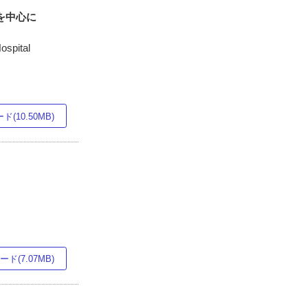
組みを中心に
spital
(10.50MB)
ド(7.07MB)