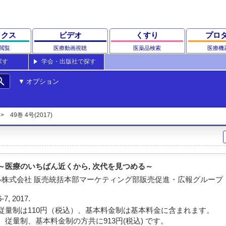
ックス
ビデオ
くすり
プロ
閲覧
医療動画視聴
医薬品検索
医療機
探す
学会・出版社で探す
rch
オプション
49巻 4号(2017)
vation ～医療のいちばん近くから, 次代を見つめる～
ル株式会社 販売統括本部マーケティング部販売促進・広報グループ
6-7, 2017.
従量制は110円（税込）、基本料金制は基本料金に含まれます。
 従量制、基本料金制の方共に913円(税込) です。