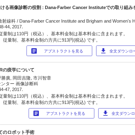
eにおける画像診断の役割 : Dana-Farber Cancer Instituteでの取り
ana-Farber Cancer Institute and Brigham and Women's Ho
38-44, 2017.
従量制は110円（税込）、基本料金制は基本料金に含まれます。
 従量制、基本料金制の方共に913円(税込) です。
article
download
アブストラクトを見る
全文ダウンロード
SVRの疫学について
野勝廣, 岡田吉隆, 市川智章
ンター 画像診断科
44-47, 2017.
従量制は110円（税込）、基本料金制は基本料金に含まれます。
 従量制、基本料金制の方共に913円(税込) です。
article
download
アブストラクトを見る
全文ダウンロー
ryとしてのロボット手術