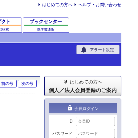
はじめての方へ
ヘルプ・お問い合わせ
ダクト
ブックセンター
器検索
医学書通販
notifications
アラート設定
はじめての方へ
前の号
次の号
個人／法人会員登録のご案内
lock
会員ログイン
ID
パスワード