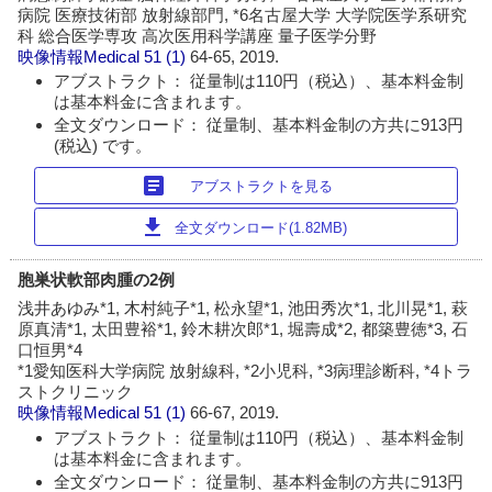
病院 医療技術部 放射線部門, *6名古屋大学 大学院医学系研究
科 総合医学専攻 高次医用科学講座 量子医学分野
映像情報Medical
51 (1)
64-65, 2019.
アブストラクト： 従量制は110円（税込）、基本料金制
は基本料金に含まれます。
全文ダウンロード： 従量制、基本料金制の方共に913円
(税込) です。
article
アブストラクトを見る
download
全文ダウンロード(1.82MB)
胞巣状軟部肉腫の2例
浅井あゆみ*1, 木村純子*1, 松永望*1, 池田秀次*1, 北川晃*1, 萩
原真清*1, 太田豊裕*1, 鈴木耕次郎*1, 堀壽成*2, 都築豊徳*3, 石
口恒男*4
*1愛知医科大学病院 放射線科, *2小児科, *3病理診断科, *4トラ
ストクリニック
映像情報Medical
51 (1)
66-67, 2019.
アブストラクト： 従量制は110円（税込）、基本料金制
は基本料金に含まれます。
全文ダウンロード： 従量制、基本料金制の方共に913円