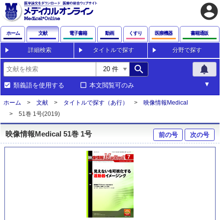
account_circle
ホーム
文献
電子書籍
動画
くすり
医療機器
書籍通販
詳細検索
タイトルで探す
分野で探す
search
notifications
類義語を使用する
本文閲覧可のみ
ホーム
文献
タイトルで探す（あ行）
映像情報Medical
51巻 1号(2019)
映像情報Medical 51巻 1号
前の号
次の号