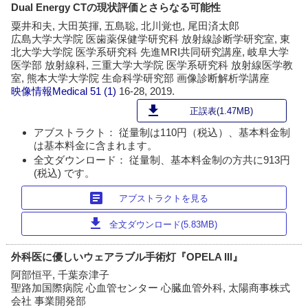
Dual Energy CTの現状評価とさらなる可能性
粟井和夫, 大田英揮, 五島聡, 北川覚也, 尾田済太郎
広島大学大学院 医歯薬保健学研究科 放射線診断学研究室, 東
北大学大学院 医学系研究科 先進MRI共同研究講座, 岐阜大学
医学部 放射線科, 三重大学大学院 医学系研究科 放射線医学教
室, 熊本大学大学院 生命科学研究部 画像診断解析学講座
映像情報Medical
51 (1)
16-28, 2019.
download
正誤表(1.47MB)
アブストラクト： 従量制は110円（税込）、基本料金制
は基本料金に含まれます。
全文ダウンロード： 従量制、基本料金制の方共に913円
(税込) です。
article
アブストラクトを見る
download
全文ダウンロード(5.83MB)
外科医に優しいウェアラブル手術灯『OPELA III』
阿部恒平, 千葉奈津子
聖路加国際病院 心血管センター 心臓血管外科, 太陽商事株式
会社 事業開発部