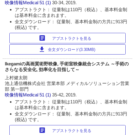
映像情報Medical
51 (1)
30-34, 2019.
アブストラクト： 従量制は110円（税込）、基本料金制
は基本料金に含まれます。
全文ダウンロード： 従量制、基本料金制の方共に913円
(税込) です。
article
アブストラクトを見る
download
全文ダウンロード(3.30MB)
Ikegamiの高画質術野映像, 手術室映像統合システム ～手術の
さらなる安全化, 効率化を目指して～
上村健太朗
池上通信機株式会社 営業本部 メディカルソリューション営業
部 第一部門
映像情報Medical
51 (1)
35-42, 2019.
アブストラクト： 従量制は110円（税込）、基本料金制
は基本料金に含まれます。
全文ダウンロード： 従量制、基本料金制の方共に913円
(税込) です。
article
アブストラクトを見る