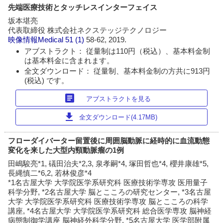
先端医療技術とタッチレスインターフェイス
坂本堪亮
代表取締役 株式会社ネクステッジテクノロジー
映像情報Medical
51 (1)
58-62, 2019.
アブストラクト： 従量制は110円（税込）、基本料金制
は基本料金に含まれます。
全文ダウンロード： 従量制、基本料金制の方共に913円
(税込) です。
article
アブストラクトを見る
download
全文ダウンロード(4.17MB)
フローダイバーター留置後に周囲脳動脈に経時的に血流動態
変化を来した大型内頸動脈瘤の1例
田嶋駿亮*1, 礒田治夫*2,3, 泉孝嗣*4, 塚田哲也*4, 櫻井康雄*5,
長縄慎二*6,2, 若林俊彦*4
*1名古屋大学 大学院医学系研究科 医療技術学専攻 医用量子
科学分野, *2名古屋大学 脳とこころの研究センター, *3名古屋
大学 大学院医学系研究科 医療技術学専攻 脳とこころの科学
講座, *4名古屋大学 大学院医学系研究科 総合医学専攻 脳神経
病態制御学講座 脳神経外科学分野, *5名古屋大学 医学部附属