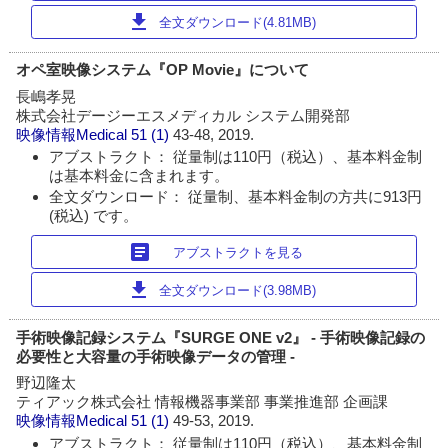
download
全文ダウンロード(4.81MB)
オペ室映像システム『OP Movie』について
長嶋孝晃
株式会社デージーエスメディカル システム開発部
映像情報Medical
51 (1)
43-48, 2019.
アブストラクト： 従量制は110円（税込）、基本料金制
は基本料金に含まれます。
全文ダウンロード： 従量制、基本料金制の方共に913円
(税込) です。
article
アブストラクトを見る
download
全文ダウンロード(3.98MB)
手術映像記録システム『SURGE ONE v2』 - 手術映像記録の
必要性と大容量の手術映像データの管理 -
野辺隆太
ティアック株式会社 情報機器事業部 事業推進部 企画課
映像情報Medical
51 (1)
49-53, 2019.
アブストラクト： 従量制は110円（税込）、基本料金制