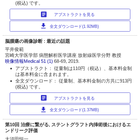
(税込) です。
article
アブストラクトを見る
download
全文ダウンロード(1.92MB)
脳腫瘍の画像診断 : 最近の話題
平井俊範
宮崎大学医学部 病態解析医学講座 放射線医学分野 教授
映像情報Medical
51 (1)
68-69, 2019.
アブストラクト： 従量制は110円（税込）、基本料金制
は基本料金に含まれます。
全文ダウンロード： 従量制、基本料金制の方共に913円
(税込) です。
article
アブストラクトを見る
download
全文ダウンロード(1.37MB)
第10回 治療に繋がる, ステントグラフト内挿術後におけるエ
ンドリーク評価
大須田恒一