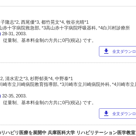
白子隆志*2, 西尾優*3, 都竹晃文*4, 牧谷光晴*1
高山赤十字病院救急部, *3高山赤十字病院呼吸器科, *4白川村診療所
)
28-31, 2003.
 従量制、基本料金制の方共に0円(税込) です。
download
全文ダウンロー
, 清水宏之*3, 杉野郁美*4, 中野泰*1
*2川崎市立川崎病院教育指導部, *3川崎市立川崎病院外科, *4川崎市
)
32-35, 2003.
 従量制、基本料金制の方共に0円(税込) です。
download
全文ダウンロー
リハビリ医療を展開中 兵庫医科大学 リハビリテーション医学教室