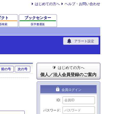
はじめての方へ
ヘルプ・お問い合わせ
ダクト
ブックセンター
器検索
医学書通販
notifications
アラート設定
はじめての方へ
前の号
次の号
個人／法人会員登録のご案内
lock
会員ログイン
ID
パスワード