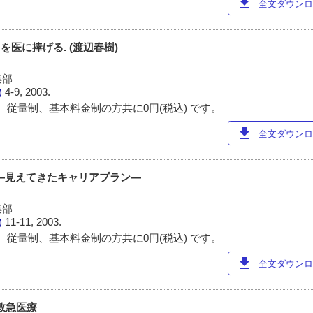
download
全文ダウンロー
てを医に捧げる. (渡辺春樹)
集部
)
4-9, 2003.
 従量制、基本料金制の方共に0円(税込) です。
download
全文ダウンロー
―見えてきたキャリアプラン―
集部
)
11-11, 2003.
 従量制、基本料金制の方共に0円(税込) です。
download
全文ダウンロー
救急医療