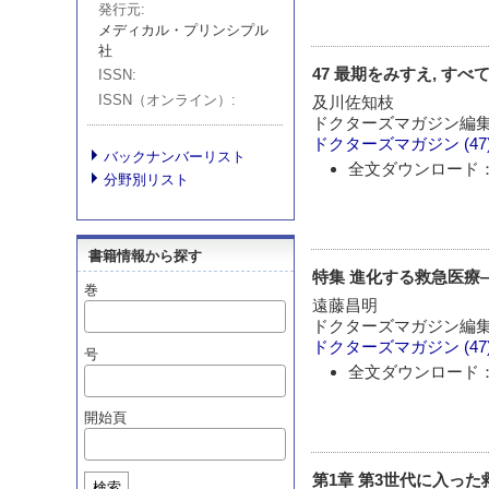
発行元
メディカル・プリンシプル
社
47 最期をみすえ, すべ
ISSN
ISSN（オンライン）
及川佐知枝
ドクターズマガジン編
ドクターズマガジン
(47
バックナンバーリスト
全文ダウンロード：
分野別リスト
書籍情報から探す
特集 進化する救急医療
巻
遠藤昌明
ドクターズマガジン編
ドクターズマガジン
(47
号
全文ダウンロード：
開始頁
第1章 第3世代に入った
検索