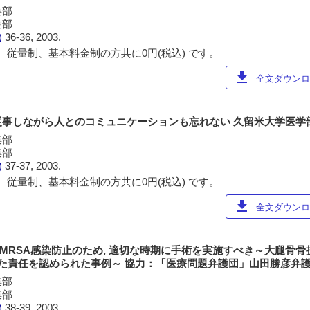
集部
集部
)
36-36, 2003.
 従量制、基本料金制の方共に0円(税込) です。
download
全文ダウンロー
事しながら人とのコミュニケーションも忘れない 久留米大学医学部
集部
集部
)
37-37, 2003.
 従量制、基本料金制の方共に0円(税込) です。
download
全文ダウンロー
患者はMRSA感染防止のため, 適切な時期に手術を実施すべき～大腿骨
せた責任を認められた事例～ 協力：「医療問題弁護団」山田勝彦弁
集部
集部
)
38-39, 2003.