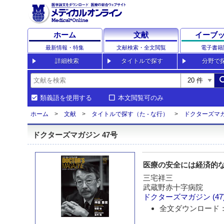
ホーム
文献
イーブ
最新情報・特集
文献検索・全文閲覧
電子書籍
詳細検索
タイトルで探す
分野で
sea
類義語を使用する
本文閲覧可のみ
ホーム
文献
タイトルで探す（た - な行）
ドクターズマ
ドクターズマガジン 47号
医療の安全には経済的
三宅祥三
武蔵野赤十字病院
ドクターズマガジン
(47
全文ダウンロード：