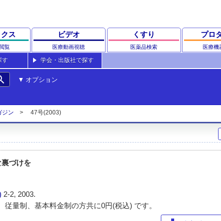
ックス
ビデオ
くすり
プロ
閲覧
医療動画視聴
医薬品検索
医療機
探す
学会・出版社で探す
rch
オプション
ガジン
47号(2003)
な裏づけを
)
2-2, 2003.
 従量制、基本料金制の方共に0円(税込) です。