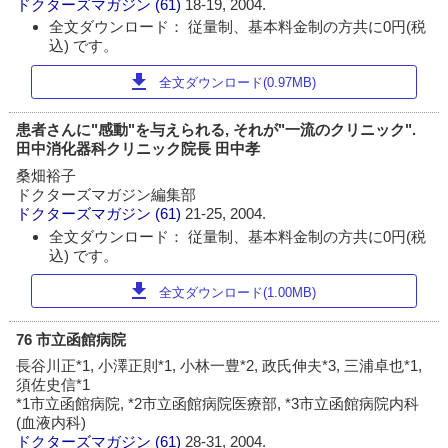
ドクターズマガジン
(61)
18-19, 2004.
全文ダウンロード： 従量制、基本料金制の方共に0円(税
込) です。
download
全文ダウンロード(0.97MB)
患者さんに"感動"を与えられる, それが"一流のクリニック".
田中消化器科クリニック院長 田中孝
桑畑裕子
ドクターズマガジン編集部
ドクターズマガジン
(61)
21-25, 2004.
全文ダウンロード： 従量制、基本料金制の方共に0円(税
込) です。
download
全文ダウンロード(1.00MB)
76 市立函館病院
長谷川正*1, 小澤正則*1, 小林一豊*2, 政氏伸夫*3, 三浦卓也*1,
須佐史信*1
*1市立函館病院, *2市立函館病院医療部, *3市立函館病院内科
(血液内科)
ドクターズマガジン
(61)
28-31, 2004.