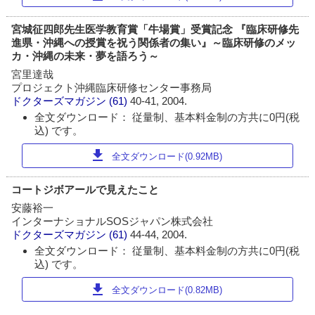
宮城征四郎先生医学教育賞「牛場賞」受賞記念 『臨床研修先
進県・沖縄への授賞を祝う関係者の集い』～臨床研修のメッ
カ・沖縄の未来・夢を語ろう～
宮里達哉
プロジェクト沖縄臨床研修センター事務局
ドクターズマガジン
(61)
40-41, 2004.
全文ダウンロード： 従量制、基本料金制の方共に0円(税
込) です。
download
全文ダウンロード(0.92MB)
コートジボアールで見えたこと
安藤裕一
インターナショナルSOSジャパン株式会社
ドクターズマガジン
(61)
44-44, 2004.
全文ダウンロード： 従量制、基本料金制の方共に0円(税
込) です。
download
全文ダウンロード(0.82MB)