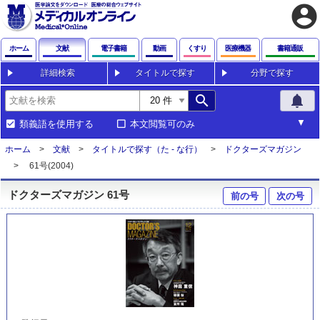
account_circle
ホーム
文献
電子書籍
動画
くすり
医療機器
書籍通販
詳細検索
タイトルで探す
分野で探す
search
notifications
類義語を使用する
本文閲覧可のみ
ホーム
文献
タイトルで探す（た - な行）
ドクターズマガジン
61号(2004)
ドクターズマガジン 61号
前の号
次の号