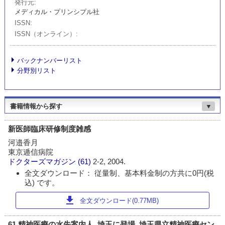
発行元
メディカル・プリンシプル社
ISSN
ISSN（オンライン）
バックナンバーリスト
分野別リスト
書籍情報から探す
▼
新医師臨床研修制度雑感
河邉香月
東京逓信病院
ドクターズマガジン
(61)
2-2, 2004.
全文ダウンロード： 従量制、基本料金制の方共に0円(税
込) です。
download
全文ダウンロード(0.77MB)
61 精神医療の水先案内人, 埼玉に登場. 埼玉県立精神医療セン