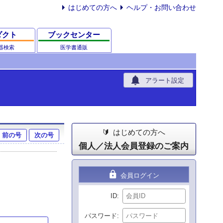
はじめての方へ
ヘルプ・お問い合わせ
ダクト
ブックセンター
器検索
医学書通販
notifications
アラート設定
はじめての方へ
前の号
次の号
個人／法人会員登録のご案内
lock
会員ログイン
ID
パスワード