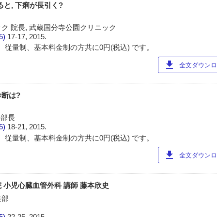
ると, 下痢が長引く?
ク 院長, 武蔵国分寺公園クリニック
85)
17-17, 2015.
 従量制、基本料金制の方共に0円(税込) です。
download
全文ダウンロー
断は?
科部長
85)
18-21, 2015.
 従量制、基本料金制の方共に0円(税込) です。
download
全文ダウンロー
 小児心臓血管外科 講師 藤本欣史
集部
85)
22-25, 2015.