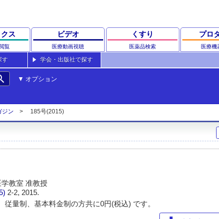
ックス
ビデオ
くすり
プロ
閲覧
医療動画視聴
医薬品検索
医療機
探す
学会・出版社で探す
rch
オプション
ガジン
185号(2015)
学教室 准教授
85)
2-2, 2015.
 従量制、基本料金制の方共に0円(税込) です。