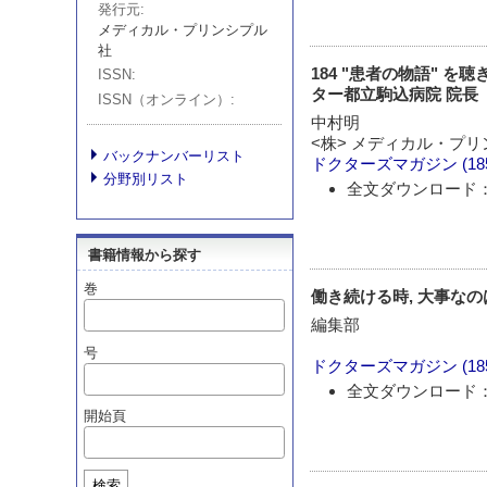
発行元
メディカル・プリンシプル
社
184 "患者の物語" 
ISSN
ター都立駒込病院 院長
ISSN（オンライン）
中村明
<株> メディカル・プリ
バックナンバーリスト
ドクターズマガジン
(1
分野別リスト
全文ダウンロード：
書籍情報から探す
巻
働き続ける時, 大事な
編集部
号
ドクターズマガジン
(1
全文ダウンロード：
開始頁
検索