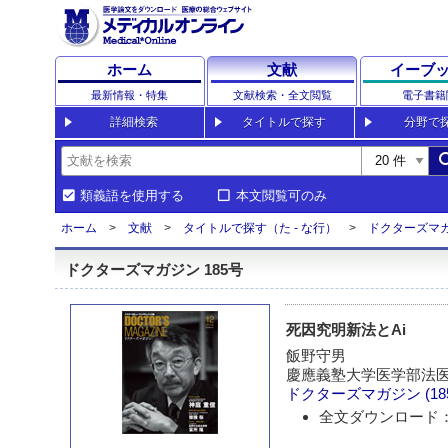
ホーム
文献
イーブ
最新情報・特集
文献検索・全文閲覧
電子書籍
詳細検索
タイトルで探す
分野で
sea
類義語を使用する
本文閲覧可のみ
ホーム
文献
タイトルで探す（た - な行）
ドクターズマ
ドクターズマガジン 185号
死因究明新法とAi
飯野守男
慶應義塾大学医学部法医
ドクターズマガジン
(1
全文ダウンロード：