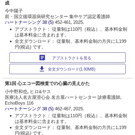
成
今中陽子
前・国立循環器病研究センター 集中ケア認定看護師
ハートナーシング
38 (5)
452-461, 2025.
アブストラクト： 従量制は110円（税込）、基本料金制
は基本料金に含まれます。
全文ダウンロード： 従量制、基本料金制の方共に1,199
円(税込) です。
article
アブストラクトを見る
download
全文ダウンロード(1.93MB)
第1回 心エコー図検査での心臓の見えかた
小中野和也, ヒロ&ヤス
医療法人名古屋澄心会 名古屋ハートセンター 診療看護師,
EchoBoys 116
ハートナーシング
38 (5)
462-467, 2025.
アブストラクト： 従量制は110円（税込）、基本料金制
は基本料金に含まれます。
全文ダウンロード： 従量制、基本料金制の方共に1,199
円(税込) です。