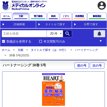
account_circle
ホーム
文献
電子書籍
動画
くすり
医療機器
書籍通販
詳細検索
タイトルで探す
分野で探す
search
notifications
類義語を使用する
本文閲覧可のみ
ホーム
文献
タイトルで探す（は - や行）
ハートナーシング
38巻 5号(2025)
ハートナーシング 38巻 5号
前の号
次の号