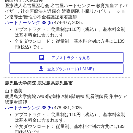
医療法人名古屋澄心会 名古屋ハートセンター 教育担当アドバ
イザー, 社会医療法人近森会 近森病院 心臓リハビリテーショ
ン指導士/慢性心不全看護認定看護師
ハートナーシング
38 (5)
474-477, 2025.
アブストラクト： 従量制は110円（税込）、基本料金制
は基本料金に含まれます。
全文ダウンロード： 従量制、基本料金制の方共に1,199
円(税込) です。
article
アブストラクトを見る
download
全文ダウンロード(1.61MB)
鹿児島大学病院 鹿児島県鹿児島市
山下浩美
鹿児島大学病院 A棟8階病棟 A棟8階病棟 副看護師長 集中ケア
認定看護師
ハートナーシング
38 (5)
478-481, 2025.
アブストラクト： 従量制は110円（税込）、基本料金制
は基本料金に含まれます。
全文ダウンロード： 従量制、基本料金制の方共に1,199
円(税込) です。