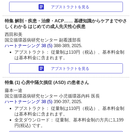
article
アブストラクトを見る
特集 解剖・疾患・治療・ACP…… 基礎知識からケアまでやさ
しくわかる はじめての成人先天性心疾患
西田和美
国立循環器病研究センター 副看護部長
ハートナーシング
38 (5)
388-389, 2025.
アブストラクト： 従量制は110円（税込）、基本料金制
は基本料金に含まれます。
article
アブストラクトを見る
特集 (1) 心房中隔欠損症 (ASD) の患者さん
藤本一途
国立循環器病研究センター 小児循環器内科 医長
ハートナーシング
38 (5)
390-397, 2025.
アブストラクト： 従量制は110円（税込）、基本料金制
は基本料金に含まれます。
全文ダウンロード： 従量制、基本料金制の方共に1,199
円(税込) です。