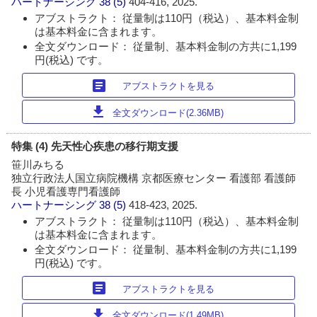
ハートナーシング
38 (5)
404-416, 2025.
アブストラクト： 従量制は110円（税込）、基本料金制
は基本料金に含まれます。
全文ダウンロード： 従量制、基本料金制の方共に1,199
円(税込) です。
article
アブストラクトを見る
download
全文ダウンロード(2.36MB)
特集 (4) 先天性心疾患の移行期支援
笹川みちる
独立行政法人国立病院機構 京都医療センター 看護部 看護師
長 小児看護専門看護師
ハートナーシング
38 (5)
418-423, 2025.
アブストラクト： 従量制は110円（税込）、基本料金制
は基本料金に含まれます。
全文ダウンロード： 従量制、基本料金制の方共に1,199
円(税込) です。
article
アブストラクトを見る
download
全文ダウンロード(1.49MB)