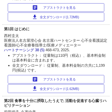
article
アブストラクトを見る
download
全文ダウンロード(1.72MB)
第1回 はじめに
西村圭太
医療法人名古屋澄心会 名古屋ハートセンター 心不全看護認定
看護師/心不全療養指導士/医療メディエーター
ハートナーシング
38 (5)
468-473, 2025.
アブストラクト： 従量制は110円（税込）、基本料金制
は基本料金に含まれます。
全文ダウンロード： 従量制、基本料金制の方共に1,199
円(税込) です。
article
アブストラクトを見る
download
全文ダウンロード(1.62MB)
第2回 食事を十分に摂取したうえで, 活動を促進する心臓リハ
ビリテーション
前田靖子, 久家由美