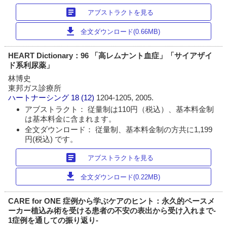
article
アブストラクトを見る
download
全文ダウンロード(0.66MB)
HEART Dictionary：96 「高レムナント血症」「サイアザイ
ド系利尿薬」
林博史
東邦ガス診療所
ハートナーシング
18 (12)
1204-1205, 2005.
アブストラクト： 従量制は110円（税込）、基本料金制
は基本料金に含まれます。
全文ダウンロード： 従量制、基本料金制の方共に1,199
円(税込) です。
article
アブストラクトを見る
download
全文ダウンロード(0.22MB)
CARE for ONE 症例から学ぶケアのヒント：永久的ペースメ
ーカー植込み術を受ける患者の不安の表出から受け入れまで‐
1症例を通しての振り返り‐