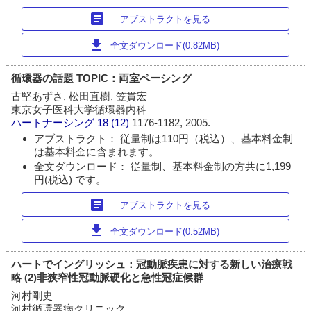
article
アブストラクトを見る
download
全文ダウンロード(0.82MB)
循環器の話題 TOPIC：両室ペーシング
古堅あずさ, 松田直樹, 笠貫宏
東京女子医科大学循環器内科
ハートナーシング
18 (12)
1176-1182, 2005.
アブストラクト： 従量制は110円（税込）、基本料金制
は基本料金に含まれます。
全文ダウンロード： 従量制、基本料金制の方共に1,199
円(税込) です。
article
アブストラクトを見る
download
全文ダウンロード(0.52MB)
ハートでイングリッシュ：冠動脈疾患に対する新しい治療戦
略 (2)非狭窄性冠動脈硬化と急性冠症候群
河村剛史
河村循環器病クリニック