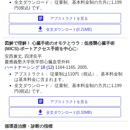
全文ダウンロード： 従量制、基本料金制の方共に1,199
円(税込) です。
article
アブストラクトを見る
download
全文ダウンロード(0.21MB)
図解で理解！ 心臓手術のオモテとウラ：低侵襲心臓手術
(MICS)‐ポートアクセス手術を中心に‐
安西兼丈, 四津良平
慶應義塾大学医学部心臓血管外科
ハートナーシング
18 (12)
1164-1165, 2005.
アブストラクト： 従量制は110円（税込）、基本料金制
は基本料金に含まれます。
全文ダウンロード： 従量制、基本料金制の方共に1,199
円(税込) です。
article
アブストラクトを見る
download
全文ダウンロード(0.32MB)
循環器治療・診断の指標