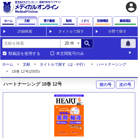
account_circle
ホーム
文献
電子書籍
動画
くすり
医療機器
書籍通販
詳細検索
タイトルで探す
分野で探す
search
notifications
類義語を使用する
本文閲覧可のみ
ホーム
文献
タイトルで探す（は - や行）
ハートナーシング
18巻 12号(2005)
ハートナーシング 18巻 12号
前の号
次の号