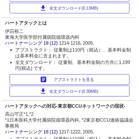
download
全文ダウンロード(0.13MB)
ハートアタックとは
伊苅裕二
東海大学医学部付属病院循環器内科
ハートナーシング
18 (12)
1214-1216, 2005.
アブストラクト： 従量制は110円（税込）、基本料金制
は基本料金に含まれます。
全文ダウンロード： 従量制、基本料金制の方共に1,199
円(税込) です。
article
アブストラクトを見る
download
全文ダウンロード(0.30MB)
ハートアタックへの対応‐東京都CCUネットワークの現状‐
高山守正*1,*2
*1日本医科大学付属病院循環器内科, *2東京都CCU連絡協議会
事務局
ハートナーシング
18 (12)
1217-1222, 2005.
アブストラクト： 従量制は110円（税込）、基本料金制