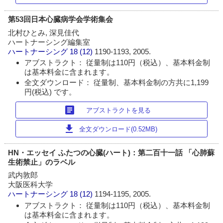
第53回日本心臓病学会学術集会
北村ひとみ, 深見佳代
ハートナーシング編集室
ハートナーシング
18 (12)
1190-1193, 2005.
アブストラクト： 従量制は110円（税込）、基本料金制
は基本料金に含まれます。
全文ダウンロード： 従量制、基本料金制の方共に1,199
円(税込) です。
article
アブストラクトを見る
download
全文ダウンロード(0.52MB)
HN・エッセイ ふたつの心臓(ハート)：第二百十一話 「心肺蘇
生術禁止」のラベル
武内敦郎
大阪医科大学
ハートナーシング
18 (12)
1194-1195, 2005.
アブストラクト： 従量制は110円（税込）、基本料金制
は基本料金に含まれます。