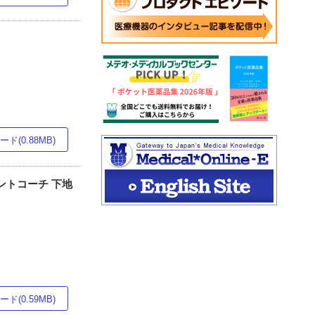
ド(0.88MB)
ントコーチ 下地
ド(0.59MB)