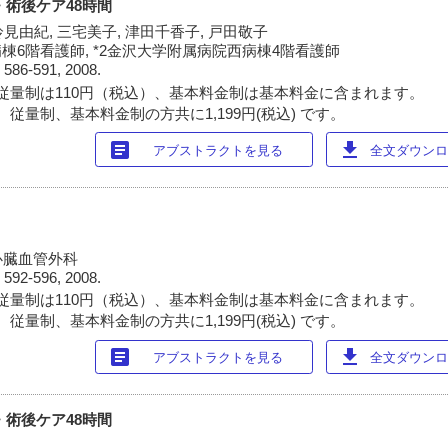
・術後ケア48時間
鈴見由紀, 三宅美子, 津田千香子, 戸田敬子
棟6階看護師, *2金沢大学附属病院西病棟4階看護師
)
586-591, 2008.
従量制は110円（税込）、基本料金制は基本料金に含まれます。
従量制、基本料金制の方共に1,199円(税込) です。
article
download
アブストラクトを見る
全文ダウンロー
心臓血管外科
)
592-596, 2008.
従量制は110円（税込）、基本料金制は基本料金に含まれます。
従量制、基本料金制の方共に1,199円(税込) です。
article
download
アブストラクトを見る
全文ダウンロー
・術後ケア48時間