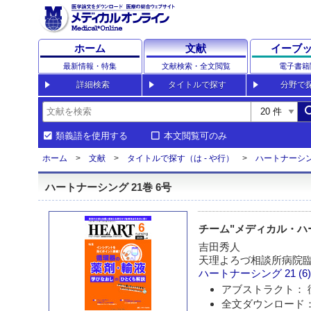
ホーム
文献
イーブ
最新情報・特集
文献検索・全文閲覧
電子書籍
詳細検索
タイトルで探す
分野で
sea
類義語を使用する
本文閲覧可のみ
ホーム
文献
タイトルで探す（は - や行）
ハートナーシ
ハートナーシング 21巻 6号
チーム"メディカル・ハ
吉田秀人
天理よろづ相談所病院臨
ハートナーシング
21 (6
アブストラクト： 
全文ダウンロード： 