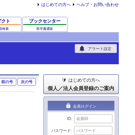
はじめての方へ
ヘルプ・お問い合わせ
ダクト
ブックセンター
器検索
医学書通販
notifications
アラート設定
はじめての方へ
前の号
次の号
個人／法人会員登録のご案内
lock
会員ログイン
ID
パスワード