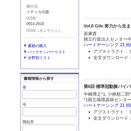
発行元
メディカ出版
ISSN
0914-2819
Vol.6 Gife 努力から
ISSN（オンライン）
原康貴
独立行政法人センター中
ハートナーシング
21 (6
書籍の購入
アブストラクト： 
バックナンバーリスト
全文ダウンロード： 
分野別リスト
書籍情報から探す
第6回 標準冠動脈バイパス術
巻
中嶋博之*1, 小林順二郎*
*1国立循環器病センター
号
ハートナーシング
21 (6
アブストラクト： 
全文ダウンロード： 
開始頁