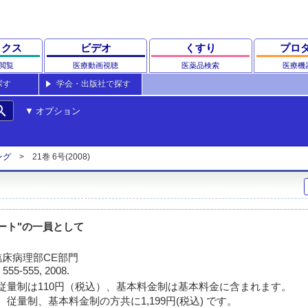
ックス
ビデオ
くすり
プロ
閲覧
医療動画視聴
医薬品検索
医療機
探す
学会・出版社で探す
rch
オプション
ング
21巻 6号(2008)
ート"の一員として
床病理部CE部門
)
555-555, 2008.
従量制は110円（税込）、基本料金制は基本料金に含まれます。
従量制、基本料金制の方共に1,199円(税込) です。