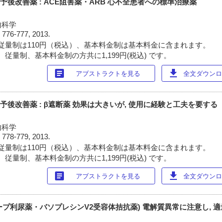
予後改善薬 : ACE阻害薬・ARB 心不全患者への標準治療薬
内科学
)
776-777, 2013.
従量制は110円（税込）、基本料金制は基本料金に含まれます。
従量制、基本料金制の方共に1,199円(税込) です。
article
download
アブストラクトを見る
全文ダウンロー
予後改善薬 : β遮断薬 効果は大きいが, 使用に経験と工夫を要する
内科学
)
778-779, 2013.
従量制は110円（税込）、基本料金制は基本料金に含まれます。
従量制、基本料金制の方共に1,199円(税込) です。
article
download
アブストラクトを見る
全文ダウンロー
ープ利尿薬・バソプレシンV2受容体拮抗薬) 電解質異常に注意し, 