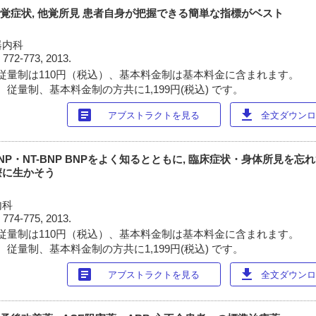
自覚症状, 他覚所見 患者自身が把握できる簡単な指標がベスト
器内科
)
772-773, 2013.
従量制は110円（税込）、基本料金制は基本料金に含まれます。
従量制、基本料金制の方共に1,199円(税込) です。
article
download
アブストラクトを見る
全文ダウンロー
NP・NT-BNP BNPをよく知るとともに, 臨床症状・身体所見を
療に生かそう
内科
)
774-775, 2013.
従量制は110円（税込）、基本料金制は基本料金に含まれます。
従量制、基本料金制の方共に1,199円(税込) です。
article
download
アブストラクトを見る
全文ダウンロー