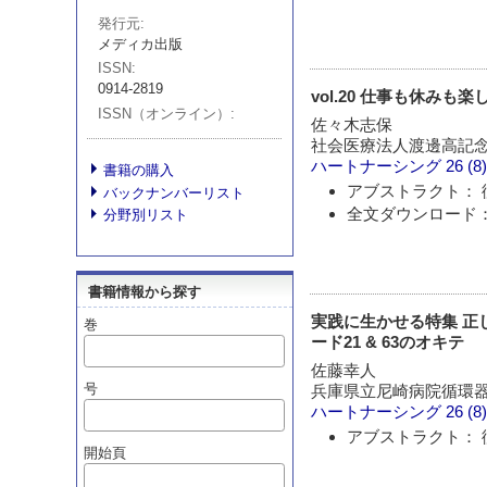
発行元
メディカ出版
ISSN
0914-2819
vol.20 仕事も休みも楽
ISSN（オンライン）
佐々木志保
社会医療法人渡邊高記念
ハートナーシング
26 (8
書籍の購入
アブストラクト： 
バックナンバーリスト
全文ダウンロード： 
分野別リスト
書籍情報から探す
実践に生かせる特集 正
巻
ード21 & 63のオキテ
佐藤幸人
号
兵庫県立尼崎病院循環
ハートナーシング
26 (8
アブストラクト： 
開始頁