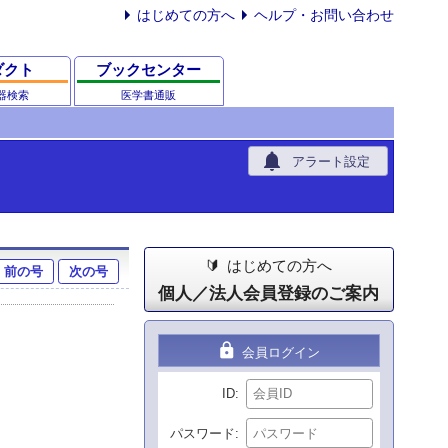
はじめての方へ
ヘルプ・お問い合わせ
ダクト
ブックセンター
器検索
医学書通販
notifications
アラート設定
はじめての方へ
前の号
次の号
個人／法人会員登録のご案内
lock
会員ログイン
ID
パスワード