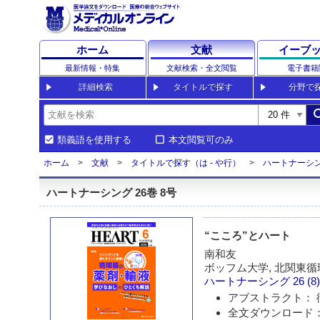
ホーム
文献
イーブ
最新情報・特集
文献検索・全文閲覧
電子書籍
詳細検索
タイトルで探す
分野で
sea
類義語を使用する
本文閲覧可のみ
ホーム
文献
タイトルで探す（は - や行）
ハートナーシ
ハートナーシング 26巻 8号
“こころ”とハート
南和友
ボッフム大学, 北関東
ハートナーシング
26 (8
アブストラクト： 
全文ダウンロード： 