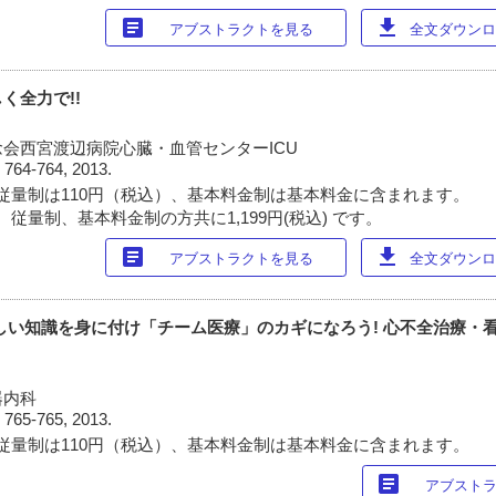
article
download
アブストラクトを見る
全文ダウンロー
しく全力で!!
会西宮渡辺病院心臓・血管センターICU
)
764-764, 2013.
従量制は110円（税込）、基本料金制は基本料金に含まれます。
従量制、基本料金制の方共に1,199円(税込) です。
article
download
アブストラクトを見る
全文ダウンロー
しい知識を身に付け「チーム医療」のカギになろう! 心不全治療・
器内科
)
765-765, 2013.
従量制は110円（税込）、基本料金制は基本料金に含まれます。
article
アブスト