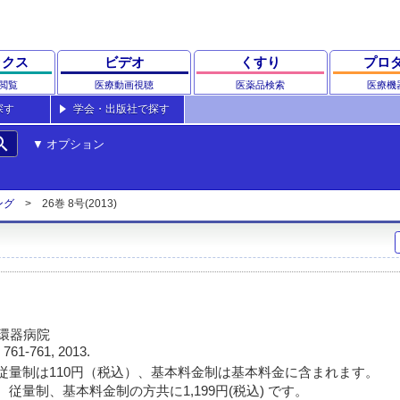
ックス
ビデオ
くすり
プロ
閲覧
医療動画視聴
医薬品検索
医療機
探す
学会・出版社で探す
rch
オプション
ング
26巻 8号(2013)
循環器病院
)
761-761, 2013.
従量制は110円（税込）、基本料金制は基本料金に含まれます。
従量制、基本料金制の方共に1,199円(税込) です。