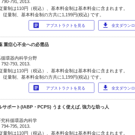
)
790-791, 2013.
従量制は110円（税込）、基本料金制は基本料金に含まれます。
従量制、基本料金制の方共に1,199円(税込) です。
article
download
アブストラクトを見る
全文ダウンロー
心薬 重症心不全への必需品
系循環器内科学分野
)
792-793, 2013.
従量制は110円（税込）、基本料金制は基本料金に含まれます。
従量制、基本料金制の方共に1,199円(税込) です。
article
download
アブストラクトを見る
全文ダウンロー
サポート(IABP・PCPS) うまく使えば, 強力な助っ人
研究科循環器内科学
)
794-795, 2013.
従量制は110円（税込）、基本料金制は基本料金に含まれます。