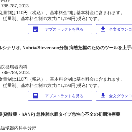
器内科
)
786-787, 2013.
従量制は110円（税込）、基本料金制は基本料金に含まれます。
従量制、基本料金制の方共に1,199円(税込) です。
article
download
アブストラクトを見る
全文ダウンロー
シナリオ, Nohria/Stevenson分類 病態把握のためのツールを
病院循環器内科
)
788-789, 2013.
従量制は110円（税込）、基本料金制は基本料金に含まれます。
従量制、基本料金制の方共に1,199円(税込) です。
article
download
アブストラクトを見る
全文ダウンロー
薬(硝酸薬・hANP) 急性肺水腫タイプ急性心不全の初期治療薬
系循環器内科学分野