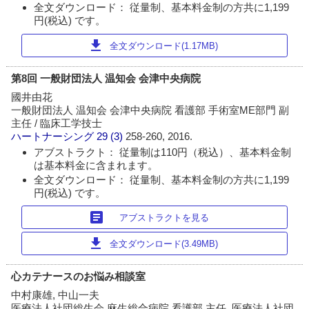
全文ダウンロード： 従量制、基本料金制の方共に1,199
円(税込) です。
download
全文ダウンロード(1.17MB)
第8回 一般財団法人 温知会 会津中央病院
國井由花
一般財団法人 温知会 会津中央病院 看護部 手術室ME部門 副
主任 / 臨床工学技士
ハートナーシング
29 (3)
258-260, 2016.
アブストラクト： 従量制は110円（税込）、基本料金制
は基本料金に含まれます。
全文ダウンロード： 従量制、基本料金制の方共に1,199
円(税込) です。
article
アブストラクトを見る
download
全文ダウンロード(3.49MB)
心カテナースのお悩み相談室
中村康雄, 中山一夫
医療法人社団総生会 麻生総合病院 看護部 主任, 医療法人社団