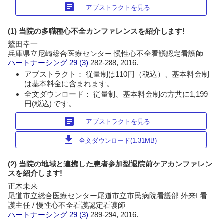
article
アブストラクトを見る
(1) 当院の多職種心不全カンファレンスを紹介します!
鷲田幸一
兵庫県立尼崎総合医療センター 慢性心不全看護認定看護師
ハートナーシング
29 (3)
282-288, 2016.
アブストラクト： 従量制は110円（税込）、基本料金制
は基本料金に含まれます。
全文ダウンロード： 従量制、基本料金制の方共に1,199
円(税込) です。
article
アブストラクトを見る
download
全文ダウンロード(1.31MB)
(2) 当院の地域と連携した患者参加型退院前ケアカンファレン
スを紹介します!
正木未来
尾道市立総合医療センター尾道市立市民病院看護部 外来I 看
護主任 / 慢性心不全看護認定看護師
ハートナーシング
29 (3)
289-294, 2016.