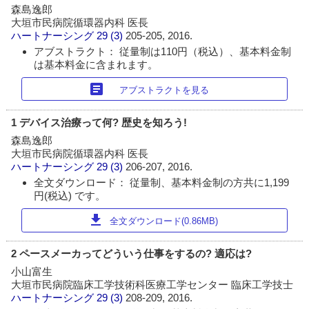
森島逸郎
大垣市民病院循環器内科 医長
ハートナーシング
29 (3)
205-205, 2016.
アブストラクト： 従量制は110円（税込）、基本料金制
は基本料金に含まれます。
article
アブストラクトを見る
1 デバイス治療って何? 歴史を知ろう!
森島逸郎
大垣市民病院循環器内科 医長
ハートナーシング
29 (3)
206-207, 2016.
全文ダウンロード： 従量制、基本料金制の方共に1,199
円(税込) です。
download
全文ダウンロード(0.86MB)
2 ペースメーカってどういう仕事をするの? 適応は?
小山富生
大垣市民病院臨床工学技術科医療工学センター 臨床工学技士
ハートナーシング
29 (3)
208-209, 2016.