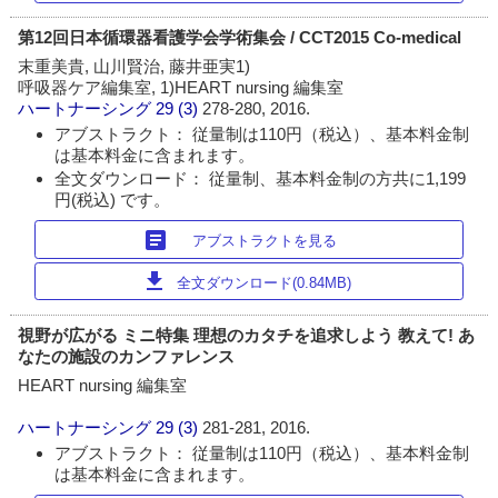
第12回日本循環器看護学会学術集会 / CCT2015 Co-medical
末重美貴, 山川賢治, 藤井亜実1)
呼吸器ケア編集室, 1)HEART nursing 編集室
ハートナーシング
29 (3)
278-280, 2016.
アブストラクト： 従量制は110円（税込）、基本料金制
は基本料金に含まれます。
全文ダウンロード： 従量制、基本料金制の方共に1,199
円(税込) です。
article
アブストラクトを見る
download
全文ダウンロード(0.84MB)
視野が広がる ミニ特集 理想のカタチを追求しよう 教えて! あ
なたの施設のカンファレンス
HEART nursing 編集室
ハートナーシング
29 (3)
281-281, 2016.
アブストラクト： 従量制は110円（税込）、基本料金制
は基本料金に含まれます。