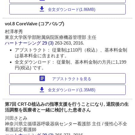
download
全文ダウンロード(1.86MB)
vol.8 CoreValve (コアバルブ)
村澤孝秀
東京大学医学部附属病院医療機器管理部 主任
ハートナーシング
29 (3)
263-263, 2016.
アブストラクト： 従量制は110円（税込）、基本料金制
は基本料金に含まれます。
全文ダウンロード： 従量制、基本料金制の方共に1,199
円(税込) です。
article
アブストラクトを見る
download
全文ダウンロード(1.35MB)
第7回 CRT-D植込みの指導支援を行うことになり, 退院後の生
活調整を医療者と一緒に検討した患者さん
川田さとみ
神奈川県立循環器呼吸器病センター看護部 主任 / 慢性心不全
看護認定看護師