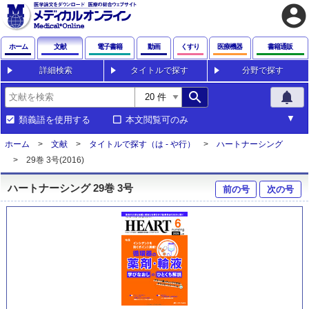
account_circle
ホーム
文献
電子書籍
動画
くすり
医療機器
書籍通販
詳細検索
タイトルで探す
分野で探す
search
notifications
類義語を使用する
本文閲覧可のみ
ホーム
文献
タイトルで探す（は - や行）
ハートナーシング
29巻 3号(2016)
ハートナーシング 29巻 3号
前の号
次の号