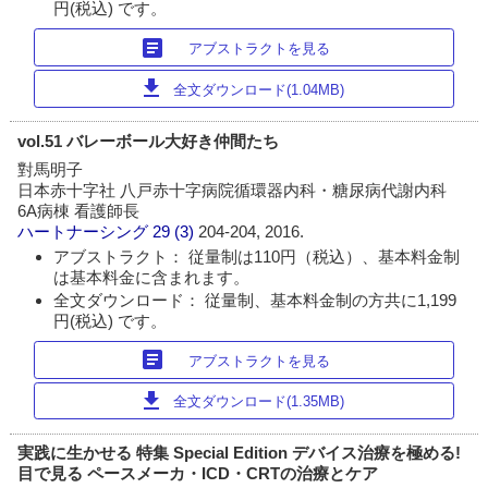
円(税込) です。
article
アブストラクトを見る
download
全文ダウンロード(1.04MB)
vol.51 バレーボール大好き仲間たち
對馬明子
日本赤十字社 八戸赤十字病院循環器内科・糖尿病代謝内科
6A病棟 看護師長
ハートナーシング
29 (3)
204-204, 2016.
アブストラクト： 従量制は110円（税込）、基本料金制
は基本料金に含まれます。
全文ダウンロード： 従量制、基本料金制の方共に1,199
円(税込) です。
article
アブストラクトを見る
download
全文ダウンロード(1.35MB)
実践に生かせる 特集 Special Edition デバイス治療を極める!
目で見る ペースメーカ・ICD・CRTの治療とケア