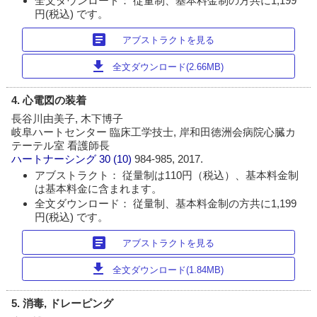
全文ダウンロード： 従量制、基本料金制の方共に1,199
円(税込) です。
article
アブストラクトを見る
download
全文ダウンロード(2.66MB)
4. 心電図の装着
長谷川由美子, 木下博子
岐阜ハートセンター 臨床工学技士, 岸和田徳洲会病院心臓カ
テーテル室 看護師長
ハートナーシング
30 (10)
984-985, 2017.
アブストラクト： 従量制は110円（税込）、基本料金制
は基本料金に含まれます。
全文ダウンロード： 従量制、基本料金制の方共に1,199
円(税込) です。
article
アブストラクトを見る
download
全文ダウンロード(1.84MB)
5. 消毒, ドレーピング