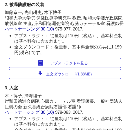
2. 被曝防護服の装着
加藤京一, 先山耕史, 木下博子
昭和大学大学院 保健医療学研究科 教授, 昭和大学藤が丘病院
放射線室 主査, 岸和田徳洲会病院 心臓カテーテル室 看護師長
ハートナーシング
30 (10)
975-977, 2017.
アブストラクト： 従量制は110円（税込）、基本料金制
は基本料金に含まれます。
全文ダウンロード： 従量制、基本料金制の方共に1,199
円(税込) です。
article
アブストラクトを見る
download
全文ダウンロード(1.88MB)
3. 入室
木下博子, 澤海綾子
岸和田徳洲会病院 心臓カテーテル室 看護師長, 一般社団法人
巨樹の会 新久喜総合病院看護部 看護師
ハートナーシング
30 (10)
978-983, 2017.
アブストラクト： 従量制は110円（税込）、基本料金制
は基本料金に含まれます。