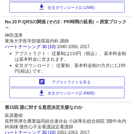
download
全文ダウンロード(1.12MB)
No.10 P-QRSの関係 (その2 : PR時間の延長) ～房室ブロック
～
神田茂孝
東海大学医学部循環器内科 講師
ハートナーシング
30 (10)
1040-1050, 2017.
アブストラクト： 従量制は110円（税込）、基本料金制
は基本料金に含まれます。
全文ダウンロード： 従量制、基本料金制の方共に1,199
円(税込) です。
article
アブストラクトを見る
download
全文ダウンロード(2.40MB)
第15回 誰に対する意思決定支援なのか
荻原憂樹
長野県厚生農業協同組合連合会 小諸厚生総合病院 3階中央内
科病棟 慢性心不全看護認定看護師
ハートナーシング
30 (10)
1051-1053, 2017.