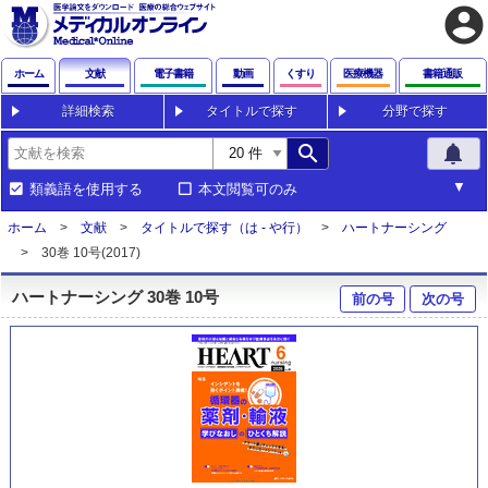
account_circle
ホーム
文献
電子書籍
動画
くすり
医療機器
書籍通販
詳細検索
タイトルで探す
分野で探す
search
notifications
類義語を使用する
本文閲覧可のみ
ホーム
文献
タイトルで探す（は - や行）
ハートナーシング
30巻 10号(2017)
ハートナーシング 30巻 10号
前の号
次の号