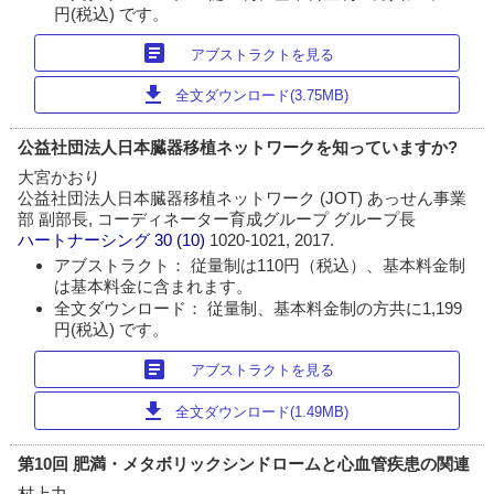
円(税込) です。
article
アブストラクトを見る
download
全文ダウンロード(3.75MB)
公益社団法人日本臓器移植ネットワークを知っていますか?
大宮かおり
公益社団法人日本臓器移植ネットワーク (JOT) あっせん事業
部 副部長, コーディネーター育成グループ グループ長
ハートナーシング
30 (10)
1020-1021, 2017.
アブストラクト： 従量制は110円（税込）、基本料金制
は基本料金に含まれます。
全文ダウンロード： 従量制、基本料金制の方共に1,199
円(税込) です。
article
アブストラクトを見る
download
全文ダウンロード(1.49MB)
第10回 肥満・メタボリックシンドロームと心血管疾患の関連
村上力