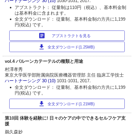
ハートナーシング
30 (10)
1030-1031, 2017.
アブストラクト： 従量制は110円（税込）、基本料金制
は基本料金に含まれます。
全文ダウンロード： 従量制、基本料金制の方共に1,199
円(税込) です。
article
アブストラクトを見る
download
全文ダウンロード(1.25MB)
vol.4 バルーンカテーテルの種類と用途
村澤孝秀
東京大学医学部附属病院医療機器管理部 主任 臨床工学技士
ハートナーシング
30 (10)
1031-1031, 2017.
全文ダウンロード： 従量制、基本料金制の方共に1,199
円(税込) です。
download
全文ダウンロード(1.21MB)
第10回 体験を経験に! 日々のケアの中でできるセルフケア支
援
鵜久森妙