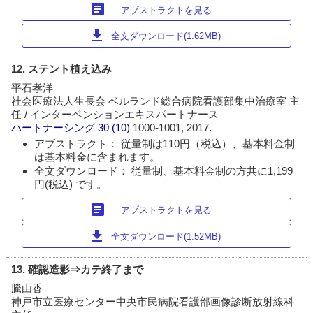
article
アブストラクトを見る
download
全文ダウンロード(1.62MB)
12. ステント植え込み
平石孝洋
社会医療法人生長会 ベルランド総合病院看護部集中治療室 主
任 / インターベンションエキスパートナース
ハートナーシング
30 (10)
1000-1001, 2017.
アブストラクト： 従量制は110円（税込）、基本料金制
は基本料金に含まれます。
全文ダウンロード： 従量制、基本料金制の方共に1,199
円(税込) です。
article
アブストラクトを見る
download
全文ダウンロード(1.52MB)
13. 確認造影⇒カテ終了まで
騰由香
神戸市立医療センター中央市民病院看護部画像診断放射線科