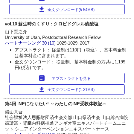
download
全文ダウンロード(5.54MB)
vol.10 蘇生時のくすり : クロピドグレル硫酸塩
山下賢之介
University of Utah, Postdoctoral Research Fellow
ハートナーシング
30 (10)
1029-1029, 2017.
アブストラクト： 従量制は110円（税込）、基本料金制
は基本料金に含まれます。
全文ダウンロード： 従量制、基本料金制の方共に1,199
円(税込) です。
article
アブストラクトを見る
download
全文ダウンロード(1.21MB)
第4回 INEになりたい! ～わたしのINE受験体験記～
湯面真吾
社会福祉法人恩賜財団済生会支部 山口県済生会 山口総合病院
循環器・腎臓内科病棟兼アンギオ室エキスパートチームユニ
ット シニアインターベンションエキスパートナース