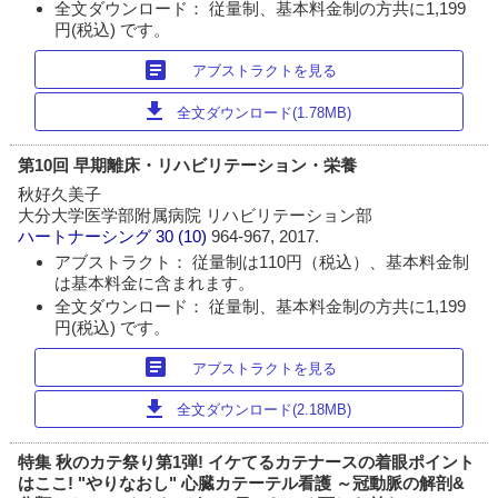
全文ダウンロード： 従量制、基本料金制の方共に1,199
円(税込) です。
article
アブストラクトを見る
download
全文ダウンロード(1.78MB)
第10回 早期離床・リハビリテーション・栄養
秋好久美子
大分大学医学部附属病院 リハビリテーション部
ハートナーシング
30 (10)
964-967, 2017.
アブストラクト： 従量制は110円（税込）、基本料金制
は基本料金に含まれます。
全文ダウンロード： 従量制、基本料金制の方共に1,199
円(税込) です。
article
アブストラクトを見る
download
全文ダウンロード(2.18MB)
特集 秋のカテ祭り第1弾! イケてるカテナースの着眼ポイント
はここ! "やりなおし" 心臓カテーテル看護 ～冠動脈の解剖&