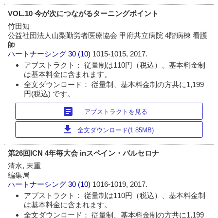
VOL.10 今が次につながるターニングポイント
竹田知
公益社団法人山梨勤労者医療協会 甲府共立病院 4階病棟 看護
師
ハートナーシング
30 (10)
1015-1015, 2017.
アブストラクト： 従量制は110円（税込）、基本料金制
は基本料金に含まれます。
全文ダウンロード： 従量制、基本料金制の方共に1,199
円(税込) です。
article
アブストラクトを見る
download
全文ダウンロード(1.85MB)
第26回ICN 4年毎大会 inスペイン・バルセロナ
清水, 末重
編集局
ハートナーシング
30 (10)
1016-1019, 2017.
アブストラクト： 従量制は110円（税込）、基本料金制
は基本料金に含まれます。
全文ダウンロード： 従量制、基本料金制の方共に1,199