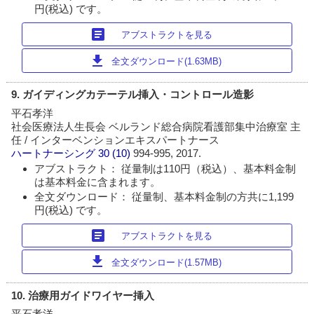
円(税込) です。
article
アブストラクトを見る
download
全文ダウンロード(1.63MB)
9. ガイディングカテーテル挿入・コントロール造影
平石孝洋
社会医療法人生長会 ベルランド総合病院看護部集中治療室 主
任 / インターベンションエキスパートナース
ハートナーシング
30 (10)
994-995, 2017.
アブストラクト： 従量制は110円（税込）、基本料金制
は基本料金に含まれます。
全文ダウンロード： 従量制、基本料金制の方共に1,199
円(税込) です。
article
アブストラクトを見る
download
全文ダウンロード(1.57MB)
10. 治療用ガイドワイヤー挿入
平石孝洋