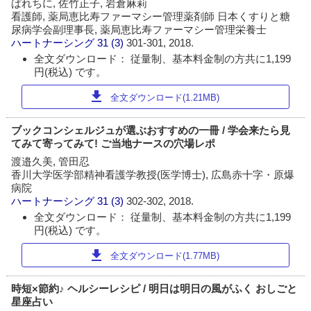
ぱれちに, 佐竹正子, 岩倉麻莉
看護師, 薬局恵比寿ファーマシー管理薬剤師 日本くすりと糖
尿病学会副理事長, 薬局恵比寿ファーマシー管理栄養士
ハートナーシング
31 (3)
301-301, 2018.
全文ダウンロード： 従量制、基本料金制の方共に1,199
円(税込) です。
download
全文ダウンロード(1.21MB)
ブックコンシェルジュが選ぶおすすめの一冊 / 学会来たら見
てみて寄ってみて! ご当地ナースの穴場レポ
渡邉久美, 管田忍
香川大学医学部精神看護学教授(医学博士), 広島赤十字・原爆
病院
ハートナーシング
31 (3)
302-302, 2018.
全文ダウンロード： 従量制、基本料金制の方共に1,199
円(税込) です。
download
全文ダウンロード(1.77MB)
時短×節約♪ ヘルシーレシピ / 明日は明日の風がふく おしごと
星座占い