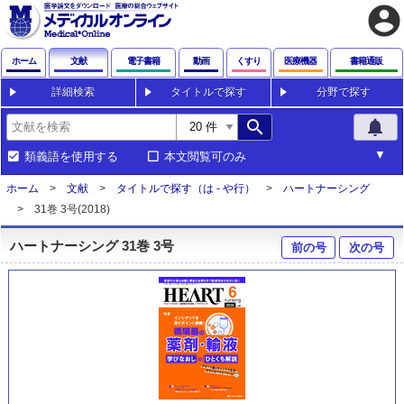
account_circle
ホーム
文献
電子書籍
動画
くすり
医療機器
書籍通販
詳細検索
タイトルで探す
分野で探す
search
notifications
類義語を使用する
本文閲覧可のみ
ホーム
文献
タイトルで探す（は - や行）
ハートナーシング
31巻 3号(2018)
ハートナーシング 31巻 3号
前の号
次の号