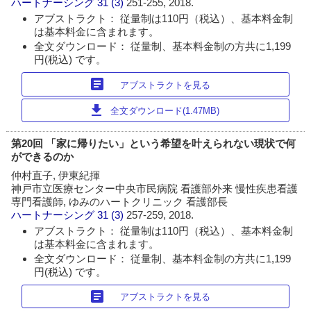
ハートナーシング
31 (3)
251-255, 2018.
アブストラクト： 従量制は110円（税込）、基本料金制
は基本料金に含まれます。
全文ダウンロード： 従量制、基本料金制の方共に1,199
円(税込) です。
article
アブストラクトを見る
download
全文ダウンロード(1.47MB)
第20回 「家に帰りたい」という希望を叶えられない現状で何
ができるのか
仲村直子, 伊東紀揮
神戸市立医療センター中央市民病院 看護部外来 慢性疾患看護
専門看護師, ゆみのハートクリニック 看護部長
ハートナーシング
31 (3)
257-259, 2018.
アブストラクト： 従量制は110円（税込）、基本料金制
は基本料金に含まれます。
全文ダウンロード： 従量制、基本料金制の方共に1,199
円(税込) です。
article
アブストラクトを見る