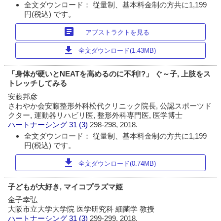
全文ダウンロード： 従量制、基本料金制の方共に1,199
円(税込) です。
article
アブストラクトを見る
download
全文ダウンロード(1.43MB)
「身体が硬いとNEATを高めるのに不利!?」 ぐ～子, 上肢をス
トレッチしてみる
安藤邦彦
さわやか会安藤整形外科松代クリニック院長, 公認スポーツド
クター, 運動器リハビリ医, 整形外科専門医, 医学博士
ハートナーシング
31 (3)
298-298, 2018.
全文ダウンロード： 従量制、基本料金制の方共に1,199
円(税込) です。
download
全文ダウンロード(0.74MB)
子どもが大好き, マイコプラズマ姫
金子幸弘
大阪市立大学大学院 医学研究科 細菌学 教授
ハートナーシング
31 (3)
299-299, 2018.