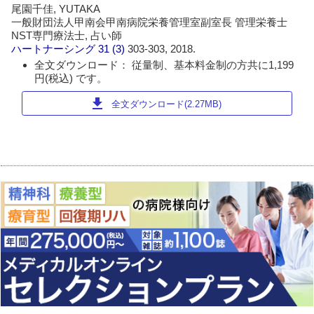
尾園千佳, YUTAKA
一般財団法人甲南会甲南病院栄養管理室副室長 管理栄養士
NST専門療法士, 占い師
ハートナーシング
31 (3)
303-303, 2018.
全文ダウンロード： 従量制、基本料金制の方共に1,199
円(税込) です。
download
全文ダウンロード(2.27MB)