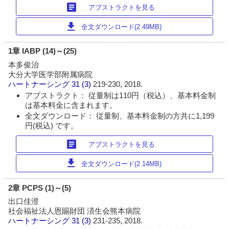
article
アブストラクトを見る
download
全文ダウンロード(2.49MB)
1章 IABP (14)～(25)
本多俊治
大分大学医学部附属病院
ハートナーシング
31 (3)
219-230, 2018.
アブストラクト： 従量制は110円（税込）、基本料金制
は基本料金に含まれます。
全文ダウンロード： 従量制、基本料金制の方共に1,199
円(税込) です。
article
アブストラクトを見る
download
全文ダウンロード(2.14MB)
2章 PCPS (1)～(5)
出口佳澄
社会福祉法人恩賜財団 済生会熊本病院
ハートナーシング
31 (3)
231-235, 2018.