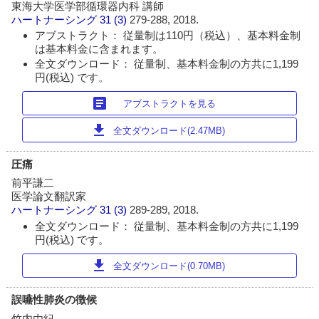
東海大学医学部循環器内科 講師
ハートナーシング
31 (3)
279-288, 2018.
アブストラクト： 従量制は110円（税込）、基本料金制
は基本料金に含まれます。
全文ダウンロード： 従量制、基本料金制の方共に1,199
円(税込) です。
article
アブストラクトを見る
download
全文ダウンロード(2.47MB)
圧痛
前平謙二
医学論文翻訳家
ハートナーシング
31 (3)
289-289, 2018.
全文ダウンロード： 従量制、基本料金制の方共に1,199
円(税込) です。
download
全文ダウンロード(0.70MB)
誤嚥性肺炎の徴候
竹内由紀