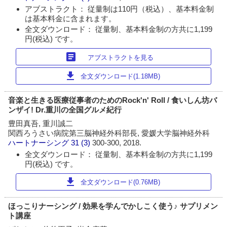
アブストラクト： 従量制は110円（税込）、基本料金制
は基本料金に含まれます。
全文ダウンロード： 従量制、基本料金制の方共に1,199
円(税込) です。
article
アブストラクトを見る
download
全文ダウンロード(1.18MB)
音楽と生きる医療従事者のためのRock'n' Roll / 食いしん坊バ
ンザイ! Dr.重川の全国グルメ紀行
豊田真吾, 重川誠二
関西ろうさい病院第三脳神経外科部長, 愛媛大学脳神経外科
ハートナーシング
31 (3)
300-300, 2018.
全文ダウンロード： 従量制、基本料金制の方共に1,199
円(税込) です。
download
全文ダウンロード(0.76MB)
ほっこりナーシング / 効果を学んでかしこく使う♪ サプリメン
ト講座