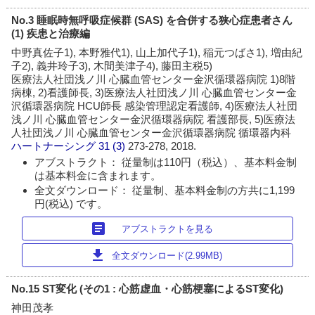
No.3 睡眠時無呼吸症候群 (SAS) を合併する狭心症患者さん
(1) 疾患と治療編
中野真佐子1), 本野雅代1), 山上加代子1), 稲元つばさ1), 増由紀
子2), 義井玲子3), 木間美津子4), 藤田主税5)
医療法人社団浅ノ川 心臓血管センター金沢循環器病院 1)8階
病棟, 2)看護師長, 3)医療法人社団浅ノ川 心臓血管センター金
沢循環器病院 HCU師長 感染管理認定看護師, 4)医療法人社団
浅ノ川 心臓血管センター金沢循環器病院 看護部長, 5)医療法
人社団浅ノ川 心臓血管センター金沢循環器病院 循環器内科
ハートナーシング
31 (3)
273-278, 2018.
アブストラクト： 従量制は110円（税込）、基本料金制
は基本料金に含まれます。
全文ダウンロード： 従量制、基本料金制の方共に1,199
円(税込) です。
article
アブストラクトを見る
download
全文ダウンロード(2.99MB)
No.15 ST変化 (その1 : 心筋虚血・心筋梗塞によるST変化)
神田茂孝