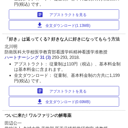
円(税込) です。
article
アブストラクトを見る
download
全文ダウンロード(1.13MB)
「好き」は返ってくる? 好きな人に好きになってもらう方法
北川明
防衛医科大学校医学教育部看護学科精神看護学准教授
ハートナーシング
31 (3)
293-293, 2018.
アブストラクト： 従量制は110円（税込）、基本料金制
は基本料金に含まれます。
全文ダウンロード： 従量制、基本料金制の方共に1,199
円(税込) です。
article
アブストラクトを見る
download
全文ダウンロード(0.69MB)
ついに来た! ワルファリンの解毒薬
田辺公一