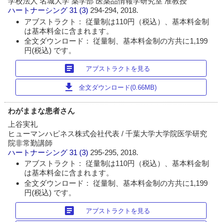
学校法人 名城大学 薬学部 医薬品情報学研究室 准教授
ハートナーシング
31 (3)
294-294, 2018.
アブストラクト： 従量制は110円（税込）、基本料金制
は基本料金に含まれます。
全文ダウンロード： 従量制、基本料金制の方共に1,199
円(税込) です。
article
アブストラクトを見る
download
全文ダウンロード(0.66MB)
わがままな患者さん
上谷実礼
ヒューマンハピネス株式会社代表 / 千葉大学大学院医学研究
院非常勤講師
ハートナーシング
31 (3)
295-295, 2018.
アブストラクト： 従量制は110円（税込）、基本料金制
は基本料金に含まれます。
全文ダウンロード： 従量制、基本料金制の方共に1,199
円(税込) です。
article
アブストラクトを見る