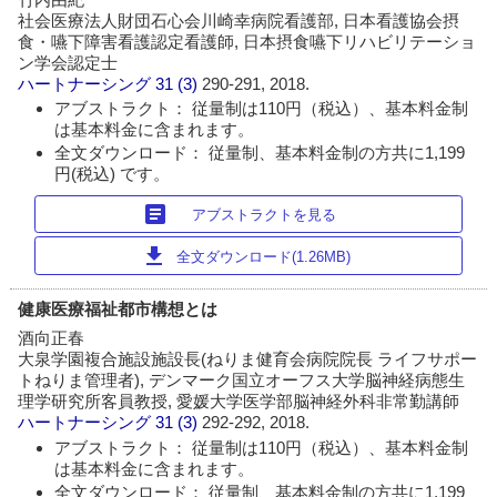
社会医療法人財団石心会川崎幸病院看護部, 日本看護協会摂
食・嚥下障害看護認定看護師, 日本摂食嚥下リハビリテーショ
ン学会認定士
ハートナーシング
31 (3)
290-291, 2018.
アブストラクト： 従量制は110円（税込）、基本料金制
は基本料金に含まれます。
全文ダウンロード： 従量制、基本料金制の方共に1,199
円(税込) です。
article
アブストラクトを見る
download
全文ダウンロード(1.26MB)
健康医療福祉都市構想とは
酒向正春
大泉学園複合施設施設長(ねりま健育会病院院長 ライフサポー
トねりま管理者), デンマーク国立オーフス大学脳神経病態生
理学研究所客員教授, 愛媛大学医学部脳神経外科非常勤講師
ハートナーシング
31 (3)
292-292, 2018.
アブストラクト： 従量制は110円（税込）、基本料金制
は基本料金に含まれます。
全文ダウンロード： 従量制、基本料金制の方共に1,199