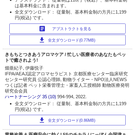
は基本料金に含まれます。
全文ダウンロード： 従量制、基本料金制の方共に1,199
円(税込) です。
article
アブストラクトを見る
download
全文ダウンロード(0.77MB)
きもちとつきあうアロマケア / 忙しい医療者のあなたもペッ
トで癒されよう!
畑亜紀子, 伊藤悦子
IFPA/AEAJ認定アロマセラピスト 京都医療センター臨床研究
センター研究員 公認心理師, 動物ライター・NPO法人NEWS
つくば記者 ペット栄養管理士・家畜人工授精師 動物医療発明
研究会会員
ハートナーシング
35 (10)
994-994, 2022.
全文ダウンロード： 従量制、基本料金制の方共に1,199
円(税込) です。
download
全文ダウンロード(0.86MB)
業務改善 & 医療安全に効く! 5Sのチカラ / にっぽん全国津々