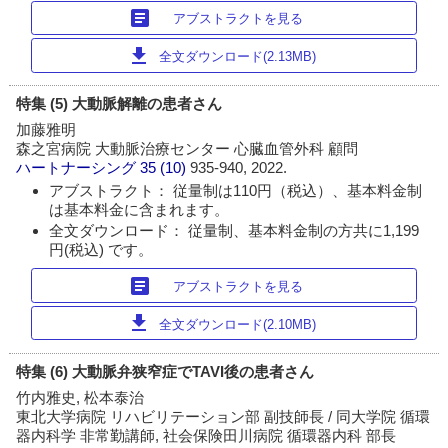
article
アブストラクトを見る
download
全文ダウンロード(2.13MB)
特集 (5) 大動脈解離の患者さん
加藤雅明
森之宮病院 大動脈治療センター 心臓血管外科 顧問
ハートナーシング
35 (10)
935-940, 2022.
アブストラクト： 従量制は110円（税込）、基本料金制
は基本料金に含まれます。
全文ダウンロード： 従量制、基本料金制の方共に1,199
円(税込) です。
article
アブストラクトを見る
download
全文ダウンロード(2.10MB)
特集 (6) 大動脈弁狭窄症でTAVI後の患者さん
竹内雅史, 松本泰治
東北大学病院 リハビリテーション部 副技師長 / 同大学院 循環
器内科学 非常勤講師, 社会保険田川病院 循環器内科 部長