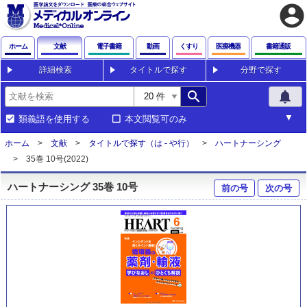
account_circle
ホーム
文献
電子書籍
動画
くすり
医療機器
書籍通販
詳細検索
タイトルで探す
分野で探す
search
notifications
類義語を使用する
本文閲覧可のみ
ホーム
文献
タイトルで探す（は - や行）
ハートナーシング
35巻 10号(2022)
ハートナーシング 35巻 10号
前の号
次の号