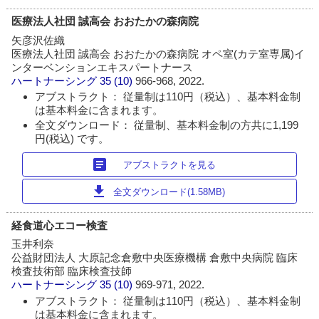
医療法人社団 誠高会 おおたかの森病院
矢彦沢佐織
医療法人社団 誠高会 おおたかの森病院 オペ室(カテ室専属)イ
ンターベンションエキスパートナース
ハートナーシング
35 (10)
966-968, 2022.
アブストラクト： 従量制は110円（税込）、基本料金制
は基本料金に含まれます。
全文ダウンロード： 従量制、基本料金制の方共に1,199
円(税込) です。
article
アブストラクトを見る
download
全文ダウンロード(1.58MB)
経食道心エコー検査
玉井利奈
公益財団法人 大原記念倉敷中央医療機構 倉敷中央病院 臨床
検査技術部 臨床検査技師
ハートナーシング
35 (10)
969-971, 2022.
アブストラクト： 従量制は110円（税込）、基本料金制
は基本料金に含まれます。