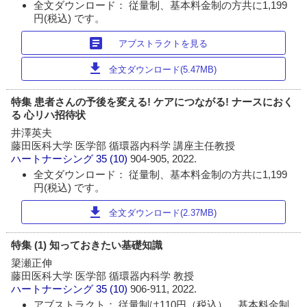
全文ダウンロード： 従量制、基本料金制の方共に1,199
円(税込) です。
article
アブストラクトを見る
download
全文ダウンロード(5.47MB)
特集 患者さんの予後を変える! ケアにつながる! ナースにおく
る 心リハ招待状
井澤英夫
藤田医科大学 医学部 循環器内科学 講座主任教授
ハートナーシング
35 (10)
904-905, 2022.
全文ダウンロード： 従量制、基本料金制の方共に1,199
円(税込) です。
download
全文ダウンロード(2.37MB)
特集 (1) 知っておきたい基礎知識
簗瀬正伸
藤田医科大学 医学部 循環器内科学 教授
ハートナーシング
35 (10)
906-911, 2022.
アブストラクト： 従量制は110円（税込）、基本料金制