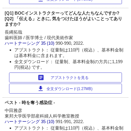
[Q1] BOCインストラクターってどんな人たちなんですか?
[Q2] 「伝える」ときに, 気をつけたほうがよいことってあり
ますか?
長縄拓哉
歯科医師 / 医学博士 / 現代美術作家
ハートナーシング
35 (10)
990-990, 2022.
アブストラクト： 従量制は110円（税込）、基本料金制
は基本料金に含まれます。
全文ダウンロード： 従量制、基本料金制の方共に1,199
円(税込) です。
article
アブストラクトを見る
download
全文ダウンロード(1.27MB)
ペスト - 時を奪う感染症 -
中田雅彦
東邦大学医学部産科婦人科学教室教授
ハートナーシング
35 (10)
991-991, 2022.
アブストラクト： 従量制は110円（税込）、基本料金制