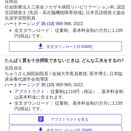
笹岡岳
社会医療法人三栄会ツカザキ病院リハビリテーション科, 認定
言語聴覚士 (失語・高次脳機能障害領域), 日本言語聴覚士協会
生涯学習部部員
ハートナーシング
35 (10)
988-988, 2022.
全文ダウンロード： 従量制、基本料金制の方共に1,199
円(税込) です。
download
全文ダウンロード(0.65MB)
たんぱく質を十分摂取できないときは, どんな工夫をするの?
吉田貞夫
ちゅうざん病院副院長 / 金城大学客員教授, 医学博士, 日本臨
床栄養代謝学会指導医
ハートナーシング
35 (10)
989-989, 2022.
アブストラクト： 従量制は110円（税込）、基本料金制
は基本料金に含まれます。
全文ダウンロード： 従量制、基本料金制の方共に1,199
円(税込) です。
article
アブストラクトを見る
download
全文ダウンロード(0.76MB)