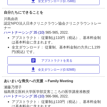
download
全文ダウンロード(0.75MB)
自分たちにできることを
川島由衣
認定NPO法人日本クリニクラウン協会クリニクラウントレー
ナー
ハートナーシング
35 (10)
985-985, 2022.
アブストラクト： 従量制は110円（税込）、基本料金制
は基本料金に含まれます。
全文ダウンロード： 従量制、基本料金制の方共に1,199
円(税込) です。
article
アブストラクトを見る
download
全文ダウンロード(0.92MB)
あいまいな喪失への支援 ～Family Meeting
瀬藤乃理子
福島県立医科大学医学部災害こころの医学講座准教授
ハートナーシング
35 (10)
986-986, 2022.
アブストラクト： 従量制は110円（税込）、基本料金制
は基本料金に含まれます。