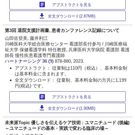
article
アブストラクトを見る
download
全文ダウンロード(2.87MB)
第3回 退院支援計画書, 患者カンファレンス記録について
山田佐登美, 藤井利江
川崎医科大学総合医療センター 看護部長付参与 / 川崎医療福
祉大学 保健看護学科 特任教授, 兵庫医科大学病院 看護部 看護
師長 慢性疾患看護専門看護師
ハートナーシング
36 (9)
878-880, 2023.
アブストラクト： 従量制は110円（税込）、基本料金制
は基本料金に含まれます。
全文ダウンロード： 従量制、基本料金制の方共に1,199
円(税込) です。
article
アブストラクトを見る
download
全文ダウンロード(1.90MB)
未来派Topic 優しさを伝えるケア技術 : ユマニチュード (後編)
～ユマニチュードの基本・実践で変わる臨床の場～