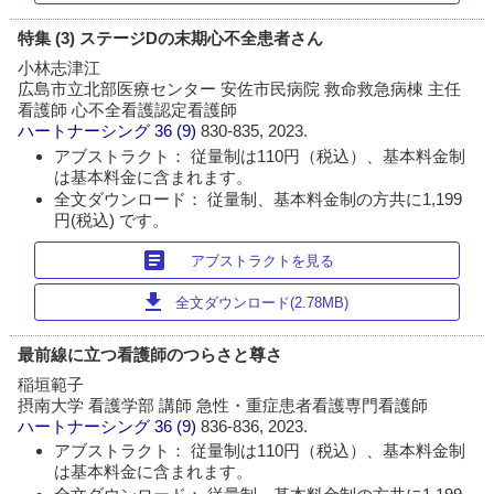
特集 (3) ステージDの末期心不全患者さん
小林志津江
広島市立北部医療センター 安佐市民病院 救命救急病棟 主任
看護師 心不全看護認定看護師
ハートナーシング
36 (9)
830-835, 2023.
アブストラクト： 従量制は110円（税込）、基本料金制
は基本料金に含まれます。
全文ダウンロード： 従量制、基本料金制の方共に1,199
円(税込) です。
article
アブストラクトを見る
download
全文ダウンロード(2.78MB)
最前線に立つ看護師のつらさと尊さ
稲垣範子
摂南大学 看護学部 講師 急性・重症患者看護専門看護師
ハートナーシング
36 (9)
836-836, 2023.
アブストラクト： 従量制は110円（税込）、基本料金制
は基本料金に含まれます。