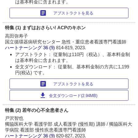
は基本料金に含まれます。
article
アブストラクトを見る
特集 (1) まずはおさらい! ACPのキホン
高田弥寿子
国立循環器病研究センター 急性・重症患者看護専門看護師
ハートナーシング
36 (9)
814-819, 2023.
アブストラクト： 従量制は110円（税込）、基本料金制
は基本料金に含まれます。
全文ダウンロード： 従量制、基本料金制の方共に1,199
円(税込) です。
article
アブストラクトを見る
download
全文ダウンロード(2.94MB)
特集 (2) 若年の心不全患者さん
戸沢智也
獨協医科大学 看護学部 成人看護学 (慢性期) 講師 / 獨協医科大
学病院 看護部 慢性疾患看護専門看護師
ハートナーシング
36 (9)
820-827, 2023.