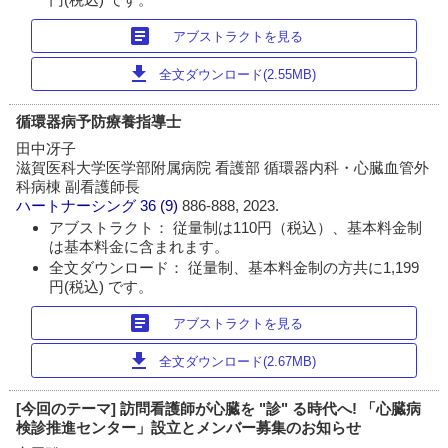
article
アブストラクトを見る
download
全文ダウンロード(2.55MB)
循環器病予防療養指導士
田中冴子
滋賀医科大学医学部附属病院 看護部 循環器内科・心臓血管外
科病棟 副看護師長
ハートナーシング
36 (9)
886-888, 2023.
アブストラクト： 従量制は110円（税込）、基本料金制
は基本料金に含まれます。
全文ダウンロード： 従量制、基本料金制の方共に1,199
円(税込) です。
article
アブストラクトを見る
download
全文ダウンロード(2.67MB)
[今回のテーマ] 訪問看護師が心臓を "診" る時代へ! 「心臓病
検診推進センター」設立とメンバー募集のお知らせ