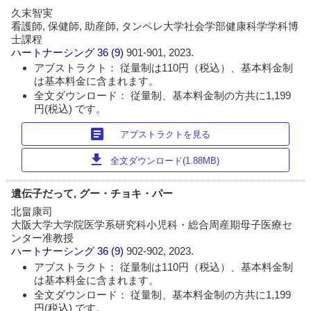
久末智実
看護師, 保健師, 助産師, タンペレ大学社会学部健康科学学科博
士課程
ハートナーシング
36 (9)
901-901, 2023.
アブストラクト： 従量制は110円（税込）、基本料金制
は基本料金に含まれます。
全文ダウンロード： 従量制、基本料金制の方共に1,199
円(税込) です。
article
アブストラクトを見る
download
全文ダウンロード(1.88MB)
遺伝子だって, グー・チョキ・パー
北畠康司
大阪大学大学院医学系研究科小児科・総合周産期母子医療セ
ンター准教授
ハートナーシング
36 (9)
902-902, 2023.
アブストラクト： 従量制は110円（税込）、基本料金制
は基本料金に含まれます。
全文ダウンロード： 従量制、基本料金制の方共に1,199
円(税込) です。