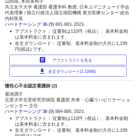
山田緑, 本田美和子
共立女子大学 看護部 看護学科 教授, 日本ユマニチュード学会
代表理事 / 独立行政法人国立病院機構 東京医療センター 総合
内科医長
ハートナーシング
36 (9)
881-883, 2023.
アブストラクト： 従量制は110円（税込）、基本料金制
は基本料金に含まれます。
全文ダウンロード： 従量制、基本料金制の方共に1,199
円(税込) です。
article
アブストラクトを見る
download
全文ダウンロード(2.22MB)
慢性心不全認定看護師 (2)
菊池潤子
北里大学北里研究所病院 看護部 外来・心臓リハビリテーショ
ンセンター 主任
ハートナーシング
36 (9)
884-885, 2023.
アブストラクト： 従量制は110円（税込）、基本料金制
は基本料金に含まれます。
全文ダウンロード： 従量制、基本料金制の方共に1,199
円(税込) です。