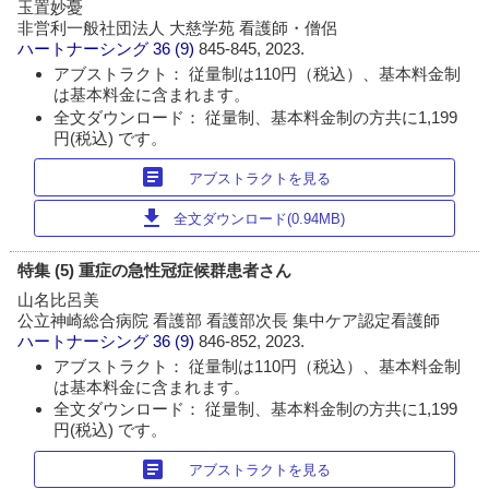
玉置妙憂
非営利一般社団法人 大慈学苑 看護師・僧侶
ハートナーシング
36 (9)
845-845, 2023.
アブストラクト： 従量制は110円（税込）、基本料金制
は基本料金に含まれます。
全文ダウンロード： 従量制、基本料金制の方共に1,199
円(税込) です。
article
アブストラクトを見る
download
全文ダウンロード(0.94MB)
特集 (5) 重症の急性冠症候群患者さん
山名比呂美
公立神崎総合病院 看護部 看護部次長 集中ケア認定看護師
ハートナーシング
36 (9)
846-852, 2023.
アブストラクト： 従量制は110円（税込）、基本料金制
は基本料金に含まれます。
全文ダウンロード： 従量制、基本料金制の方共に1,199
円(税込) です。
article
アブストラクトを見る