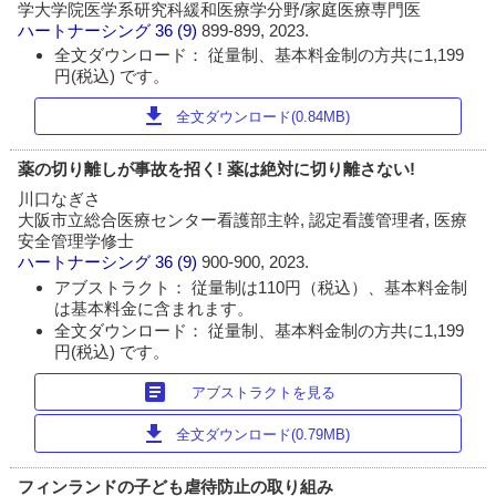
学大学院医学系研究科緩和医療学分野/家庭医療専門医
ハートナーシング
36 (9)
899-899, 2023.
全文ダウンロード： 従量制、基本料金制の方共に1,199
円(税込) です。
download
全文ダウンロード(0.84MB)
薬の切り離しが事故を招く! 薬は絶対に切り離さない!
川口なぎさ
大阪市立総合医療センター看護部主幹, 認定看護管理者, 医療
安全管理学修士
ハートナーシング
36 (9)
900-900, 2023.
アブストラクト： 従量制は110円（税込）、基本料金制
は基本料金に含まれます。
全文ダウンロード： 従量制、基本料金制の方共に1,199
円(税込) です。
article
アブストラクトを見る
download
全文ダウンロード(0.79MB)
フィンランドの子ども虐待防止の取り組み