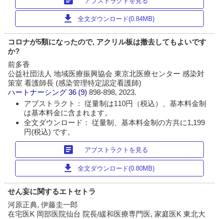
article
アブストラクトを見る
download
全文ダウンロード(0.84MB)
コロナが5類になったので, アクリル板は撤去してもよいです
か?
前多香
公益社団法人 地域医療振興協会 東京北医療センター 感染対
策室 看護師長 (感染管理特定認定看護師)
ハートナーシング
36 (9)
898-898, 2023.
アブストラクト： 従量制は110円（税込）、基本料金制
は基本料金に含まれます。
全文ダウンロード： 従量制、基本料金制の方共に1,199
円(税込) です。
article
アブストラクトを見る
download
全文ダウンロード(0.80MB)
せん妄に関するエトセトラ
河原正典, 伊藤圭一郎
在宅医K 岡部医院仙台 院長/緩和医療専門医, 家庭医K 東北大