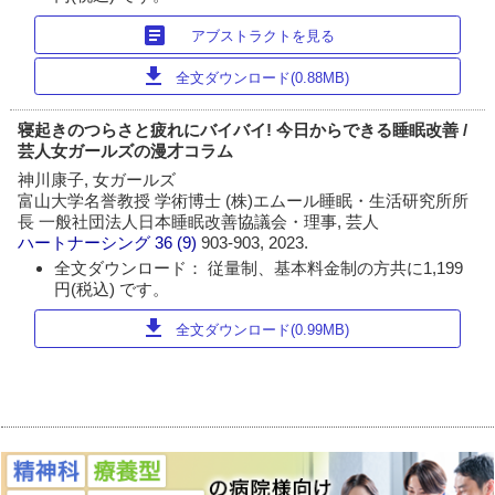
article
アブストラクトを見る
download
全文ダウンロード(0.88MB)
寝起きのつらさと疲れにバイバイ! 今日からできる睡眠改善 /
芸人女ガールズの漫才コラム
神川康子, 女ガールズ
富山大学名誉教授 学術博士 (株)エムール睡眠・生活研究所所
長 一般社団法人日本睡眠改善協議会・理事, 芸人
ハートナーシング
36 (9)
903-903, 2023.
全文ダウンロード： 従量制、基本料金制の方共に1,199
円(税込) です。
download
全文ダウンロード(0.99MB)