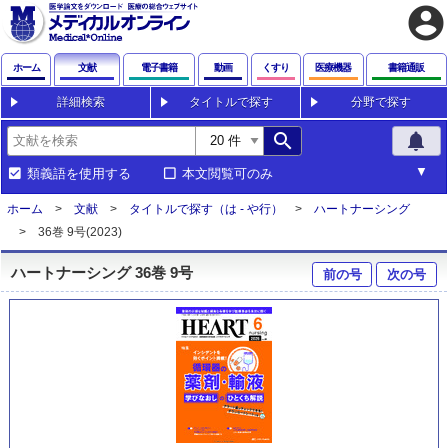
account_circle
ホーム
文献
電子書籍
動画
くすり
医療機器
書籍通販
詳細検索
タイトルで探す
分野で探す
search
notifications
類義語を使用する
本文閲覧可のみ
ホーム
文献
タイトルで探す（は - や行）
ハートナーシング
36巻 9号(2023)
ハートナーシング 36巻 9号
前の号
次の号