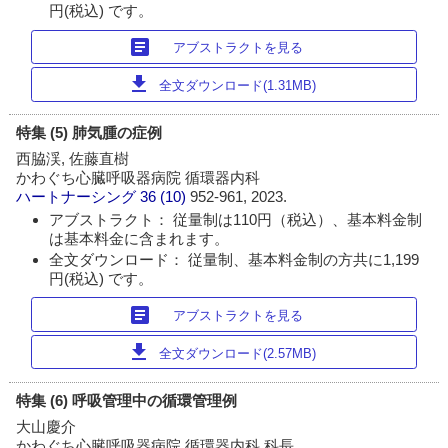
円(税込) です。
article
アブストラクトを見る
download
全文ダウンロード(1.31MB)
特集 (5) 肺気腫の症例
西脇渓, 佐藤直樹
かわぐち心臓呼吸器病院 循環器内科
ハートナーシング
36 (10)
952-961, 2023.
アブストラクト： 従量制は110円（税込）、基本料金制
は基本料金に含まれます。
全文ダウンロード： 従量制、基本料金制の方共に1,199
円(税込) です。
article
アブストラクトを見る
download
全文ダウンロード(2.57MB)
特集 (6) 呼吸管理中の循環管理例
大山慶介
かわぐち心臓呼吸器病院 循環器内科 科長