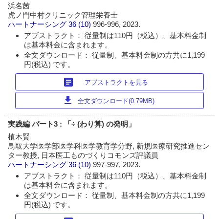
浜名茜
虎ノ門中村クリニック管理栄養士
ハートナーシング
36 (10)
996-996, 2023.
アブストラクト： 従量制は110円（税込）、基本料金制
は基本料金に含まれます。
全文ダウンロード： 従量制、基本料金制の方共に1,199
円(税込) です。
article
アブストラクトを見る
download
全文ダウンロード(0.79MB)
実践編 パート3 : 「÷ (わり算) の発明」
植木賢
鳥取大学医学部医学科医学教育学分野, 新規医療研究推進セン
ター教授, 日本医工ものづくりコモンズ評議員
ハートナーシング
36 (10)
997-997, 2023.
アブストラクト： 従量制は110円（税込）、基本料金制
は基本料金に含まれます。
全文ダウンロード： 従量制、基本料金制の方共に1,199
円(税込) です。