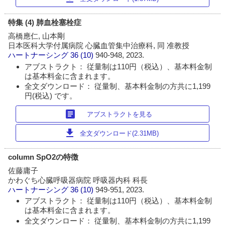
特集 (4) 肺血栓塞栓症
高橋應仁, 山本剛
日本医科大学付属病院 心臓血管集中治療科, 同 准教授
ハートナーシング
36 (10)
940-948, 2023.
アブストラクト： 従量制は110円（税込）、基本料金制
は基本料金に含まれます。
全文ダウンロード： 従量制、基本料金制の方共に1,199
円(税込) です。
article
アブストラクトを見る
download
全文ダウンロード(2.31MB)
column SpO2の特徴
佐藤庸子
かわぐち心臓呼吸器病院 呼吸器内科 科長
ハートナーシング
36 (10)
949-951, 2023.
アブストラクト： 従量制は110円（税込）、基本料金制
は基本料金に含まれます。
全文ダウンロード： 従量制、基本料金制の方共に1,199