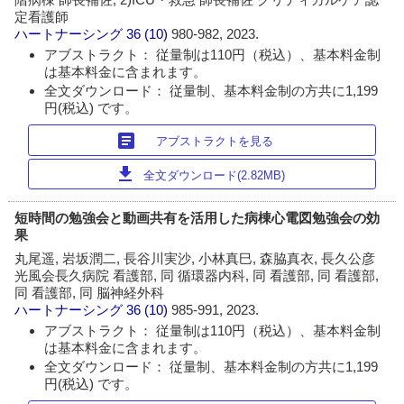
定看護師
ハートナーシング
36 (10)
980-982, 2023.
アブストラクト： 従量制は110円（税込）、基本料金制
は基本料金に含まれます。
全文ダウンロード： 従量制、基本料金制の方共に1,199
円(税込) です。
article
アブストラクトを見る
download
全文ダウンロード(2.82MB)
短時間の勉強会と動画共有を活用した病棟心電図勉強会の効
果
丸尾遥, 岩坂潤二, 長谷川実沙, 小林真巳, 森脇真衣, 長久公彦
光風会長久病院 看護部, 同 循環器内科, 同 看護部, 同 看護部,
同 看護部, 同 脳神経外科
ハートナーシング
36 (10)
985-991, 2023.
アブストラクト： 従量制は110円（税込）、基本料金制
は基本料金に含まれます。
全文ダウンロード： 従量制、基本料金制の方共に1,199
円(税込) です。