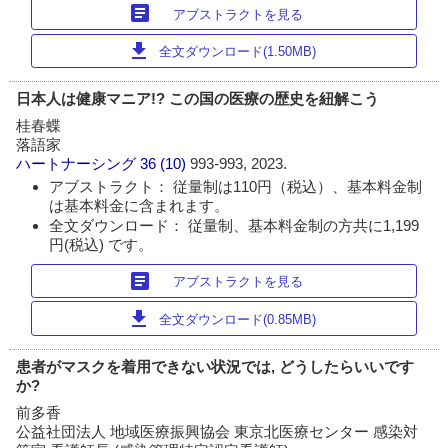
article
アブストラクトを見る
download
全文ダウンロード(1.50MB)
日本人は健康マニア!? この国の医療の歴史を紐解こう
桂春蝶
落語家
ハートナーシング
36 (10)
993-993, 2023.
アブストラクト： 従量制は110円（税込）、基本料金制
は基本料金に含まれます。
全文ダウンロード： 従量制、基本料金制の方共に1,199
円(税込) です。
article
アブストラクトを見る
download
全文ダウンロード(0.85MB)
患者がマスクを着用できない状況では, どうしたらいいです
か?
前多香
公益社団法人 地域医療振興協会 東京北医療センター 感染対