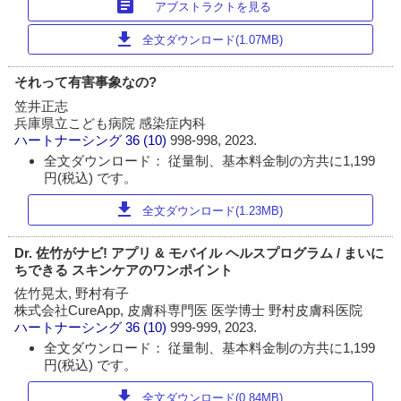
article
アブストラクトを見る
download
全文ダウンロード(1.07MB)
それって有害事象なの?
笠井正志
兵庫県立こども病院 感染症内科
ハートナーシング
36 (10)
998-998, 2023.
全文ダウンロード： 従量制、基本料金制の方共に1,199
円(税込) です。
download
全文ダウンロード(1.23MB)
Dr. 佐竹がナビ! アプリ & モバイル ヘルスプログラム / まいに
ちできる スキンケアのワンポイント
佐竹晃太, 野村有子
株式会社CureApp, 皮膚科専門医 医学博士 野村皮膚科医院
ハートナーシング
36 (10)
999-999, 2023.
全文ダウンロード： 従量制、基本料金制の方共に1,199
円(税込) です。
download
全文ダウンロード(0.84MB)