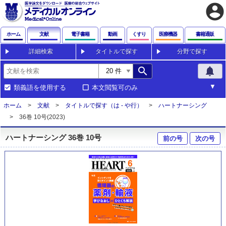
account_circle
ホーム
文献
電子書籍
動画
くすり
医療機器
書籍通販
詳細検索
タイトルで探す
分野で探す
search
notifications
類義語を使用する
本文閲覧可のみ
ホーム
文献
タイトルで探す（は - や行）
ハートナーシング
36巻 10号(2023)
ハートナーシング 36巻 10号
前の号
次の号