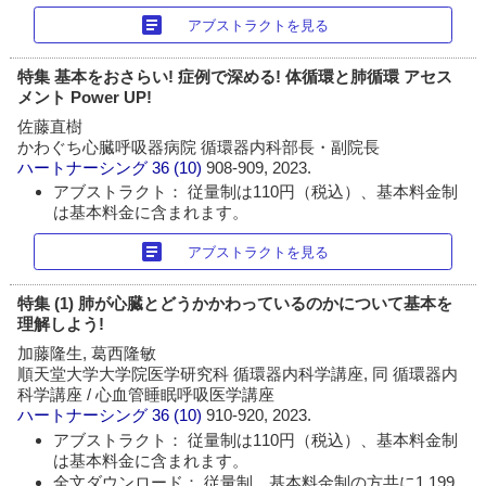
article
アブストラクトを見る
特集 基本をおさらい! 症例で深める! 体循環と肺循環 アセス
メント Power UP!
佐藤直樹
かわぐち心臓呼吸器病院 循環器内科部長・副院長
ハートナーシング
36 (10)
908-909, 2023.
アブストラクト： 従量制は110円（税込）、基本料金制
は基本料金に含まれます。
article
アブストラクトを見る
特集 (1) 肺が心臓とどうかかわっているのかについて基本を
理解しよう!
加藤隆生, 葛西隆敏
順天堂大学大学院医学研究科 循環器内科学講座, 同 循環器内
科学講座 / 心血管睡眠呼吸医学講座
ハートナーシング
36 (10)
910-920, 2023.
アブストラクト： 従量制は110円（税込）、基本料金制
は基本料金に含まれます。
全文ダウンロード： 従量制、基本料金制の方共に1,199