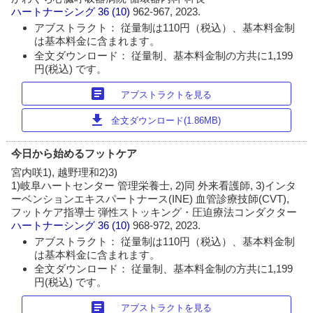
ハートナーシング
36 (10)
962-967, 2023.
アブストラクト： 従量制は110円（税込）、基本料金制
は基本料金に含まれます。
全文ダウンロード： 従量制、基本料金制の方共に1,199
円(税込) です。
article
アブストラクトを見る
download
全文ダウンロード(1.86MB)
今日から始めるフットケア
宮内咲1), 越野理和2)3)
1)岐阜ハートセンター 管理栄養士, 2)同 外来看護師, 3)インタ
ーベンションエキスパートナース(INE) 血管診療技師(CVT),
フットケア指導士 弾性ストッキング・圧迫療法コンダクター
ハートナーシング
36 (10)
968-972, 2023.
アブストラクト： 従量制は110円（税込）、基本料金制
は基本料金に含まれます。
全文ダウンロード： 従量制、基本料金制の方共に1,199
円(税込) です。
article
アブストラクトを見る