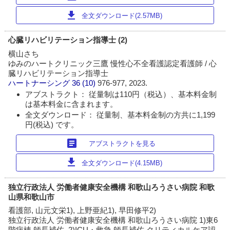
download
全文ダウンロード(2.57MB)
心臓リハビリテーション指導士 (2)
横山さち
ゆみのハートクリニック三鷹 慢性心不全看護認定看護師 / 心
臓リハビリテーション指導士
ハートナーシング
36 (10)
976-977, 2023.
アブストラクト： 従量制は110円（税込）、基本料金制
は基本料金に含まれます。
全文ダウンロード： 従量制、基本料金制の方共に1,199
円(税込) です。
article
アブストラクトを見る
download
全文ダウンロード(4.15MB)
独立行政法人 労働者健康安全機構 和歌山ろうさい病院 和歌
山県和歌山市
看護部, 山元文栄1), 上野亜紀1), 早田修平2)
独立行政法人 労働者健康安全機構 和歌山ろうさい病院 1)東6
階病棟 師長補佐, 2)ICU・救急 師長補佐 クリティカルケア認