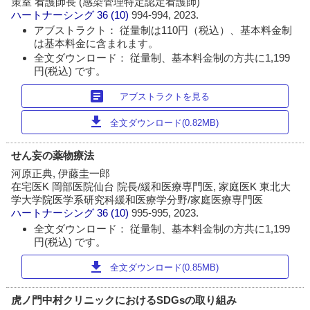
策室 看護師長 (感染管理特定認定看護師)
ハートナーシング
36 (10)
994-994, 2023.
アブストラクト： 従量制は110円（税込）、基本料金制
は基本料金に含まれます。
全文ダウンロード： 従量制、基本料金制の方共に1,199
円(税込) です。
article
アブストラクトを見る
download
全文ダウンロード(0.82MB)
せん妄の薬物療法
河原正典, 伊藤圭一郎
在宅医K 岡部医院仙台 院長/緩和医療専門医, 家庭医K 東北大
学大学院医学系研究科緩和医療学分野/家庭医療専門医
ハートナーシング
36 (10)
995-995, 2023.
全文ダウンロード： 従量制、基本料金制の方共に1,199
円(税込) です。
download
全文ダウンロード(0.85MB)
虎ノ門中村クリニックにおけるSDGsの取り組み