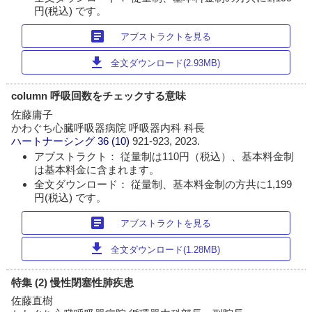
円(税込) です。
article
アブストラクトを見る
download
全文ダウンロード(2.93MB)
column 呼吸回数をチェックする意味
佐藤庸子
かわぐち心臓呼吸器病院 呼吸器内科 科長
ハートナーシング
36 (10)
921-923, 2023.
アブストラクト： 従量制は110円（税込）、基本料金制
は基本料金に含まれます。
全文ダウンロード： 従量制、基本料金制の方共に1,199
円(税込) です。
article
アブストラクトを見る
download
全文ダウンロード(1.28MB)
特集 (2) 慢性閉塞性肺疾患
佐藤直樹