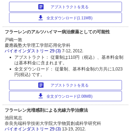
article
アブストラクトを見る
download
全文ダウンロード(1.11MB)
フラーレンのアルツハイマー病治療薬としての可能性
戸嶋一敦
慶應義塾大学理工学部応用化学科
バイオインダストリー
29 (3)
7-12, 2012.
アブストラクト： 従量制は110円（税込）、基本料金制
は基本料金に含まれます。
全文ダウンロード： 従量制、基本料金制の方共に1,023
円(税込) です。
article
アブストラクトを見る
download
全文ダウンロード(2.08MB)
フラーレン光増感剤による光線力学治療法
池田篤志
奈良先端科学技術大学院大学物質創成科学研究科
バイオインダストリー
29 (3)
13-19, 2012.