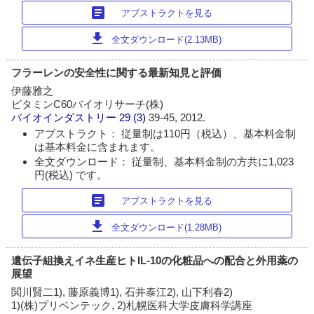
article
アブストラクトを見る
download
全文ダウンロード(2.13MB)
フラーレンの安全性に関する最新知見と評価
伊藤雅之
ビタミンC60バイオリサーチ(株)
バイオインダストリー
29 (3)
39-45, 2012.
アブストラクト： 従量制は110円（税込）、基本料金制
は基本料金に含まれます。
全文ダウンロード： 従量制、基本料金制の方共に1,023
円(税込) です。
article
アブストラクトを見る
download
全文ダウンロード(1.28MB)
遺伝子組換えイネ生産ヒトIL-10の化粧品への配合と外用薬の
展望
関川賢二1), 藤原義博1), 石井泰江2), 山下利春2)
1)(株)プリベンテック, 2)札幌医科大学皮膚科学講座