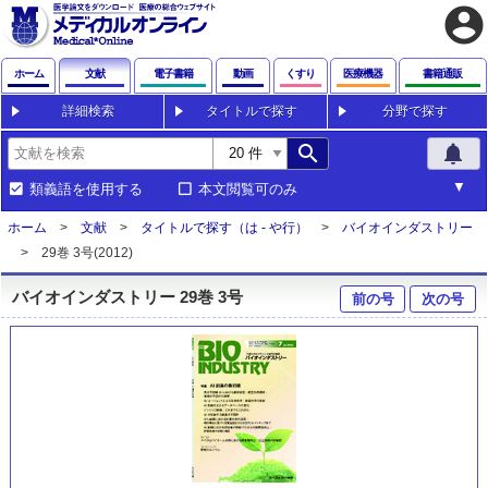
account_circle
ホーム
文献
電子書籍
動画
くすり
医療機器
書籍通販
詳細検索
タイトルで探す
分野で探す
search
notifications
類義語を使用する
本文閲覧可のみ
ホーム
文献
タイトルで探す（は - や行）
バイオインダストリー
29巻 3号(2012)
バイオインダストリー 29巻 3号
前の号
次の号