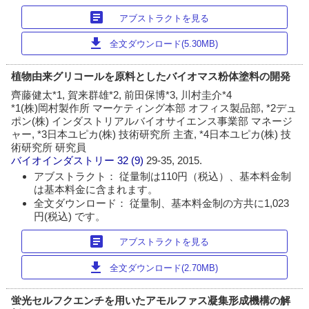
article
アブストラクトを見る
download
全文ダウンロード(5.30MB)
植物由来グリコールを原料としたバイオマス粉体塗料の開発
齊藤健太*1, 賀来群雄*2, 前田保博*3, 川村圭介*4
*1(株)岡村製作所 マーケティング本部 オフィス製品部, *2デュ
ポン(株) インダストリアルバイオサイエンス事業部 マネージ
ャー, *3日本ユピカ(株) 技術研究所 主査, *4日本ユピカ(株) 技
術研究所 研究員
バイオインダストリー
32 (9)
29-35, 2015.
アブストラクト： 従量制は110円（税込）、基本料金制
は基本料金に含まれます。
全文ダウンロード： 従量制、基本料金制の方共に1,023
円(税込) です。
article
アブストラクトを見る
download
全文ダウンロード(2.70MB)
蛍光セルフクエンチを用いたアモルファス凝集形成機構の解