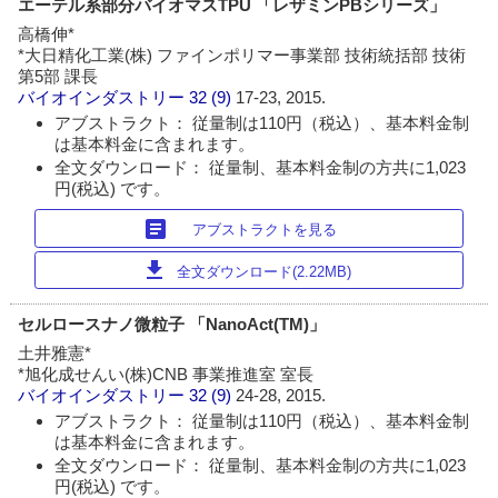
エーテル系部分バイオマスTPU 「レザミンPBシリーズ」
高橋伸*
*大日精化工業(株) ファインポリマー事業部 技術統括部 技術
第5部 課長
バイオインダストリー
32 (9)
17-23, 2015.
アブストラクト： 従量制は110円（税込）、基本料金制
は基本料金に含まれます。
全文ダウンロード： 従量制、基本料金制の方共に1,023
円(税込) です。
article
アブストラクトを見る
download
全文ダウンロード(2.22MB)
セルロースナノ微粒子 「NanoAct(TM)」
土井雅憲*
*旭化成せんい(株)CNB 事業推進室 室長
バイオインダストリー
32 (9)
24-28, 2015.
アブストラクト： 従量制は110円（税込）、基本料金制
は基本料金に含まれます。
全文ダウンロード： 従量制、基本料金制の方共に1,023
円(税込) です。