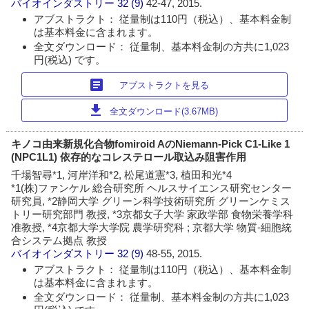
バイオインダストリー
32 (9)
42-47, 2015.
アブストラクト： 従量制は110円（税込）、基本料金制
は基本料金に含まれます。
全文ダウンロード： 従量制、基本料金制の方共に1,023
円(税込) です。
article
アブストラクトを見る
download
全文ダウンロード(3.67MB)
キノコ由来新規化合物fomiroid AのNiemann-Pick C1-Like 1
(NPC1L1) 依存的なコレステロール取込み阻害作用
千場智尋*1, 河岸洋和*2, 松尾道憲*3, 植田和光*4
*1(株)ファンケル 総合研究所 ヘルスサイエンス研究センター
研究員, *2静岡大学 グリーン科学技術研究所 グリーンケミス
トリー研究部門 教授, *3京都女子大学 家政学部 食物栄養学科
准教授, *4京都大学大学院 農学研究科 ; 京都大学 物質-細胞統
合システム拠点 教授
バイオインダストリー
32 (9)
48-55, 2015.
アブストラクト： 従量制は110円（税込）、基本料金制
は基本料金に含まれます。
全文ダウンロード： 従量制、基本料金制の方共に1,023