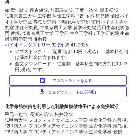
析
如澤浩樹*1, 座古保*2, 前田瑞夫*3, 千葉一裕*4, 黒田裕*5
*1東京農工大学 工学部 生命工学科, *2理化学研究所 前田バイ
オ工学研究室 専任研究員, *3理化学研究所 前田バイオ工学研
究室 主任研究員, *4東京農工大学 農学研究院 応用生命化学部
門 教授, *5東京農工大学 工学部 生命工学科 ; 工学研究院 生命
機能科学部門 准教授
バイオインダストリー
32 (9)
36-41, 2015.
アブストラクト： 従量制は110円（税込）、基本料金制
は基本料金に含まれます。
全文ダウンロード： 従量制、基本料金制の方共に1,023
円(税込) です。
article
アブストラクトを見る
download
全文ダウンロード(1.85MB)
化学修飾技術を利用した乳酸菌模倣粒子による免疫賦活
甲元一也*1, 長濱宏治*2, 松井淳*3
*1甲南大学 フロンティアサイエンス学部 生命化学科 准教授,
*2甲南大学 フロンティアサイエンス学部 生命化学科 准教授,
*3甲南大学 フロンティアサイエンス学部 生命化学科 教授