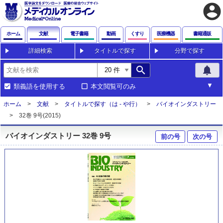
account_circle
ホーム
文献
電子書籍
動画
くすり
医療機器
書籍通販
詳細検索
タイトルで探す
分野で探す
search
notifications
類義語を使用する
本文閲覧可のみ
ホーム
文献
タイトルで探す（は - や行）
バイオインダストリー
32巻 9号(2015)
バイオインダストリー 32巻 9号
前の号
次の号