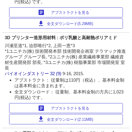
円(税込) です。
article
アブストラクトを見る
download
全文ダウンロード(5.29MB)
3D プリンター造形用材料 : ポリ乳酸と高耐熱ポリアミド
川瀬至道*1, 迫部唯行*2, 上田一恵*3
*1ユニチカ(株) 技術開発本部 技術開発企画室 テラマック推進
グループ グループ長, *2ユニチカ(株) 産業繊維事業部 繊維資
材生産開発部 部長, *3ユニチカ(株) 樹脂事業部 市場開発室 室
長
バイオインダストリー
32 (9)
9-16, 2015.
アブストラクト： 従量制は110円（税込）、基本料金制
は基本料金に含まれます。
全文ダウンロード： 従量制、基本料金制の方共に1,023
円(税込) です。
article
アブストラクトを見る
download
全文ダウンロード(2.11MB)