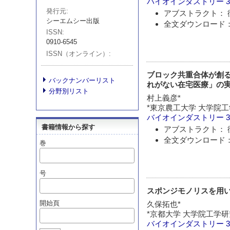
バイオインダストリー
3
発行元
アブストラクト： 
シーエムシー出版
全文ダウンロード： 
ISSN
0910-6545
ISSN（オンライン）
ブロック共重合体が創
バックナンバーリスト
れがない在宅医療」の
分野別リスト
村上義彦*
*東京農工大学 大学院工
バイオインダストリー
3
書籍情報から探す
アブストラクト： 
全文ダウンロード： 
巻
号
スポンジモノリスを用
開始頁
久保拓也*
*京都大学 大学院工学研
バイオインダストリー
3