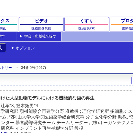
ックス
ビデオ
くすり
プロ
閲覧
医療動画視聴
医薬品検索
医療機
探す
学会・出版社で探す
rch
オプション
ストリー
34巻 9号(2017)
向けた大型動物モデルにおける機能的な歯の再生
 辻孝*3, 窪木拓男*4
学研究部 顎機能咬合再建学分野 准教授 ; 理化学研究所 多細胞シ
ム, *2岡山大学大学院医歯薬学総合研究科 分子医化学分野 助教, *
ター 器官誘導研究チーム チームリーダー ; (株)オーガンテクノロジ
研究科 インプラント再生補綴学分野 教授