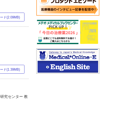
ド(2.09MB)
長
ド(1.39MB)
患研究センター 教