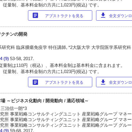
従量制、基本料金制の方共に1,023円(税込) です。
article
download
アブストラクトを見る
全文ダウンロー
ワクチンの開発
系研究科 臨床腫瘍免疫学 特任講師, *2大阪大学 大学院医学系研究
4 (9)
53-58, 2017.
従量制は110円（税込）、基本料金制は基本料金に含まれます。
従量制、基本料金制の方共に1,023円(税込) です。
article
download
アブストラクトを見る
全文ダウンロー
 ～ビジネス化動向 / 開発動向 / 適応領域～
, 三治信一朗*3
経営研究所 事業戦略コンサルティングユニット 産業戦略グループ マネー
経営研究所 事業戦略コンサルティングユニット 産業戦略グループ マネー
経営研究所 事業戦略コンサルティングユニット 産業戦略グループ グル
4 (9)
59-68, 2017.