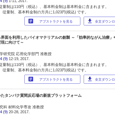
4 (9)
1-11, 2017.
従量制は110円（税込）、基本料金制は基本料金に含まれます。
従量制、基本料金制の方共に1,023円(税込) です。
article
download
アブストラクトを見る
全文ダウンロー
る界面を利用したバイオマテリアルの創製 ～「効率的ながん治療」
実現に向けて～
学研究院 応用化学部門 准教授
4 (9)
12-19, 2017.
従量制は110円（税込）、基本料金制は基本料金に含まれます。
従量制、基本料金制の方共に1,023円(税込) です。
article
download
アブストラクトを見る
全文ダウンロー
いたタンパク質間反応場の新規プラットフォーム
究科 材料化学専攻 准教授
4 (9)
20-28, 2017.