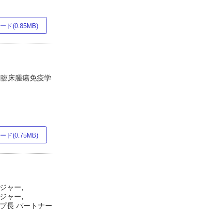
ド(0.85MB)
科 臨床腫瘍免疫学
ド(0.75MB)
ジャー,
ジャー,
ープ長 パートナー