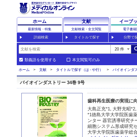
ホーム
文献
イーブ
最新情報・特集
文献検索・全文閲覧
電子書籍
詳細検索
タイトルで探す
分野で
sea
類義語を使用する
本文閲覧可のみ
ホーム
文献
タイトルで探す（は - や行）
バイオインダ
バイオインダストリー 34巻 9号
歯科再生医療の実現に
大島正充*1, 大野充昭*2,
*1徳島大学大学院医歯薬
ンター 器官誘導研究チー
細胞システム形成研究セン
大学大学院医歯薬学総合