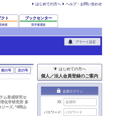
はじめての方へ
ヘルプ・お問い合わせ
ダクト
ブックセンター
器検索
医学書通販
notifications
アラート設定
はじめての方へ
前の号
次の号
個人／法人会員登録のご案内
lock
会員ログイン
ステム形成研究セ
3理化学研究所 多
ID
ーズ, *4岡山
パスワード