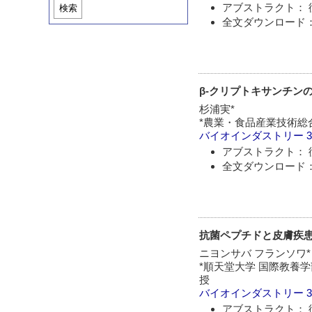
アブストラクト： 
検索
全文ダウンロード： 
β-クリプトキサンチン
杉浦実*
*農業・食品産業技術総
バイオインダストリー
3
アブストラクト： 
全文ダウンロード： 
抗菌ペプチドと皮膚疾
ニヨンサバ フランソワ*
*順天堂大学 国際教養
授
バイオインダストリー
3
アブストラクト： 