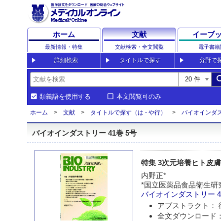
ホーム
文献
イーブ
最新情報・特集
文献検索・全文閲覧
電子書籍
詳細検索
タイトルで探す
分野で
sea
類義語を使用する
本文閲覧可のみ
ホーム
文献
タイトルで探す（は - や行）
バイオインダ
バイオインダストリー 41巻 5号
特集 3次元培養ヒト皮
内野正*
*国立医薬品食品衛生研
バイオインダストリー
4
アブストラクト： 
全文ダウンロード： 