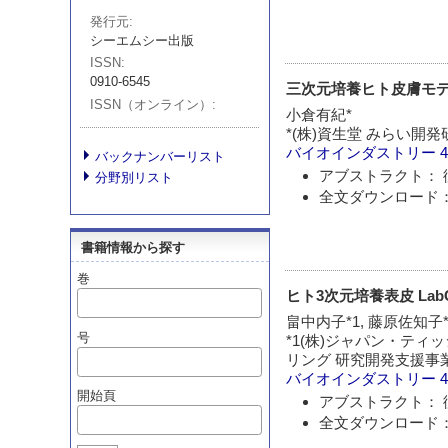
発行元
シーエムシー出版
ISSN
0910-6545
三次元培養ヒト皮膚モ
ISSN（オンライン）
小倉有紀*
*(株)資生堂 みらい開
バイオインダストリー
4
バックナンバーリスト
アブストラクト： 
分野別リスト
全文ダウンロード： 
書籍情報から探す
巻
ヒト3次元培養表皮 LabCy
畠中内子*1, 藤原佐知子*
号
*1(株)ジャパン・ティ
リング 研究開発支援事業
バイオインダストリー
4
開始頁
アブストラクト： 
全文ダウンロード： 