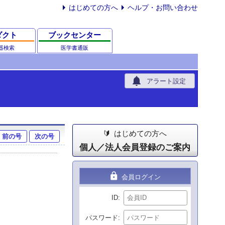
はじめての方へ
ヘルプ・お問い合わせ
ダクト
ブックセンター
器検索
医学書通販
notifications
アラート設定
はじめての方へ
前の号
次の号
個人／法人会員登録のご案内
lock
会員ログイン
ID
パスワード