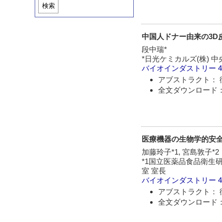
検索
中国人ドナー由来の3D
段中瑞*
*日光ケミカルズ(株) 
バイオインダストリー
4
アブストラクト： 
全文ダウンロード： 
医療機器の生物学的安
加藤玲子*1, 宮島敦子*2
*1国立医薬品食品衛生研
室 室長
バイオインダストリー
4
アブストラクト： 
全文ダウンロード： 