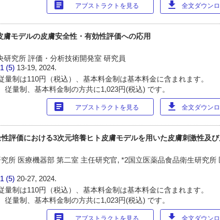
article
download
アブストラクトを見る
全文ダウンロー
皮膚モデルの皮膚安全性・有効性評価への応用
中央研究所 評価・分析技術開発室 研究員
1 (5)
13-19, 2024.
従量制は110円（税込）、基本料金制は基本料金に含まれます。
従量制、基本料金制の方共に1,023円(税込) です。
article
download
アブストラクトを見る
全文ダウンロー
全性評価における3次元培養ヒト皮膚モデルを用いた皮膚刺激性及び
究所 医療機器部 第二室 主任研究官, *2国立医薬品食品衛生研究所
1 (5)
20-27, 2024.
従量制は110円（税込）、基本料金制は基本料金に含まれます。
従量制、基本料金制の方共に1,023円(税込) です。
article
download
アブストラクトを見る
全文ダウンロー