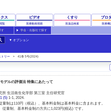
ックス
ビデオ
くすり
プロ
閲覧
医療動画視聴
医薬品検索
医療機
探す
学会・出版社で探す
rch
オプション
ストリー
41巻 5号(2024)
膚モデルの評価法 特集にあたって
究所 生活衛生化学部 第三室 主任研究官
1 (5)
1-1, 2024.
従量制は110円（税込）、基本料金制は基本料金に含まれます。
従量制、基本料金制の方共に1,023円(税込) です。