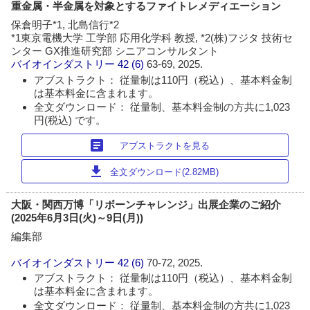
重金属・半金属を対象とするファイトレメディエーション
保倉明子*1, 北島信行*2
*1東京電機大学 工学部 応用化学科 教授, *2(株)フジタ 技術セ
ンター GX推進研究部 シニアコンサルタント
バイオインダストリー
42 (6)
63-69, 2025.
アブストラクト： 従量制は110円（税込）、基本料金制
は基本料金に含まれます。
全文ダウンロード： 従量制、基本料金制の方共に1,023
円(税込) です。
article
アブストラクトを見る
download
全文ダウンロード(2.82MB)
大阪・関西万博「リボーンチャレンジ」出展企業のご紹介
(2025年6月3日(火)～9日(月))
編集部
バイオインダストリー
42 (6)
70-72, 2025.
アブストラクト： 従量制は110円（税込）、基本料金制
は基本料金に含まれます。
全文ダウンロード： 従量制、基本料金制の方共に1,023