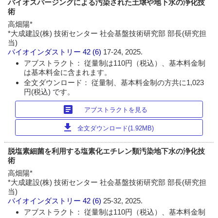
バイオスパージングによる汚染された土壌や地下水の浄化技
術
高畑陽*
*大成建設(株) 技術センター 社会基盤技術研究部 部長(研究担
当)
バイオインダストリー
42 (6)
17-24, 2025.
アブストラクト： 従量制は110円（税込）、基本料金制
は基本料金に含まれます。
全文ダウンロード： 従量制、基本料金制の方共に1,023
円(税込) です。
article
アブストラクトを見る
download
全文ダウンロード(1.92MB)
脱塩素細菌を利用する塩素化エチレン類汚染地下水の浄化技
術
高畑陽*
*大成建設(株) 技術センター 社会基盤技術研究部 部長(研究担
当)
バイオインダストリー
42 (6)
25-32, 2025.
アブストラクト： 従量制は110円（税込）、基本料金制