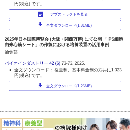
円(税込) です。
article
アブストラクトを見る
download
全文ダウンロード(1.81MB)
2025年日本国際博覧会 (大阪・関西万博) にて公開 「iPS細胞
由来心筋シート」の作製における培養装置の活用事例
編集部
バイオインダストリー
42 (6)
73-73, 2025.
全文ダウンロード： 従量制、基本料金制の方共に1,023
円(税込) です。
download
全文ダウンロード(1.26MB)