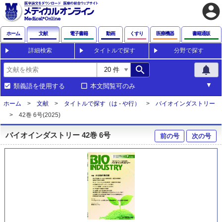
account_circle
ホーム
文献
電子書籍
動画
くすり
医療機器
書籍通販
詳細検索
タイトルで探す
分野で探す
search
notifications
類義語を使用する
本文閲覧可のみ
ホーム
文献
タイトルで探す（は - や行）
バイオインダストリー
42巻 6号(2025)
バイオインダストリー 42巻 6号
前の号
次の号