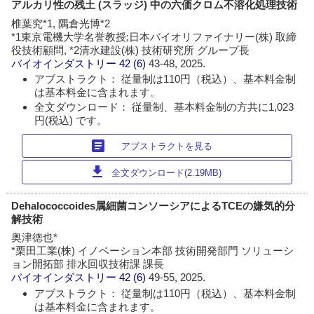
アルカリ性の残土 (スラッジ) 中の六価クロム不溶化処理技術
椎葉究*1, 隅倉光博*2
*1東京電機大学名誉教授;日本バイオリファイナリー(株) 取締
役技術顧問, *2清水建設(株) 技術研究所 グループ長
バイオインダストリー
42 (6)
43-48, 2025.
アブストラクト： 従量制は110円（税込）、基本料金制
は基本料金に含まれます。
全文ダウンロード： 従量制、基本料金制の方共に1,023
円(税込) です。
article
アブストラクトを見る
download
全文ダウンロード(2.19MB)
Dehalococcoides属細菌コンソーシアによるTCEの嫌気的分
解技術
奥津徳也*
*栗田工業(株) イノベーション本部 技術開発部門 ソリューシ
ョン開拓部 排水回収技術課 課長
バイオインダストリー
42 (6)
49-55, 2025.
アブストラクト： 従量制は110円（税込）、基本料金制
は基本料金に含まれます。