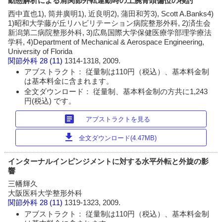
動態解析による肩関節外転運動時の上腕骨頭偏位の検討
西中直也1), 筒井廣明1), 近良明2), 蒲田和芳3), Scott A.Banks4)
1)昭和大学藤が丘リハビリテーション病院整形外科, 2)済生会
新潟第二病院整形外科, 3)広島国際大学保健医療学部理学療法
学科, 4)Department of Mechanical & Aerospace Engineering,
University of Florida
関節外科
28 (11)
1314-1318, 2009.
アブストラクト： 従量制は110円（税込）、基本料金制
は基本料金に含まれます。
全文ダウンロード： 従量制、基本料金制の方共に1,243
円(税込) です。
article
アブストラクトを見る
download
全文ダウンロード(4.47MB)
インターナルインピンジメントに対する水平外転と外旋の影
響
三幡輝久
大阪医科大学整形外科
関節外科
28 (11)
1319-1323, 2009.
アブストラクト： 従量制は110円（税込）、基本料金制