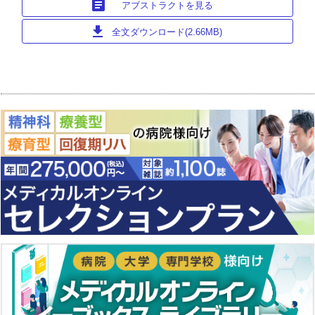
article
アブストラクトを見る
download
全文ダウンロード(2.66MB)