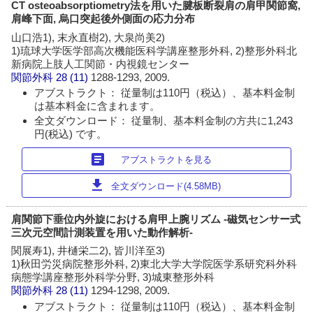
CT osteoabsorptiometry法を用いた腱板断裂肩の肩甲関節窩,
肩峰下面, 烏口突起後外側面の応力分布
山口浩1), 末永直樹2), 大泉尚美2)
1)琉球大学医学部高次機能医科学講座整形外科, 2)整形外科北
新病院上肢人工関節・内視鏡センター
関節外科
28 (11)
1288-1293, 2009.
アブストラクト： 従量制は110円（税込）、基本料金制
は基本料金に含まれます。
全文ダウンロード： 従量制、基本料金制の方共に1,243
円(税込) です。
article
アブストラクトを見る
download
全文ダウンロード(4.58MB)
肩関節下垂位内外旋における肩甲上腕リズム -磁気センサー式
三次元空間計測装置を用いた動作解析-
関展寿1), 井樋栄二2), 皆川洋至3)
1)秋田労災病院整形外科, 2)東北大学大学院医学系研究科外科
病態学講座整形外科学分野, 3)城東整形外科
関節外科
28 (11)
1294-1298, 2009.
アブストラクト： 従量制は110円（税込）、基本料金制