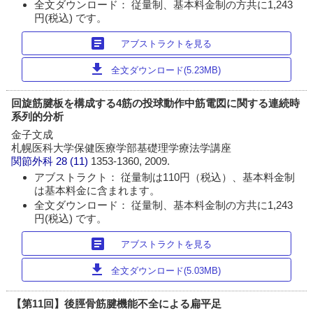
全文ダウンロード： 従量制、基本料金制の方共に1,243
円(税込) です。
article
アブストラクトを見る
download
全文ダウンロード(5.23MB)
回旋筋腱板を構成する4筋の投球動作中筋電図に関する連続時
系列的分析
金子文成
札幌医科大学保健医療学部基礎理学療法学講座
関節外科
28 (11)
1353-1360, 2009.
アブストラクト： 従量制は110円（税込）、基本料金制
は基本料金に含まれます。
全文ダウンロード： 従量制、基本料金制の方共に1,243
円(税込) です。
article
アブストラクトを見る
download
全文ダウンロード(5.03MB)
【第11回】後脛骨筋腱機能不全による扁平足