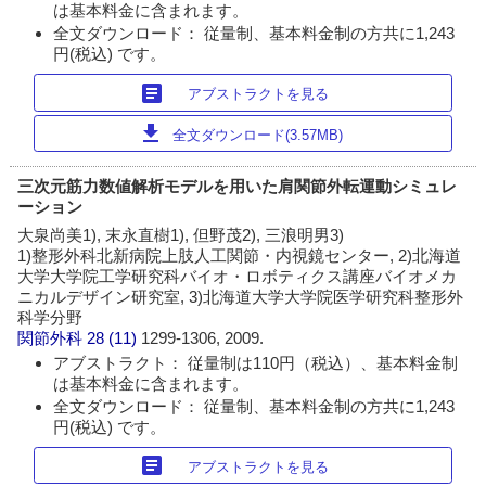
は基本料金に含まれます。
全文ダウンロード： 従量制、基本料金制の方共に1,243
円(税込) です。
article
アブストラクトを見る
download
全文ダウンロード(3.57MB)
三次元筋力数値解析モデルを用いた肩関節外転運動シミュレ
ーション
大泉尚美1), 末永直樹1), 但野茂2), 三浪明男3)
1)整形外科北新病院上肢人工関節・内視鏡センター, 2)北海道
大学大学院工学研究科バイオ・ロボティクス講座バイオメカ
ニカルデザイン研究室, 3)北海道大学大学院医学研究科整形外
科学分野
関節外科
28 (11)
1299-1306, 2009.
アブストラクト： 従量制は110円（税込）、基本料金制
は基本料金に含まれます。
全文ダウンロード： 従量制、基本料金制の方共に1,243
円(税込) です。
article
アブストラクトを見る