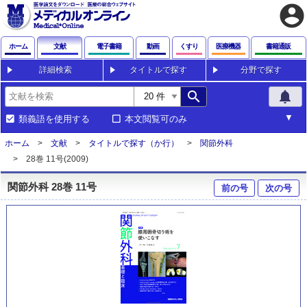
account_circle
ホーム
文献
電子書籍
動画
くすり
医療機器
書籍通販
詳細検索
タイトルで探す
分野で探す
search
notifications
類義語を使用する
本文閲覧可のみ
ホーム
文献
タイトルで探す（か行）
関節外科
28巻 11号(2009)
関節外科 28巻 11号
前の号
次の号