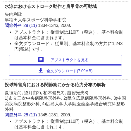
水泳におけるストローク動作と肩甲骨の可動域
矢内利政
早稲田大学スポーツ科学学術院
関節外科
28 (11)
1334-1343, 2009.
アブストラクト： 従量制は110円（税込）、基本料金制
は基本料金に含まれます。
全文ダウンロード： 従量制、基本料金制の方共に1,243
円(税込) です。
article
アブストラクトを見る
download
全文ダウンロード(7.09MB)
投球障害肩における関節窩にかかる応力分布の解析
夏恒治1), 望月由2), 柏木健児3), 越智光夫3)
1)市立三次中央病院整形外科, 2)県立広島病院整形外科, 3)中国
労災病院整形外科, 4)広島大学大学院医歯薬学総合研究科整形
外科
関節外科
28 (11)
1345-1351, 2009.
アブストラクト： 従量制は110円（税込）、基本料金制
は基本料金に含まれます。