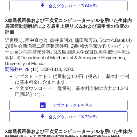
download
全文ダウンロード(5.64MB)
X線透視画像および三次元コンピュータモデルを用いた生体内
肩関節動態解析による肩甲上腕リズムおよび肩甲骨の位置の
評価
近良明1), 西中直也2), 筒井廣明2), 蒲田和芳3), Scott A.Banks4)
1)済生会新潟第二病院整形外科, 2)昭和大学藤が丘リハビリテ
ーション病院整形外科, 3)広島国際大学保健医療学部理学療法
学科, 4)Department of Mechanical & Aerospace Engineering,
University of Florida
関節外科
28 (11)
1308-1313, 2009.
アブストラクト： 従量制は110円（税込）、基本料金制
は基本料金に含まれます。
全文ダウンロード： 従量制、基本料金制の方共に1,243
円(税込) です。
article
アブストラクトを見る
download
全文ダウンロード(4.72MB)
X線透視画像および三次元コンピュータモデルを用いた生体内