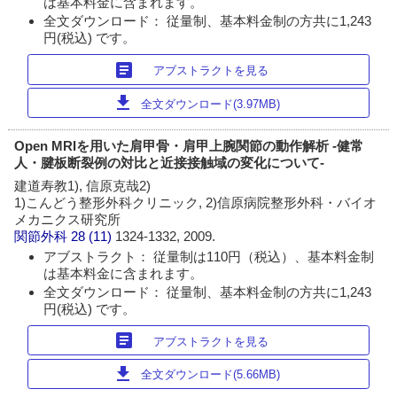
は基本料金に含まれます。
全文ダウンロード： 従量制、基本料金制の方共に1,243
円(税込) です。
article
アブストラクトを見る
download
全文ダウンロード(3.97MB)
Open MRIを用いた肩甲骨・肩甲上腕関節の動作解析 -健常
人・腱板断裂例の対比と近接接触域の変化について-
建道寿教1), 信原克哉2)
1)こんどう整形外科クリニック, 2)信原病院整形外科・バイオ
メカニクス研究所
関節外科
28 (11)
1324-1332, 2009.
アブストラクト： 従量制は110円（税込）、基本料金制
は基本料金に含まれます。
全文ダウンロード： 従量制、基本料金制の方共に1,243
円(税込) です。
article
アブストラクトを見る
download
全文ダウンロード(5.66MB)