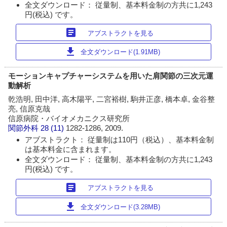
全文ダウンロード： 従量制、基本料金制の方共に1,243
円(税込) です。
article
アブストラクトを見る
download
全文ダウンロード(1.91MB)
モーションキャプチャーシステムを用いた肩関節の三次元運
動解析
乾浩明, 田中洋, 高木陽平, 二宮裕樹, 駒井正彦, 橋本卓, 金谷整
亮, 信原克哉
信原病院・バイオメカニクス研究所
関節外科
28 (11)
1282-1286, 2009.
アブストラクト： 従量制は110円（税込）、基本料金制
は基本料金に含まれます。
全文ダウンロード： 従量制、基本料金制の方共に1,243
円(税込) です。
article
アブストラクトを見る
download
全文ダウンロード(3.28MB)