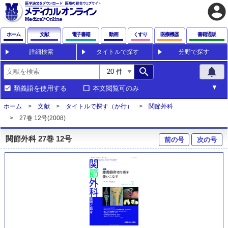
account_circle
ホーム
文献
電子書籍
動画
くすり
医療機器
書籍通販
詳細検索
タイトルで探す
分野で探す
search
notifications
類義語を使用する
本文閲覧可のみ
ホーム
文献
タイトルで探す（か行）
関節外科
27巻 12号(2008)
関節外科 27巻 12号
前の号
次の号