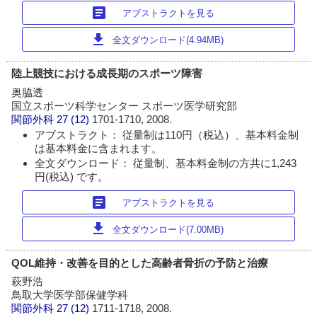
article
アブストラクトを見る
download
全文ダウンロード(4.94MB)
陸上競技における成長期のスポーツ障害
奥脇透
国立スポーツ科学センター スポーツ医学研究部
関節外科
27 (12)
1701-1710, 2008.
アブストラクト： 従量制は110円（税込）、基本料金制
は基本料金に含まれます。
全文ダウンロード： 従量制、基本料金制の方共に1,243
円(税込) です。
article
アブストラクトを見る
download
全文ダウンロード(7.00MB)
QOL維持・改善を目的とした高齢者骨折の予防と治療
萩野浩
鳥取大学医学部保健学科
関節外科
27 (12)
1711-1718, 2008.