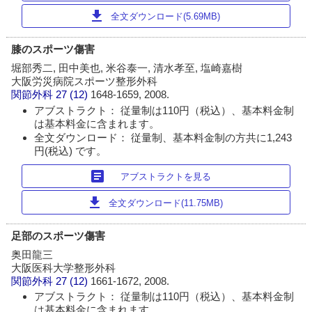
download
全文ダウンロード(5.69MB)
膝のスポーツ傷害
堀部秀二, 田中美也, 米谷泰一, 清水孝至, 塩崎嘉樹
大阪労災病院スポーツ整形外科
関節外科
27 (12)
1648-1659, 2008.
アブストラクト： 従量制は110円（税込）、基本料金制
は基本料金に含まれます。
全文ダウンロード： 従量制、基本料金制の方共に1,243
円(税込) です。
article
アブストラクトを見る
download
全文ダウンロード(11.75MB)
足部のスポーツ傷害
奥田龍三
大阪医科大学整形外科
関節外科
27 (12)
1661-1672, 2008.
アブストラクト： 従量制は110円（税込）、基本料金制
は基本料金に含まれます。