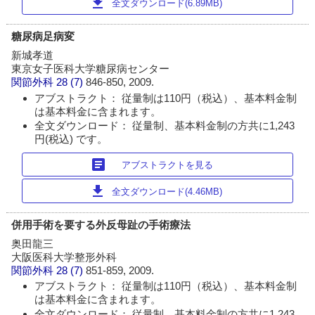
download
全文ダウンロード(6.89MB)
糖尿病足病変
新城孝道
東京女子医科大学糖尿病センター
関節外科
28 (7)
846-850, 2009.
アブストラクト： 従量制は110円（税込）、基本料金制
は基本料金に含まれます。
全文ダウンロード： 従量制、基本料金制の方共に1,243
円(税込) です。
article
アブストラクトを見る
download
全文ダウンロード(4.46MB)
併用手術を要する外反母趾の手術療法
奥田龍三
大阪医科大学整形外科
関節外科
28 (7)
851-859, 2009.
アブストラクト： 従量制は110円（税込）、基本料金制
は基本料金に含まれます。
全文ダウンロード： 従量制、基本料金制の方共に1,243