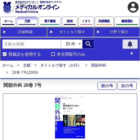
account_circle
ホーム
文献
電子書籍
動画
くすり
医療機器
書籍通販
詳細検索
タイトルで探す
分野で探す
search
notifications
類義語を使用する
本文閲覧可のみ
ホーム
文献
タイトルで探す（か行）
関節外科
28巻 7号(2009)
関節外科 28巻 7号
前の号
次の号