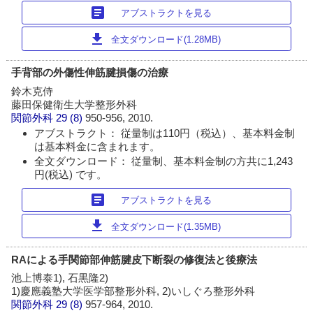
article
アブストラクトを見る
download
全文ダウンロード(1.28MB)
手背部の外傷性伸筋腱損傷の治療
鈴木克侍
藤田保健衛生大学整形外科
関節外科
29 (8)
950-956, 2010.
アブストラクト： 従量制は110円（税込）、基本料金制
は基本料金に含まれます。
全文ダウンロード： 従量制、基本料金制の方共に1,243
円(税込) です。
article
アブストラクトを見る
download
全文ダウンロード(1.35MB)
RAによる手関節部伸筋腱皮下断裂の修復法と後療法
池上博泰1), 石黒隆2)
1)慶應義塾大学医学部整形外科, 2)いしぐろ整形外科
関節外科
29 (8)
957-964, 2010.