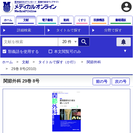
account_circle
ホーム
文献
電子書籍
動画
くすり
医療機器
書籍通販
詳細検索
タイトルで探す
分野で探す
search
notifications
類義語を使用する
本文閲覧可のみ
ホーム
文献
タイトルで探す（か行）
関節外科
29巻 8号(2010)
関節外科 29巻 8号
前の号
次の号