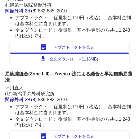
札幌第一病院整形外科
関節外科
29 (8)
882-885, 2010.
アブストラクト： 従量制は110円（税込）、基本料金制
は基本料金に含まれます。
全文ダウンロード： 従量制、基本料金制の方共に1,243
円(税込) です。
article
アブストラクトを見る
download
全文ダウンロード(1.18MB)
屈筋腱縫合(Zone I, II)―Yoshizu法による縫合と早期自動屈曲
法―
坪川直人
(財)新潟手の外科研究所
関節外科
29 (8)
886-892, 2010.
アブストラクト： 従量制は110円（税込）、基本料金制
は基本料金に含まれます。
全文ダウンロード： 従量制、基本料金制の方共に1,243
円(税込) です。
article
アブストラクトを見る