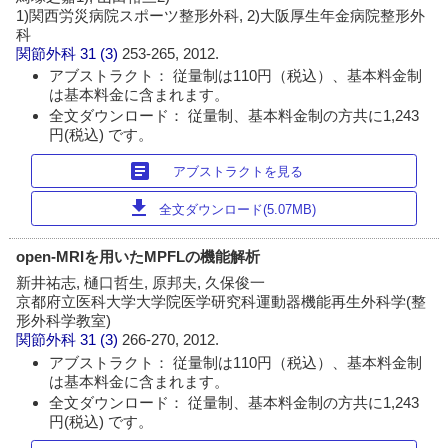
1)関西労災病院スポーツ整形外科, 2)大阪厚生年金病院整形外
科
関節外科
31 (3)
253-265, 2012.
アブストラクト： 従量制は110円（税込）、基本料金制
は基本料金に含まれます。
全文ダウンロード： 従量制、基本料金制の方共に1,243
円(税込) です。
article
アブストラクトを見る
download
全文ダウンロード(5.07MB)
open-MRIを用いたMPFLの機能解析
新井祐志, 樋口哲生, 原邦夫, 久保俊一
京都府立医科大学大学院医学研究科運動器機能再生外科学(整
形外科学教室)
関節外科
31 (3)
266-270, 2012.
アブストラクト： 従量制は110円（税込）、基本料金制
は基本料金に含まれます。
全文ダウンロード： 従量制、基本料金制の方共に1,243
円(税込) です。