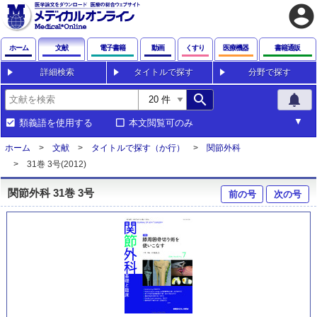
account_circle
ホーム
文献
電子書籍
動画
くすり
医療機器
書籍通販
詳細検索
タイトルで探す
分野で探す
search
notifications
類義語を使用する
本文閲覧可のみ
ホーム
文献
タイトルで探す（か行）
関節外科
31巻 3号(2012)
関節外科 31巻 3号
前の号
次の号