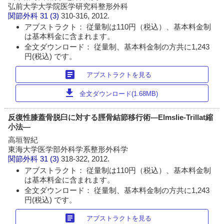
弘前大学大学院医学研究科整形外科
関節外科
31 (3)
310-316, 2012.
アブストラクト： 従量制は110円（税込）、基本料金制
は基本料金に含まれます。
全文ダウンロード： 従量制、基本料金制の方共に1,243
円(税込) です。
article
アブストラクトを見る
download
全文ダウンロード(1.68MB)
反復性膝蓋骨脱臼に対する脛骨結節移行術―Elmslie-Trillat縮
小法―
高垣智紀
東海大学医学部外科学系整形外科学
関節外科
31 (3)
318-322, 2012.
アブストラクト： 従量制は110円（税込）、基本料金制
は基本料金に含まれます。
全文ダウンロード： 従量制、基本料金制の方共に1,243
円(税込) です。
article
アブストラクトを見る