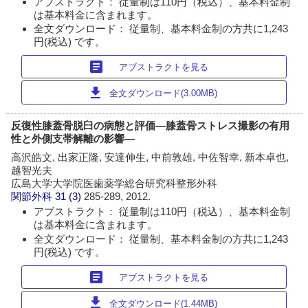
アブストラクト： 従量制は110円（税込）、基本料金制
は基本料金に含まれます。
全文ダウンロード： 従量制、基本料金制の方共に1,243
円(税込) です。
article
アブストラクトを見る
download
全文ダウンロード(3.00MB)
反復性膝蓋骨脱臼の病態と評価―膝蓋骨ストレス撮影の有用
性と外側支帯解離の影響―
高沢皓文, 出家正隆, 安達伸生, 中前敦雄, 中佐智幸, 新本卓也,
越智光夫
広島大学大学院医歯薬学総合研究科整形外科
関節外科
31 (3)
285-289, 2012.
アブストラクト： 従量制は110円（税込）、基本料金制
は基本料金に含まれます。
全文ダウンロード： 従量制、基本料金制の方共に1,243
円(税込) です。
article
アブストラクトを見る
download
全文ダウンロード(1.44MB)