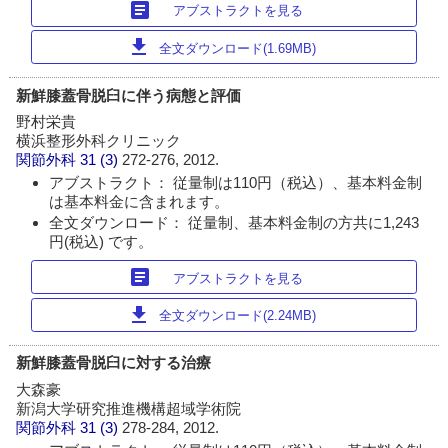
article
アブストラクトを見る
download
全文ダウンロード(1.69MB)
新鮮膝蓋骨脱臼に伴う病態と評価
野村栄貴
横浜整形外科クリニック
関節外科
31 (3)
272-276, 2012.
アブストラクト： 従量制は110円（税込）、基本料金制
は基本料金に含まれます。
全文ダウンロード： 従量制、基本料金制の方共に1,243
円(税込) です。
article
アブストラクトを見る
download
全文ダウンロード(2.24MB)
新鮮膝蓋骨脱臼に対する治療
大森豪
新潟大学研究推進機構超域学術院
関節外科
31 (3)
278-284, 2012.