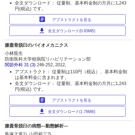
全文ダウンロード： 従量制、基本料金制の方共に1,243
円(税込) です。
article
アブストラクトを見る
download
全文ダウンロード(0.83MB)
膝蓋骨脱臼のバイオメカニクス
小林龍生
防衛医科大学校病院リハビリテーション部
関節外科
31 (3)
246-252, 2012.
アブストラクト： 従量制は110円（税込）、基本料金制
は基本料金に含まれます。
全文ダウンロード： 従量制、基本料金制の方共に1,243
円(税込) です。
article
アブストラクトを見る
download
全文ダウンロード(1.78MB)
膝蓋骨脱臼の病態―動態解析―
鳥塚之嘉1), 山田裕三2)