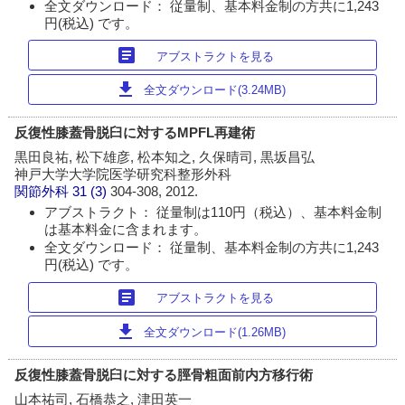
全文ダウンロード： 従量制、基本料金制の方共に1,243
円(税込) です。
article
アブストラクトを見る
download
全文ダウンロード(3.24MB)
反復性膝蓋骨脱臼に対するMPFL再建術
黒田良祐, 松下雄彦, 松本知之, 久保晴司, 黒坂昌弘
神戸大学大学院医学研究科整形外科
関節外科
31 (3)
304-308, 2012.
アブストラクト： 従量制は110円（税込）、基本料金制
は基本料金に含まれます。
全文ダウンロード： 従量制、基本料金制の方共に1,243
円(税込) です。
article
アブストラクトを見る
download
全文ダウンロード(1.26MB)
反復性膝蓋骨脱臼に対する脛骨粗面前内方移行術
山本祐司, 石橋恭之, 津田英一