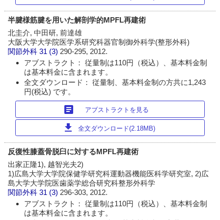
半腱様筋腱を用いた解剖学的MPFL再建術
北圭介, 中田研, 前達雄
大阪大学大学院医学系研究科器官制御外科学(整形外科)
関節外科
31 (3)
290-295, 2012.
アブストラクト： 従量制は110円（税込）、基本料金制
は基本料金に含まれます。
全文ダウンロード： 従量制、基本料金制の方共に1,243
円(税込) です。
article
アブストラクトを見る
download
全文ダウンロード(2.18MB)
反復性膝蓋骨脱臼に対するMPFL再建術
出家正隆1), 越智光夫2)
1)広島大学大学院保健学研究科運動器機能医科学研究室, 2)広
島大学大学院医歯薬学総合研究科整形外科学
関節外科
31 (3)
296-303, 2012.
アブストラクト： 従量制は110円（税込）、基本料金制
は基本料金に含まれます。