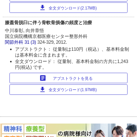
download
全文ダウンロード(2.17MB)
膝蓋骨脱臼に伴う骨軟骨損傷の頻度と治療
中川泰彰, 向井章悟
国立病院機構京都医療センター整形外科
関節外科
31 (3)
324-329, 2012.
アブストラクト： 従量制は110円（税込）、基本料金制
は基本料金に含まれます。
全文ダウンロード： 従量制、基本料金制の方共に1,243
円(税込) です。
article
アブストラクトを見る
download
全文ダウンロード(1.97MB)