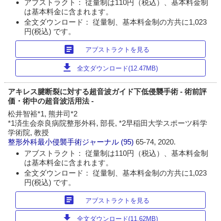
アブストラクト： 従量制は110円（税込）、基本料金制
は基本料金に含まれます。
全文ダウンロード： 従量制、基本料金制の方共に1,023
円(税込) です。
article
アブストラクトを見る
download
全文ダウンロード(12.47MB)
アキレス腱断裂に対する超音波ガイド下低侵襲手術 - 術前評
価・術中の超音波活用法 -
松井智裕*1, 熊井司*2
*1済生会奈良病院整形外科, 部長, *2早稲田大学スポーツ科学
学術院, 教授
整形外科最小侵襲手術ジャーナル
(95)
65-74, 2020.
アブストラクト： 従量制は110円（税込）、基本料金制
は基本料金に含まれます。
全文ダウンロード： 従量制、基本料金制の方共に1,023
円(税込) です。
article
アブストラクトを見る
download
全文ダウンロード(11.62MB)