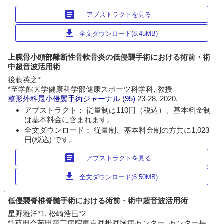
article
アブストラクトを見る
download
全文ダウンロード(8.45MB)
上腕骨小頭部離断性骨軟骨炎の低侵襲手術における術前・術
中超音波活用術
後藤英之*
*至学館大学健康科学部健康スポーツ科学科, 教授
整形外科最小侵襲手術ジャーナル
(95)
23-28, 2020.
アブストラクト： 従量制は110円（税込）、基本料金制
は基本料金に含まれます。
全文ダウンロード： 従量制、基本料金制の方共に1,023
円(税込) です。
article
アブストラクトを見る
download
全文ダウンロード(6.50MB)
低侵襲脊椎脊髄手術における術前・術中超音波活用術
星野雅洋*1, 松崎浩巳*2
*1苑田会苑田第三病院東京脊椎脊髄病センター, センター長,