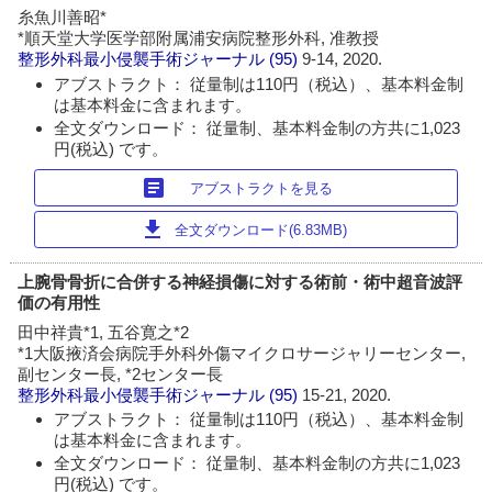
糸魚川善昭*
*順天堂大学医学部附属浦安病院整形外科, 准教授
整形外科最小侵襲手術ジャーナル
(95)
9-14, 2020.
アブストラクト： 従量制は110円（税込）、基本料金制
は基本料金に含まれます。
全文ダウンロード： 従量制、基本料金制の方共に1,023
円(税込) です。
article
アブストラクトを見る
download
全文ダウンロード(6.83MB)
上腕骨骨折に合併する神経損傷に対する術前・術中超音波評
価の有用性
田中祥貴*1, 五谷寛之*2
*1大阪掖済会病院手外科外傷マイクロサージャリーセンター,
副センター長, *2センター長
整形外科最小侵襲手術ジャーナル
(95)
15-21, 2020.
アブストラクト： 従量制は110円（税込）、基本料金制
は基本料金に含まれます。
全文ダウンロード： 従量制、基本料金制の方共に1,023
円(税込) です。