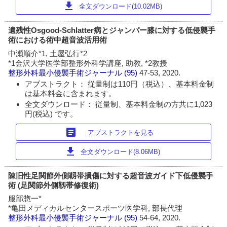
download
全文ダウンロード(10.02MB)
遺残性Osgood-Schlatter病とジャンパー膝に対する低侵襲手
術における術中超音波活用術
中瀬順介*1, 土屋弘行*2
*1金沢大学医学部整形外科学講座, 助教, *2教授
整形外科最小侵襲手術ジャーナル
(95)
47-53, 2020.
アブストラクト： 従量制は110円（税込）、基本料金制
は基本料金に含まれます。
全文ダウンロード： 従量制、基本料金制の方共に1,023
円(税込) です。
article
アブストラクトを見る
download
全文ダウンロード(8.06MB)
陳旧性足関節外側靱帯損傷に対する超音波ガイド下低侵襲手
術 (足関節外側靱帯修復術)
服部惣一*
*亀田メディカルセンタースポーツ医学科, 部長代理
整形外科最小侵襲手術ジャーナル
(95)
54-64, 2020.