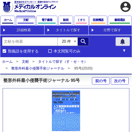
account_circle
ホーム
文献
電子書籍
動画
くすり
医療機器
書籍通販
詳細検索
タイトルで探す
分野で探す
search
notifications
類義語を使用する
本文閲覧可のみ
ホーム
文献
タイトルで探す（す・せ・そ）
整形外科最小侵襲手術ジャーナル
95号(2020)
整形外科最小侵襲手術ジャーナル 95号
前の号
次の号