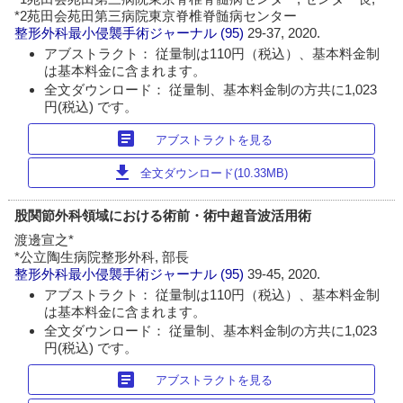
*2苑田会苑田第三病院東京脊椎脊髄病センター
整形外科最小侵襲手術ジャーナル
(95)
29-37, 2020.
アブストラクト： 従量制は110円（税込）、基本料金制
は基本料金に含まれます。
全文ダウンロード： 従量制、基本料金制の方共に1,023
円(税込) です。
article
アブストラクトを見る
download
全文ダウンロード(10.33MB)
股関節外科領域における術前・術中超音波活用術
渡邊宣之*
*公立陶生病院整形外科, 部長
整形外科最小侵襲手術ジャーナル
(95)
39-45, 2020.
アブストラクト： 従量制は110円（税込）、基本料金制
は基本料金に含まれます。
全文ダウンロード： 従量制、基本料金制の方共に1,023
円(税込) です。
article
アブストラクトを見る