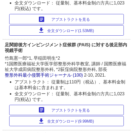
全文ダウンロード： 従量制、基本料金制の方共に1,023
円(税込) です。
article
アブストラクトを見る
download
全文ダウンロード(1.53MB)
足関節後方インピンジメント症候群 (PAIS) に対する後足部内
視鏡手術
竹島憲一郎*1, 早稲田明生*2
*1国際医療福祉大学医学部整形外科学教室, 講師 / 国際医療福
祉大学成田病院整形外科, *2荻窪病院整形外科, 部長
整形外科最小侵襲手術ジャーナル
(100)
2-10, 2021.
アブストラクト： 従量制は110円（税込）、基本料金制
は基本料金に含まれます。
全文ダウンロード： 従量制、基本料金制の方共に1,023
円(税込) です。
article
アブストラクトを見る
download
全文ダウンロード(9.99MB)