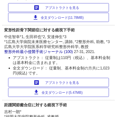
article
アブストラクトを見る
download
全文ダウンロード(11.78MB)
変形性距骨下関節症に対する鏡視下手術
中佐智幸*1, 生田祥也*2, 安達伸生*3
*1広島大学病院未来医療センター, 講師, *2整形外科, 助教, *3
広島大学大学院医系科学研究科整形外科学, 教授
整形外科最小侵襲手術ジャーナル
(100)
27-31, 2021.
アブストラクト： 従量制は110円（税込）、基本料金制
は基本料金に含まれます。
全文ダウンロード： 従量制、基本料金制の方共に1,023
円(税込) です。
article
アブストラクトを見る
download
全文ダウンロード(5.47MB)
距踵関節癒合症に対する鏡視下手術
吉村一朗*
*福岡大学病院整形外科, 准教授