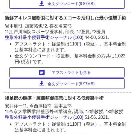
download
全文ダウンロード(6.87MB)
新鮮アキレス腱断裂に対するエコーを活用した最小侵襲手術
岩本航*1, 加藤拓也*2, 喜友名翼*3
*1江戸川病院スポーツ医学科, 部長, *2医員, *3医員
整形外科最小侵襲手術ジャーナル
(100)
44-50, 2021.
アブストラクト： 従量制は110円（税込）、基本料金制
は基本料金に含まれます。
全文ダウンロード： 従量制、基本料金制の方共に1,023
円(税込) です。
article
アブストラクトを見る
download
全文ダウンロード(8.97MB)
後足部の腫瘍・腫瘍類似疾患に対する低侵襲手術
安井洋一*1, 今西淳悟*2, 宮本亘*3
*1帝京大学医学部整形外科学講座, 講師, *2准教授, *3准教授
整形外科最小侵襲手術ジャーナル
(100)
51-56, 2021.
アブストラクト： 従量制は110円（税込）、基本料金制
は基本料金に含まれます。