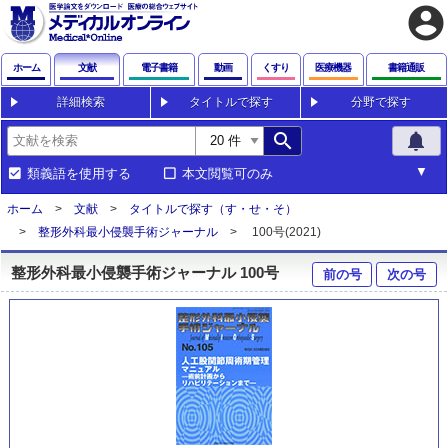
account_circle
ホーム
文献
電子書籍
動画
くすり
医療機器
書籍通販
詳細検索
タイトルで探す
分野で探す
search
notifications
類義語を使用する
本文閲覧可のみ
ホーム
文献
タイトルで探す（す・せ・そ）
整形外科最小侵襲手術ジャーナル
100号(2021)
整形外科最小侵襲手術ジャーナル 100号
前の号
次の号