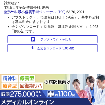
雑賀建多*
*岡山大学病院整形外科, 助教
整形外科最小侵襲手術ジャーナル
(100)
63-70, 2021.
アブストラクト： 従量制は110円（税込）、基本料金制
は基本料金に含まれます。
全文ダウンロード： 従量制、基本料金制の方共に1,023
円(税込) です。
article
アブストラクトを見る
download
全文ダウンロード(8.96MB)