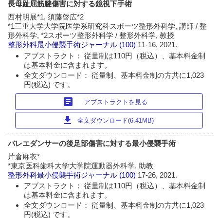
長母趾屈筋腱傷害に対する鏡視下手術
西村明展*1, 須藤啓広*2
*1三重大学大学院医学系研究科スポーツ整形外科学, 講師 / 整
形外科学, *2スポーツ整形外科学 / 整形外科学, 教授
整形外科最小侵襲手術ジャーナル
(100)
11-16, 2021.
アブストラクト： 従量制は110円（税込）、基本料金制
は基本料金に含まれます。
全文ダウンロード： 従量制、基本料金制の方共に1,023
円(税込) です。
article
アブストラクトを見る
download
全文ダウンロード(6.41MB)
バレエダンサーの後足部傷害に対する最小侵襲手術
片倉麻衣*
*東京医科歯科大学大学院運動器外科学, 助教
整形外科最小侵襲手術ジャーナル
(100)
17-26, 2021.
アブストラクト： 従量制は110円（税込）、基本料金制
は基本料金に含まれます。
全文ダウンロード： 従量制、基本料金制の方共に1,023
円(税込) です。