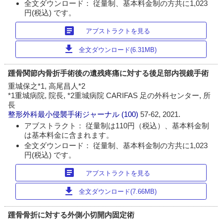
全文ダウンロード： 従量制、基本料金制の方共に1,023
円(税込) です。
article
アブストラクトを見る
download
全文ダウンロード(6.31MB)
踵骨関節内骨折手術後の遺残疼痛に対する後足部内視鏡手術
重城保之*1, 高尾昌人*2
*1重城病院, 院長, *2重城病院 CARIFAS 足の外科センター, 所
長
整形外科最小侵襲手術ジャーナル
(100)
57-62, 2021.
アブストラクト： 従量制は110円（税込）、基本料金制
は基本料金に含まれます。
全文ダウンロード： 従量制、基本料金制の方共に1,023
円(税込) です。
article
アブストラクトを見る
download
全文ダウンロード(7.66MB)
踵骨骨折に対する外側小切開内固定術