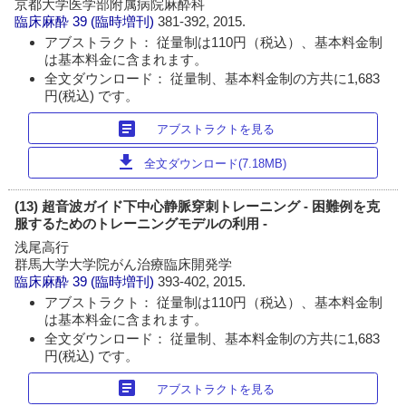
京都大学医学部附属病院麻酔科
臨床麻酔
39 (臨時増刊)
381-392, 2015.
アブストラクト： 従量制は110円（税込）、基本料金制
は基本料金に含まれます。
全文ダウンロード： 従量制、基本料金制の方共に1,683
円(税込) です。
article
アブストラクトを見る
download
全文ダウンロード(7.18MB)
(13) 超音波ガイド下中心静脈穿刺トレーニング - 困難例を克
服するためのトレーニングモデルの利用 -
浅尾高行
群馬大学大学院がん治療臨床開発学
臨床麻酔
39 (臨時増刊)
393-402, 2015.
アブストラクト： 従量制は110円（税込）、基本料金制
は基本料金に含まれます。
全文ダウンロード： 従量制、基本料金制の方共に1,683
円(税込) です。
article
アブストラクトを見る