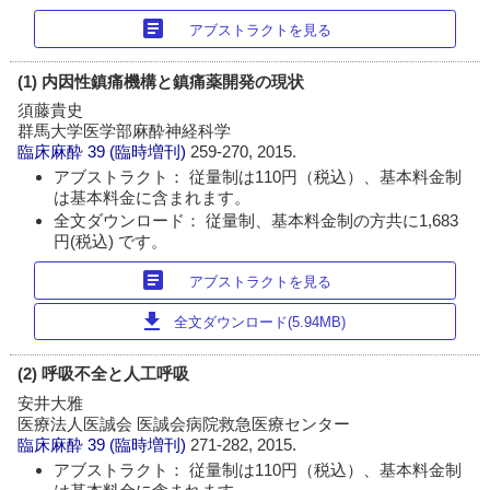
article
アブストラクトを見る
(1) 内因性鎮痛機構と鎮痛薬開発の現状
須藤貴史
群馬大学医学部麻酔神経科学
臨床麻酔
39 (臨時増刊)
259-270, 2015.
アブストラクト： 従量制は110円（税込）、基本料金制
は基本料金に含まれます。
全文ダウンロード： 従量制、基本料金制の方共に1,683
円(税込) です。
article
アブストラクトを見る
download
全文ダウンロード(5.94MB)
(2) 呼吸不全と人工呼吸
安井大雅
医療法人医誠会 医誠会病院救急医療センター
臨床麻酔
39 (臨時増刊)
271-282, 2015.
アブストラクト： 従量制は110円（税込）、基本料金制