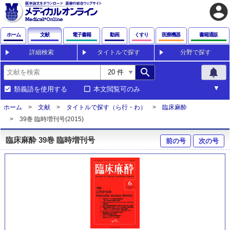
account_circle
ホーム
文献
電子書籍
動画
くすり
医療機器
書籍通販
詳細検索
タイトルで探す
分野で探す
search
notifications
類義語を使用する
本文閲覧可のみ
ホーム
文献
タイトルで探す（ら行・わ）
臨床麻酔
39巻 臨時増刊号(2015)
臨床麻酔 39巻 臨時増刊号
前の号
次の号