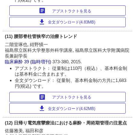
article
アブストラクトを見る
download
全文ダウンロード(4.83MB)
(11) 腰部脊柱管狭窄の治療トレンド
二階堂琢也, 紺野愼一
福島県立医科大学整形外科学講座, 福島県立医科大学附属病院
長兼副学長
臨床麻酔
39 (臨時増刊)
373-380, 2015.
アブストラクト： 従量制は110円（税込）、基本料金制
は基本料金に含まれます。
全文ダウンロード： 従量制、基本料金制の方共に1,683
円(税込) です。
article
アブストラクトを見る
download
全文ダウンロード(4.62MB)
(12) 日帰り電気痙攣療法における麻酔・周術期管理の注意点
佐藤雅美, 福田和彦