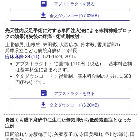
article
アブストラクトを見る
download
全文ダウンロード(7.02MB)
先天性内反足手術に対する単回注入法による末梢神経ブロッ
クの効果消失後の疼痛 - 術式別検討 -
上北郁男, 山根悠, 末田彩, 大西広泰, 鈴木毅, 香川哲郎1)
兵庫県立こども病院麻酔科, 1)部長
臨床麻酔
39 (11)
1521-1524, 2015.
アブストラクト： 従量制は110円（税込）、基本料金制
は基本料金に含まれます。
全文ダウンロード： 従量制、基本料金制の方共に1,683
円(税込) です。
article
アブストラクトを見る
download
全文ダウンロード(3.26MB)
脊髄くも膜下麻酔中に生じた無気肺から低酸素血症となった
症例
田尻治1),*, 赤坂徳子1), 矢郷泰子1), 永田美和1), 谷川沙織1), 田