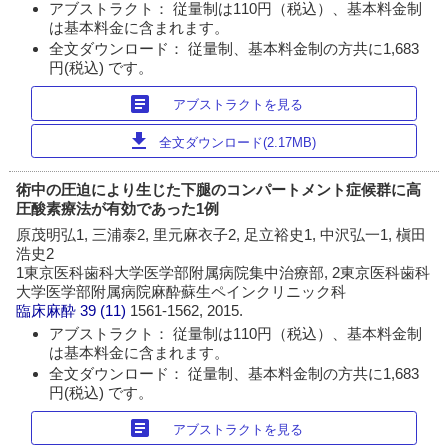
アブストラクト： 従量制は110円（税込）、基本料金制
は基本料金に含まれます。
全文ダウンロード： 従量制、基本料金制の方共に1,683
円(税込) です。
article
アブストラクトを見る
download
全文ダウンロード(2.17MB)
術中の圧迫により生じた下腿のコンパートメント症候群に高
圧酸素療法が有効であった1例
原茂明弘1, 三浦泰2, 里元麻衣子2, 足立裕史1, 中沢弘一1, 槇田
浩史2
1東京医科歯科大学医学部附属病院集中治療部, 2東京医科歯科
大学医学部附属病院麻酔蘇生ペインクリニック科
臨床麻酔
39 (11)
1561-1562, 2015.
アブストラクト： 従量制は110円（税込）、基本料金制
は基本料金に含まれます。
全文ダウンロード： 従量制、基本料金制の方共に1,683
円(税込) です。
article
アブストラクトを見る