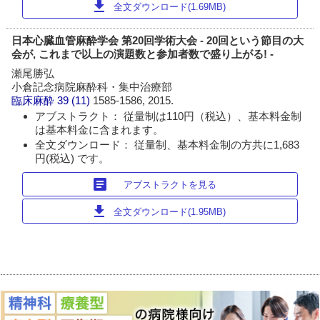
download
全文ダウンロード(1.69MB)
日本心臓血管麻酔学会 第20回学術大会 - 20回という節目の大
会が, これまで以上の演題数と参加者数で盛り上がる! -
瀬尾勝弘
小倉記念病院麻酔科・集中治療部
臨床麻酔
39 (11)
1585-1586, 2015.
アブストラクト： 従量制は110円（税込）、基本料金制
は基本料金に含まれます。
全文ダウンロード： 従量制、基本料金制の方共に1,683
円(税込) です。
article
アブストラクトを見る
download
全文ダウンロード(1.95MB)