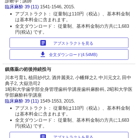
診断学 ; 講師
臨床麻酔
39 (11)
1541-1546, 2015.
アブストラクト： 従量制は110円（税込）、基本料金制
は基本料金に含まれます。
全文ダウンロード： 従量制、基本料金制の方共に1,683
円(税込) です。
article
アブストラクトを見る
download
全文ダウンロード(4.54MB)
鎮痛薬の術後持続投与
川本弓育1, 植田紗代2, 酒井麗美2, 小幡輝之2, 中川元文2, 田中
典子2, 大嶽浩司2
1昭和大学歯学部全身管理歯科学講座歯科麻酔科, 2昭和大学医
学部麻酔科学講座
臨床麻酔
39 (11)
1549-1553, 2015.
アブストラクト： 従量制は110円（税込）、基本料金制
は基本料金に含まれます。
全文ダウンロード： 従量制、基本料金制の方共に1,683
円(税込) です。
article
アブストラクトを見る