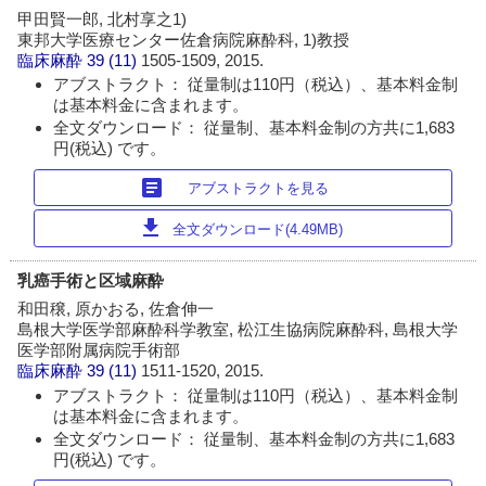
甲田賢一郎, 北村享之1)
東邦大学医療センター佐倉病院麻酔科, 1)教授
臨床麻酔
39 (11)
1505-1509, 2015.
アブストラクト： 従量制は110円（税込）、基本料金制
は基本料金に含まれます。
全文ダウンロード： 従量制、基本料金制の方共に1,683
円(税込) です。
article
アブストラクトを見る
download
全文ダウンロード(4.49MB)
乳癌手術と区域麻酔
和田穣, 原かおる, 佐倉伸一
島根大学医学部麻酔科学教室, 松江生協病院麻酔科, 島根大学
医学部附属病院手術部
臨床麻酔
39 (11)
1511-1520, 2015.
アブストラクト： 従量制は110円（税込）、基本料金制
は基本料金に含まれます。
全文ダウンロード： 従量制、基本料金制の方共に1,683
円(税込) です。