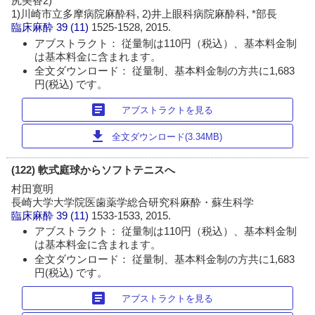
尻美香2)
1)川崎市立多摩病院麻酔科, 2)井上眼科病院麻酔科, *部長
臨床麻酔
39 (11)
1525-1528, 2015.
アブストラクト： 従量制は110円（税込）、基本料金制
は基本料金に含まれます。
全文ダウンロード： 従量制、基本料金制の方共に1,683
円(税込) です。
article
アブストラクトを見る
download
全文ダウンロード(3.34MB)
(122) 軟式庭球からソフトテニスへ
村田寛明
長崎大学大学院医歯薬学総合研究科麻酔・蘇生科学
臨床麻酔
39 (11)
1533-1533, 2015.
アブストラクト： 従量制は110円（税込）、基本料金制
は基本料金に含まれます。
全文ダウンロード： 従量制、基本料金制の方共に1,683
円(税込) です。
article
アブストラクトを見る