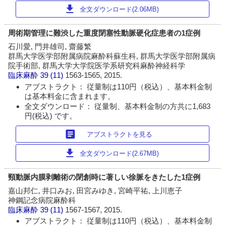
download
全文ダウンロード(2.06MB)
周術期管理に難渋した重度閉塞性動脈硬化症患者の1症例
石川愛, 門井雄司, 齋藤繁
群馬大学医学部附属病院麻酔科蘇生科, 群馬大学医学部附属病
院手術部, 群馬大学大学院医学系研究科麻酔神経科学
臨床麻酔
39 (11)
1563-1565, 2015.
アブストラクト： 従量制は110円（税込）、基本料金制
は基本料金に含まれます。
全文ダウンロード： 従量制、基本料金制の方共に1,683
円(税込) です。
article
アブストラクトを見る
download
全文ダウンロード(2.67MB)
頸動脈内膜剥離術の閉創時に著しい徐脈をきたした1症例
嘉山邦仁, 井口みお, 田宮みゆき, 宮崎平祐, 上川恵子
神鋼記念病院麻酔科
臨床麻酔
39 (11)
1567-1567, 2015.
アブストラクト： 従量制は110円（税込）、基本料金制