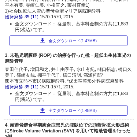
平本有美, 寺崎仁美, 小柳直之, 藤村直幸1)
1)社会医療法人雪の聖母会聖マリア病院麻酔科
臨床麻酔
39 (11)
1570-1570, 2015.
全文ダウンロード： 従量制、基本料金制の方共に1,683
円(税込) です。
download
全文ダウンロード(1.47MB)
3. 未熟児網膜症 (ROP) の治療を行った極・超低出生体重児の
麻酔管理
春田佳代子, 増田和之, 井上由季子, 水山有紀, 樋口拓志, 橋口久
美子, 篠崎友哉, 棚平千代子, 橋口清明, 満瀬哲郎*
熊本市立熊本市民病院麻酔科, *保田窪整形外科病院麻酔科
臨床麻酔
39 (11)
1571-1571, 2015.
全文ダウンロード： 従量制、基本料金制の方共に1,683
円(税込) です。
download
全文ダウンロード(1.48MB)
4. 頭蓋骨縫合早期癒合症患児の腹臥位での頭蓋骨拡大形成術
にStroke Volume Variation (SVV) を用いて輸液管理を行った
1例