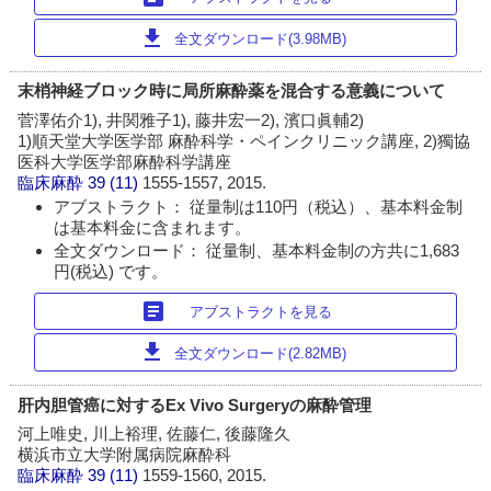
download
全文ダウンロード(3.98MB)
末梢神経ブロック時に局所麻酔薬を混合する意義について
菅澤佑介1), 井関雅子1), 藤井宏一2), 濱口眞輔2)
1)順天堂大学医学部 麻酔科学・ペインクリニック講座, 2)獨協
医科大学医学部麻酔科学講座
臨床麻酔
39 (11)
1555-1557, 2015.
アブストラクト： 従量制は110円（税込）、基本料金制
は基本料金に含まれます。
全文ダウンロード： 従量制、基本料金制の方共に1,683
円(税込) です。
article
アブストラクトを見る
download
全文ダウンロード(2.82MB)
肝内胆管癌に対するEx Vivo Surgeryの麻酔管理
河上唯史, 川上裕理, 佐藤仁, 後藤隆久
横浜市立大学附属病院麻酔科
臨床麻酔
39 (11)
1559-1560, 2015.