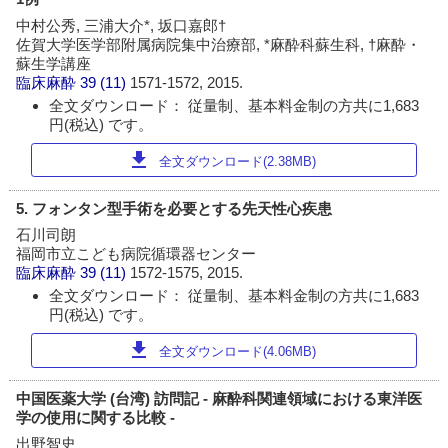
中村公秀, 三浦大介*, 坂口嘉郎†
佐賀大学医学部附属病院集中治療部, *麻酔科蘇生科, †麻酔・
蘇生学講座
臨床麻酔
39 (11)
1571-1572, 2015.
全文ダウンロード： 従量制、基本料金制の方共に1,683
円(税込) です。
download
全文ダウンロード(2.38MB)
5. フォンタン型手術を必要とする先天性心疾患
石川司朗
福岡市立こども病院循環器センター
臨床麻酔
39 (11)
1572-1575, 2015.
全文ダウンロード： 従量制、基本料金制の方共に1,683
円(税込) です。
download
全文ダウンロード(4.06MB)
中国医薬大学 (台湾) 訪問記 - 麻酔科関連領域における東洋医
学の使用に関する比較 -
出野智史