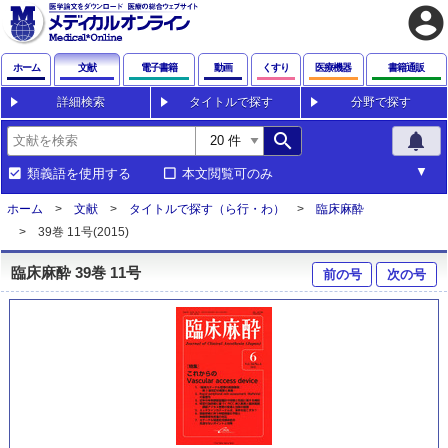
account_circle
ホーム
文献
電子書籍
動画
くすり
医療機器
書籍通販
詳細検索
タイトルで探す
分野で探す
search
notifications
類義語を使用する
本文閲覧可のみ
ホーム
文献
タイトルで探す（ら行・わ）
臨床麻酔
39巻 11号(2015)
臨床麻酔 39巻 11号
前の号
次の号