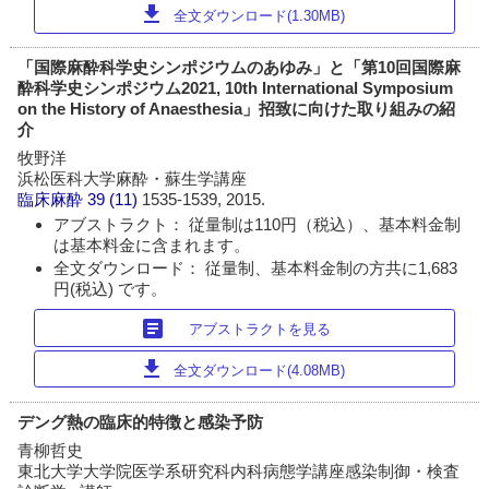
download
全文ダウンロード(1.30MB)
「国際麻酔科学史シンポジウムのあゆみ」と「第10回国際麻
酔科学史シンポジウム2021, 10th International Symposium
on the History of Anaesthesia」招致に向けた取り組みの紹
介
牧野洋
浜松医科大学麻酔・蘇生学講座
臨床麻酔
39 (11)
1535-1539, 2015.
アブストラクト： 従量制は110円（税込）、基本料金制
は基本料金に含まれます。
全文ダウンロード： 従量制、基本料金制の方共に1,683
円(税込) です。
article
アブストラクトを見る
download
全文ダウンロード(4.08MB)
デング熱の臨床的特徴と感染予防
青柳哲史
東北大学大学院医学系研究科内科病態学講座感染制御・検査