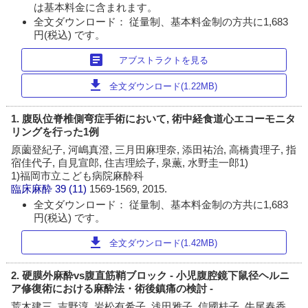
は基本料金に含まれます。
全文ダウンロード： 従量制、基本料金制の方共に1,683
円(税込) です。
article
アブストラクトを見る
download
全文ダウンロード(1.22MB)
1. 腹臥位脊椎側弯症手術において, 術中経食道心エコーモニタ
リングを行った1例
原薗登紀子, 河嶋真澄, 三月田麻理奈, 添田祐治, 高橋貴理子, 指
宿佳代子, 自見宣郎, 住吉理絵子, 泉薫, 水野圭一郎1)
1)福岡市立こども病院麻酔科
臨床麻酔
39 (11)
1569-1569, 2015.
全文ダウンロード： 従量制、基本料金制の方共に1,683
円(税込) です。
download
全文ダウンロード(1.42MB)
2. 硬膜外麻酔vs腹直筋鞘ブロック - 小児腹腔鏡下鼠径ヘルニ
ア修復術における麻酔法・術後鎮痛の検討 -
荒木建三, 吉野淳, 岩松有希子, 浅田雅子, 信國桂子, 牛尾春香,