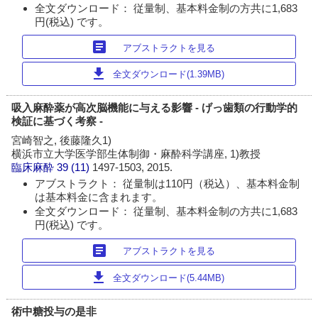
全文ダウンロード： 従量制、基本料金制の方共に1,683
円(税込) です。
article
アブストラクトを見る
download
全文ダウンロード(1.39MB)
吸入麻酔薬が高次脳機能に与える影響 - げっ歯類の行動学的
検証に基づく考察 -
宮崎智之, 後藤隆久1)
横浜市立大学医学部生体制御・麻酔科学講座, 1)教授
臨床麻酔
39 (11)
1497-1503, 2015.
アブストラクト： 従量制は110円（税込）、基本料金制
は基本料金に含まれます。
全文ダウンロード： 従量制、基本料金制の方共に1,683
円(税込) です。
article
アブストラクトを見る
download
全文ダウンロード(5.44MB)
術中糖投与の是非